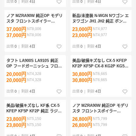
出價
0
|
剩餘
4日
出價
0
|
剩餘
4日
ノア MZRA90W 純正OP モデリ
新品/未塗装 N-WGN Nワゴン エ
スタ フロントスポイラー
ヌワゴン JH1 JH2 純正 ボンネ
MSD41-28001/2 76081-
ット フードパネル 60100-T6G-
37,000円
NT8,006
23,000円
NT4,977
ZR900/10 ホワイトパール 089/
000ZZ 管理33608
37,000円
NT8,006
23,000円
NT4,977
消し黒/クローム 塗装用 管理
35271
出價
0
|
剩餘
4日
出價
0
|
剩餘
4日
タフト LA900S LA910S 純正
美品/破損キズなし CX-5 KFEP
OP フードガーニッシュ フロン
KF2P KF5P CX-8 KG2P KG5P
トグリル ダークブラックメッキ
後期 純正 フロントグリル
20,000円
NT4,328
30,800円
NT6,665
08400-K2317 08400-K2316 良
K0A1-50-719 K0A1-50719 ガン
20,000円
NT4,328
30,800円
NT6,665
品/破損なし 管理36011
メタ 管理33299
出價
0
|
剩餘
4日
出價
0
|
剩餘
4日
美品/破損キズなし KF系 CX-5
ノア MZRA90W 純正OP モデリ
KFEP KF5P KF2P 純正 ラジエ
スタ フロントスポイラー
ーターコアサポート K123-53-
MSD41-28001-A0 MSD41-
23,800円
NT5,150
26,800円
NT5,799
111 K12353111 素地 管理31066
28001/2 76081-ZR900/10 パール
23,800円
NT5,150
26,800円
NT5,799
070/スモーク 補修塗装用/32474