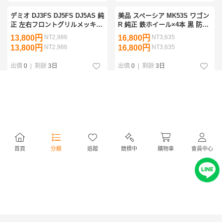
デミオ DJ3FS DJ5FS DJ5AS 純
美品 スペーシア MK53S ワゴン
正 左右フロントグリルメッキガ
R 純正 鉄ホイール×4本 黒 防錆
ーニッシュ D09H-507J1 D09H-
艶塗装済 14インチ 4.5J
13,800円
NT2,986
16,800円
NT3,635
507K1 クロームメッキ 良品/破
PCD100 +45 ハブ径54 43210-
13,800円
NT2,986
16,800円
NT3,635
損なし 管理35083
63R00-09L A7HC 管35069
出價
0
|
剩餘
3日
出價
0
|
剩餘
3日
新車外し/美品 いすゞ エルフ ダ
美品 クラウンクロスオーバー
ンプ 小型トラック 純正 バック
TZSH35 純正OP モデリスタ フ
パネル リアアオリ
ロントグリルガーニッシュ
73,000円
NT15,797
18,000円
NT3,895
1616×333mm 最大積載量
MSD22-30001 PZ323-30001 ク
73,000円
NT15,797
18,000円
NT3,895
2000kg 白 ホワイト 管理35925
ロームメッキ 管理35467
出價
0
|
剩餘
4日
出價
0
|
剩餘
4日
首頁
分類
追蹤
競標中
購物車
會員中心
美品/塗装済 ランクルプラド
新品 RAV4
TRJ150W 後期 純正 アルミホイ
MXAA52/MXAA54/AXAH52/AXAH5
ール×1本 ガンメタ 19インチ
オフロード用？社外品 マッドガ
18,000円
NT3,895
7,000円
NT1,514
7.5J PCD139.7 ハブ106 +25
ード マッドフラップ 泥除け 1台
18,000円
NT3,895
7,000円
NT1,514
42611-WY390 管理27002
分 571 RD 赤 レッド 管理31925
出價
0
|
剩餘
4日
出價
0
|
剩餘
4日