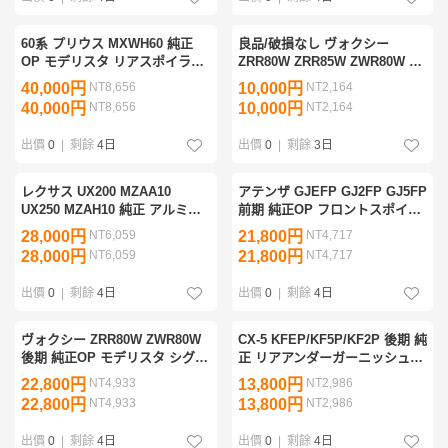
60系 プリウス MXWH60 純正
良品/破損なし ヴォクシー
OP モデリスタ リアスポイラー
ZRR80W ZRR85W ZWR80W 後
NEO ADVANCE STYLE
期 純正OP TRD フロントスポイ
40,000円
NT8,656
10,000円
NT2,164
MSD43-47001-A0 52705-
ラー用 LEDデイライト 右側
40,000円
NT8,656
10,000円
NT2,164
ZW600/610 パール 089 良品 管
MS341-28048 管理34664
理30202
出價
0
|
剩餘
4日
出價
0
|
剩餘
3日
レクサス UX200 MZAA10
アテンザ GJEFP GJ2FP GJ5FP
UX250 MZAH10 純正 アルミホ
前期 純正OP フロントスポイラ
イール×1本 ハイグロス 18イン
ー G44A V4 900 G44A-V4-900
28,000円
NT6,059
21,800円
NT4,717
チ 7J PCD114.3 5穴 ハブ径60
ジェットブラックマイカ 41W
28,000円
NT6,059
21,800円
NT4,717
+45 4261A-76140 管理34350
塗装用 管理30965
出價
0
|
剩餘
4日
出價
0
|
剩餘
4日
ヴォクシー ZRR80W ZWR80W
CX-5 KFEP/KF5P/KF2P 後期 純
後期 純正OP モデリスタ シグネ
正 リアアンダーガーニッシュ
チャーイルミブレード 左側 デ
リアスポイラー K49B V4 9C1
22,800円
NT4,933
13,800円
NT2,986
イライト D2524-55310 553 クロ
K49B-V49C1 特別塗装 黒/シル
22,800円
NT4,933
13,800円
NT2,986
ームメッキ 管36041
バー 塗装用 19491※
出價
0
|
剩餘
4日
出價
0
|
剩餘
4日