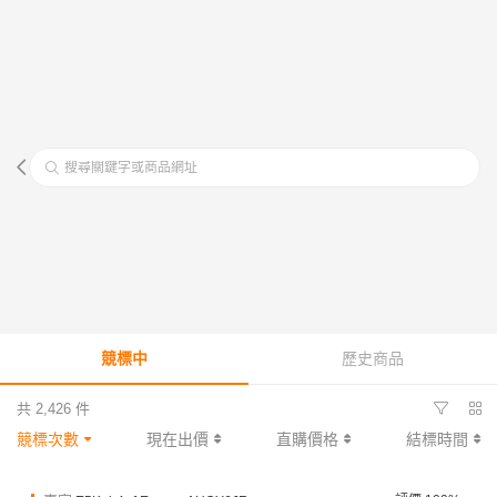
搜尋關鍵字或商品網址
競標中
歷史商品
共 2,426 件
競標次數
現在出價
直購價格
結標時間