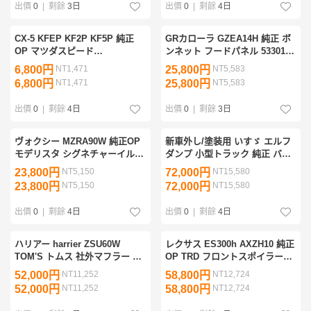
出價
0
|
剩餘
3日
出價
0
|
剩餘
4日
CX-5 KFEP KF2P KF5P 純正
GRカローラ GZEA14H 純正 ボ
OP マツダスピード
ンネット フードパネル 53301-
MAZDASPEED リアアンダース
12B90 プラチナホワイトパール
6,800円
NT1,471
25,800円
NT5,583
カート 左リアスポイラー QKF1-
089 補修塗装用 管理32442
6,800円
NT1,471
25,800円
NT5,583
50-360 艶消し黒 良品 管理
26328
出價
0
|
剩餘
4日
出價
0
|
剩餘
3日
ヴォクシー MZRA90W 純正OP
新車外し/塗装用 いすゞ エルフ
モデリスタ シグネチャーイルミ
ダンプ 小型トラック 純正 バッ
グリル ブルーLED MSD12-
クパネル リアアオリ
23,800円
NT5,150
72,000円
NT15,580
28001 52701-ZR900 クロームM
1615×315mm 最大積載量
23,800円
NT5,150
72,000円
NT15,580
ジャンク/補修用 管34361
2000kg 白 ホワイト 管理34242
出價
0
|
剩餘
4日
出價
0
|
剩餘
4日
ハリアー harrier ZSU60W
レクサス ES300h AXZH10 純正
TOM'S トムス 社外マフラー ガ
OP TRD フロントスポイラー
ソリン車用 ステンレステール
MS341-33006-A0 76081-AV400
52,000円
NT11,252
58,800円
NT12,724
17400-TZU60 左側/美品 右側/補
76082-AV400 76083-AV400 カラ
52,000円
NT11,252
58,800円
NT12,724
修用 管理28816
ー№083 管理32517