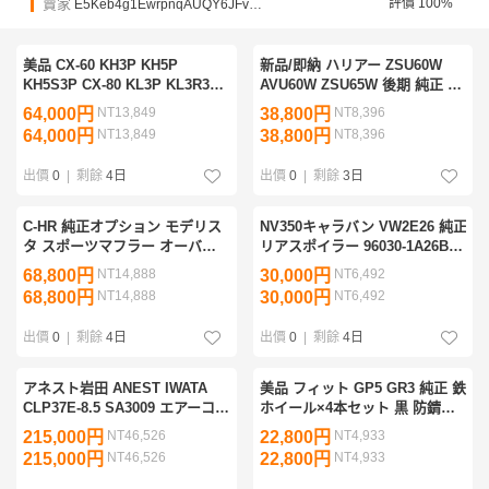
賣家
評價 100%
E5Keb4g1EwrpnqAUQY6JFvysyD6Ys
美品 CX-60 KH3P KH5P
新品/即納 ハリアー ZSU60W
KH5S3P CX-80 KL3P KL3R3P
AVU60W ZSU65W 後期 純正 フ
社外 AutoExe オートエグゼ フ
ロント エンブレム 53141-
64,000円
NT13,849
38,800円
NT8,396
ロントグリル KHA1V4220
48120/53141-48121 53141-
64,000円
NT13,849
38,800円
NT8,396
KHA1-V4-220 艶消しブラック
48130/53141-48140 管理
32824
21753ag
出價
0
|
剩餘
4日
出價
0
|
剩餘
3日
C-HR 純正オプション モデリス
NV350キャラバン VW2E26 純正
タ スポーツマフラー オーバル
リアスポイラー 96030-1A26B
デュアル 4本出し 左右出し
960301A26B 96030-1A26 黒/フ
68,800円
NT14,888
30,000円
NT6,492
D2174-61830 良品/漏れなし 管
ァントムブラックパール GAE
68,800円
NT14,888
30,000円
NT6,492
理30923
塗装用 管理29018
出價
0
|
剩餘
4日
出價
0
|
剩餘
4日
アネスト岩田 ANEST IWATA
美品 フィット GP5 GR3 純正 鉄
CLP37E-8.5 SA3009 エアーコ
ホイール×4本セット 黒 防錆艶
ンプレッサー 静音 パッケージ
塗装済み 15インチ 6J 4穴
215,000円
NT46,526
22,800円
NT4,933
圧力開閉器式 AC200V 60Hz
PCD100 +50 ハブ径56 42700-
215,000円
NT46,526
22,800円
NT4,933
3.7kW 管理36239
T5B-N02 T5B 管理31019