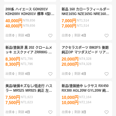
200系 ハイエース GDH201V
新品 160 カローラフィールダー
KDH200V KDH201V 標準 4型/5
NKE165G NZE165G NRE160G
型/6型/7型 純正 ボンネット
2015/03～ 社外 TOM'S 右フロ
40,000円
NT8,656
7,000円
NT1,514
53301-26080 ホワイトパール
ントスポイラー 52110-TNE16-
40,000円
NT8,656
7,000円
NT1,514
070 良品 管理36730
W パール 070 19832dis
出價
0
|
剩餘
4日
出價
0
|
剩餘
4日
新品/塗装済 黒 202 クロームメ
アクセラスポーツ BM2FS 後期
ッキ エスクァイア ZRR80G 純
純正OP マツダスピード リアア
正OP モデリスタ 左フロントサ
ンダースカート QBM3 50 360
8,300円
NT1,796
20,000円
NT4,328
イドスカート D2614-45620-00
51 QBM3-50-360 ジェットブラ
8,300円
NT1,796
20,000円
NT4,328
432/437 管理27678
ック 41W 塗装用35581
出價
0
|
剩餘
4日
出價
0
|
剩餘
4日
美品/破損キズなし/低走行 ハス
新品/塗装途中 レクサス RX450
ラー MR52S MR92S 純正 左ヘ
RX300 AGL20W GYL20W 純正
ッドライトリム ヘッドライトガ
OP モデリスタ 左リアサイドス
7,500円
NT1,623
10,000円
NT2,164
ーニッシュ S71 ブラックパール
カート D2611-48810 D2614-
7,500円
NT1,623
10,000円
NT2,164
ZJ3 管理35121
48820 488 管理29061
出價
0
|
剩餘
4日
出價
0
|
剩餘
3日