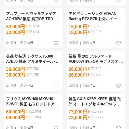
出價
0
|
剩餘
4日
出價
0
|
剩餘
4日
アルファード/ヴェルファイア
アドバンレーシング ADVAN
AGH30W 後期 純正OP TRD リ
Racing RZ2 RZII 社外ホイール
アスポイラー MS343-58001-A0
×1本 ハイグロス 16インチ 6.5J
32,000円
NT6,924
18,000円
NT3,895
52705-GH3C0 パール 070/クロ
PCD100 4穴 ハブ径63 +45 A356
32,000円
NT6,924
18,000円
NT3,895
ーム 補修塗装用/35272
J1 良品 管理35787
出價
0
|
剩餘
4日
出價
0
|
剩餘
4日
美品/塗装済 レクサス IS300
新品 黒 202 アルファード
AVE30 純正 アルミホイール×1
AGH30W 純正OP モデリスタ 右
本 ハイグロス 18インチ 8J
前後 サイドスカート RH D2611-
36,000円
NT7,790
26,800円
NT5,799
PCD114.3 5穴 ハブ径60 +45
45910-C0 76913-580AR2 76915-
36,000円
NT7,790
26,800円
NT5,799
4261A-53291 管理32570
580AR3 459 管理34679
出價
0
|
剩餘
4日
出價
0
|
剩餘
4日
プリウス MXWH60 MXWH61
美品 CX-5 KF5P KFEP 後期 社
ZVW60 純正 右フロントドア 運
外 オートエグセ AutoExe フロ
転席ドア 67001-47180 プラチナ
ントアンダースポイラー KFA1
60,000円
NT12,984
73,000円
NT15,797
ホワイトパールマイカ 089 補修
V4 900 KFA1-V4-900 ピアノブ
60,000円
NT12,984
73,000円
NT15,797
塗装用 管理35987
ラック 管理35290
出價
0
|
剩餘
4日
出價
0
|
剩餘
4日