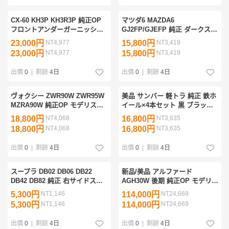
CX-60 KH3P KH3R3P 純正OP
マツダ6 MAZDA6
フロントアンダーガーニッシュ
GJ2FP/GJEFP 純正 ダークスモ
スポイラー KBB3 V4 9A0 ジェ
ークメッキ 左フロントグリル
23,000円
NT4,977
15,800円
NT3,419
ットブラックマイカ 41W/クロ
メッキガーニッシュ LH GSH7-
23,000円
NT4,977
15,800円
NT3,419
ーム 補修塗装用/35982
507K1 GSY7-507K1 良品 管理
33202
出價
0
|
剩餘
4日
出價
0
|
剩餘
4日
ヴォクシー ZWR90W ZWR95W
美品 サンバー 軽トラ 純正 鉄ホ
MZRA90W 純正OP モデリスタ
イール×4本セット 黒 ブラック
リアスポイラー MSD43-
防錆艶塗装済み 12インチ 4J 4
18,800円
NT4,068
16,800円
NT3,635
28001/02 52705-ZR900/910 パー
穴 PCD100 +45 ハブ径59 管理
18,800円
NT4,068
16,800円
NT3,635
ル 070 塗装用 管理32948
36422
出價
0
|
剩餘
4日
出價
0
|
剩餘
4日
スープラ DB02 DB06 DB22
新品/美品 アルファード
DB42 DB82 純正 右サイドステ
AGH30W 後期 純正OP モデリス
ップ サイドスカート ロア
タ フロントスポイラー Ⅰ/Ⅱ
5,300円
NT1,146
114,000円
NT24,669
75853-WAA01 114609-13
D2531-57210-C0 572 黒 202/グ
5,300円
NT1,146
114,000円
NT24,669
965638 つや消し黒 良品 管理
レーM/クローム 管理34818
26533
出價
0
|
剩餘
4日
出價
0
|
剩餘
4日