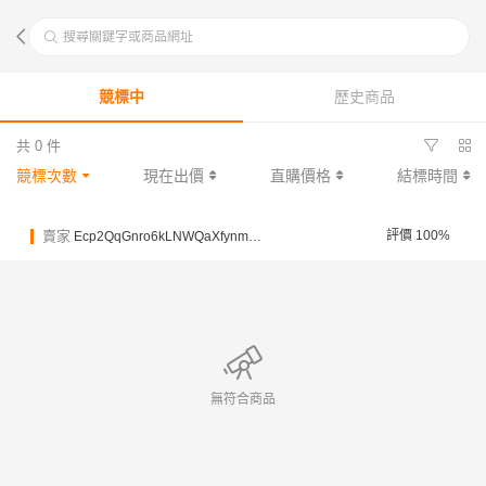
搜尋關鍵字或商品網址
競標中
歷史商品
共 0 件
競標次數
現在出價
直購價格
結標時間
賣家
評價 100%
Ecp2QqGnro6kLNWQaXfynm5YWiyQb
無符合商品