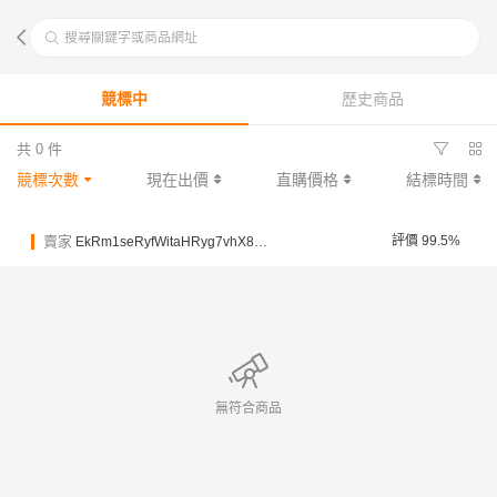
搜尋關鍵字或商品網址
競標中
歷史商品
共 0 件
競標次數
現在出價
直購價格
結標時間
賣家
評價 99.5%
EkRm1seRyfWitaHRyg7vhX8znmy2m
無符合商品