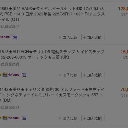
128
-2868★美品 BADX★タイヤホイールセット4本 17×7.5J +3
5穴 PCD 114.3 日産 2023年製 225/65R17 102H T32 エクス
NT2
イル (QT)
多此賣家商品
15
-1818★AUTECH★デリカD5 電動ステップ サイドステップ
152-209-00819 オーテック★三菱 (UK)
NT
多此賣家商品
70
3-1142★美品★モデリスタ 後期 30 アルファード★左右デイ
イト シグネチャーイルミブレード★スモークメッキ 557 ト
NT1
 (DM)
多此賣家商品