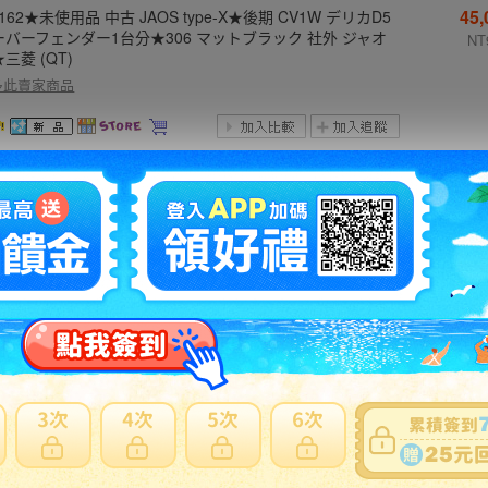
45
-162★未使用品 中古 JAOS type-X★後期 CV1W デリカD5
ーバーフェンダー1台分★306 マットブラック 社外 ジャオ
NT
三菱 (QT)
多此賣家商品
80
-1600★TRD★AGH30 AYH30 アルファード ヴェルファイ
ハイレスポンスマフラー MS153-58009 JAR120140020S
NT1
ヨタ 正常品 (UK)
多此賣家商品
35
-690★未使用品 DAMD★BP レガシィ ステアリング★ブル
ステッチ パンチング ブラック ダムド 社外★スバル (YM)
NT
多此賣家商品