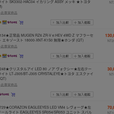
イト SK3302-HAC04 イカリング ASSY メッキ ★トヨタ
NT
M)
多此賣家商品
130
-134★正常品 MUGEN RZ6 ZR-V e:HEV 4WD Z マフラーセ
 エキゾースト 18000-XNT-K1S0 無限★ホンダ (QT)
NT2
多此賣家商品
30
-248★クリスタルアイ LED 80 ノア ヴォクシー★左右テー
イト LT-J305/BT-J305 CRYSTALEYE★トヨタ エスクァイ
NT
(QT)
多此賣家商品
70
-729★CORAZON EAGLEEYES LED VM4 レヴォーグ★左
ールライト EAGLEEYES SR054/SR053 ユニット スバル
NT1