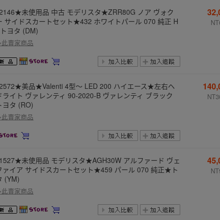
32
-2146★未使用品 中古 モデリスタ★ZRR80G ノア ヴォク
ー サイドスカートセット★432 ホワイトパール 070 純正 H
NT
トヨタ (DM)
多此賣家商品
140
-2572★美品★Valenti 4型～ LED 200 ハイエース★左右ヘ
ライト ヴァレンティ 90-2020-B ヴァレンティ ブラック
NT3
ヨタ (RO)
多此賣家商品
45
-1527★未使用品 モデリスタ★AGH30W アルファード ヴェ
ファイア サイドスカートセット★459 パール 070 純正★ト
NT
 (YM)
多此賣家商品