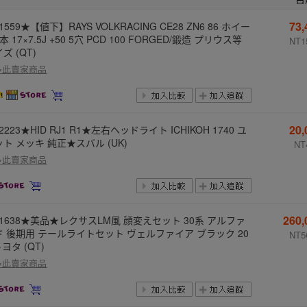
73
-1559★【値下】RAYS VOLKRACING CE28 ZN6 86 ホイー
本 17×7.5J +50 5穴 PCD 100 FORGED/鍛造 プリウス等
NT1
ズ (QT)
多此賣家商品
20
-2223★HID RJ1 R1★左右ヘッドライト ICHIKOH 1740 ユ
ト メッキ 純正★スバル (UK)
NT
多此賣家商品
260
-1638★美品★レクサスLM風 顔変えセット 30系 アルファ
ド 後期用 テールライトセット ヴェルファイア ブラック 20
NT5
トヨタ (QT)
多此賣家商品