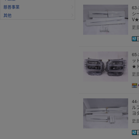
慈善事業
63
シ
其他
V★
更
65
ッド
★ト
更
44
ル
ヨタ
更