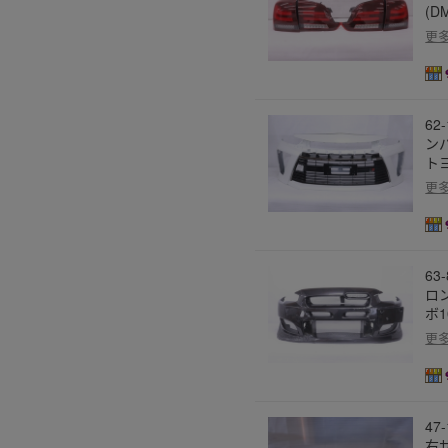
(D
更
62
ンパ
トヨ
更
63
ロ
ボ1
更
47
右