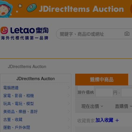
JDirectItems Auction
JDirectItems Auction
競標中商品
電腦週邊
円 -
家電、影音、相機
玩具、電玩、模型
現在出價
直購價
美術品、樂器、喜好
古董、收藏
加入收藏
收藏賣家
運動、戶外休閒