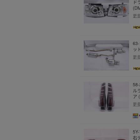
ドラ
(D
更
63
ット
更
58
ルラ
ア 
更
5Y
右テ