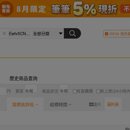
03/04
海外
歷史商品查詢
円
賣家
商品狀況
有直購價
新上架(24小時內
競標高到低
結標時間
圖片
列表
目