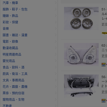
汽車、機車
服飾、鞋子、包包
51
ル4
鐘錶、飾品
レイ
彩妝、保健
更
音樂
圖書、雜誌、漫畫
電影、錄像
62
動漫收藏品
ニッ
明星周邊商品
更
嬰兒用品
食品、飲料、酒
廚具、衛浴、工具
56
文具、事務用品
ー
2 
花卉、園藝、農機
更
票劵、預約住宿
寵物用品、生物
不動產