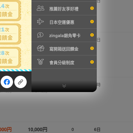
,000円
20,000円
0
3日
4328元
NT4328元
推薦好友享好禮
日本空運優惠
zingala銀角零卡
,000円
80,000円
0
4日
7312元
NT17312元
寫開箱送回饋金
會員分級制度
,900円
9,900円
0
22 時
2142元
NT2142元
,000円
10,000円
0
6日