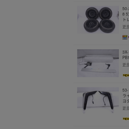
50
8 
トレ
更
3X
PB
更
5
ラ
ヨタ
更