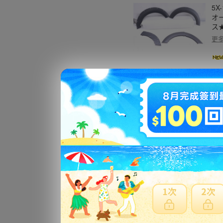
5X
オ
ス★
更
57
ア 
★ト
更
51
ー
更