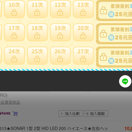
20
-1854★丸目★A改年/B改年 GDB インプレッサWRX-STI 左
サイドステップ★ブルーラメ 補修用 純正★スバル (KK)
NT
多此賣家商品
80
-2558★TRD★AGH30W アルファード ヴェルファイア ハ
スポンスマフラー★MS153-58009 JAR120140020S 正常
NT1
HV★トヨタ (DM)
多此賣家商品
9
-1709★【値下】美品★後期 LED FR4 ジェイド★右ヘッド
ト STANLEY W4526 打刻:J3 ASSY ブラック 純正★ホン
NT
(RO)
多此賣家商品
10
-613★SONAR 1型 2型 HID LED 200 ハイエース★左右ヘッ