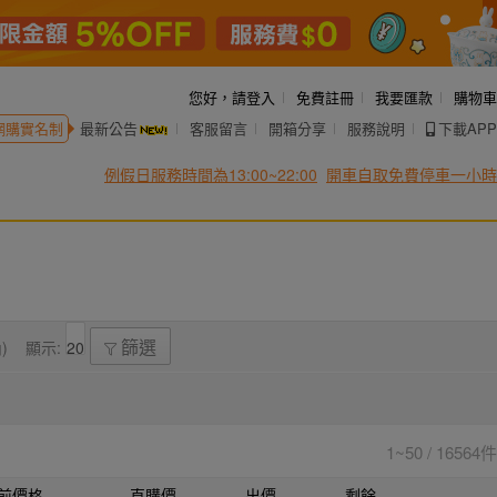
您好，
請登入
免費註冊
我要匯款
購物車
網購實名制
最新公告
客服留言
開箱分享
服務說明
下載APP
例假日服務時間為13:00~22:00
開車自取免費停車一小時
)
顯示:
篩選
1~50 / 16564件
前價格
直購價
出價
剩餘