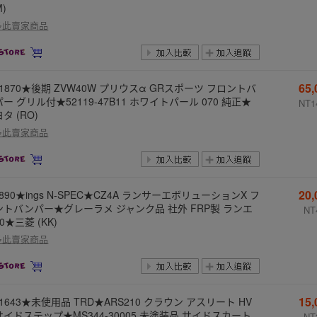
M)
多此賣家商品
65
-1870★後期 ZVW40W プリウスα GRスポーツ フロントバ
ー グリル付★52119-47B11 ホワイトパール 070 純正★
NT1
タ (RO)
多此賣家商品
20
-890★ings N-SPEC★CZ4A ランサーエボリューションX フ
ントバンパー★グレーラメ ジャンク品 社外 FRP製 ランエ
NT
0★三菱 (KK)
多此賣家商品
15
-1643★未使用品 TRD★ARS210 クラウン アスリート HV
サイドステップ★MS344-30005 未塗装品 サイドスカート
NT