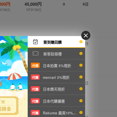
,000円
45,000円
0
6日
9738元
NT9738元
簽到賺回饋
,000円
80,000円
0
4日
7312元
NT17312元
新客註冊禮
日本拍賣 5%現折
代標
mercari 3%現折
代購
,000円
35,000円
0
6日
7574元
NT7574元
日本樂天現折
代購
日本代購優惠
代購
Rakuma 最高10%現折
代購