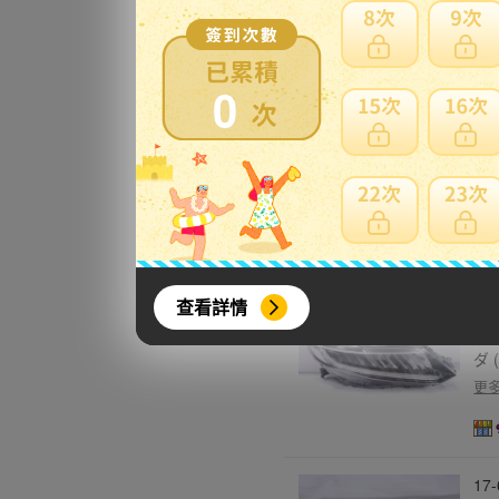
30
右
更
0
5X
イレ
品 
更
查看詳情
38
ライ
ダ 
更
17