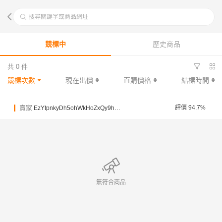
搜尋關鍵字或商品網址
競標中
歷史商品
共 0 件
競標次數
現在出價
直購價格
結標時間
賣家
評價 94.7%
EzYtpnkyDh5ohWkHoZxQy9hmXLV3f
無符合商品