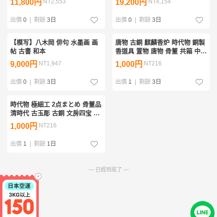
11,800円
NT2,553
19,200円
NT4,154
出價
0
|
剩餘
3日
出價
0
|
剩餘
3日
【模写】八木岡 俳句 水墨画 画
唐物 古銅 麒麟香炉 時代物 銅製
帖 古書 和本
香道具 置物 唐物 骨董 共箱 中国
美術 古物保証（銅器 青銅器 仏
9,000円
NT1,947
1,000円
NT216
像 清朝 置物
出價
0
|
剩餘
3日
出價
1
|
剩餘
3日
時代物 極細工 2点まとめ 骨董品
清時代 古玉彫 古銅 文房四宝 書
道具 唐物 古置物 中国古玩 中国
1,000円
NT216
古美術 古物保証 供箱）天然石
文房具 筆
出價
1
|
剩餘
1日
— 已經到底了 —