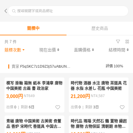
搜尋關鍵字或商品網址
競標中
歷史商品
共 7 件
競標次數
現在出價
直購價格
結標時間
賣家
評價 100%
F5qSKC7z1D9Z3jS7uAtbUN74fEnSQ
模写 掛軸 箱無 紙本 李鴻章 唐物
時代物 酒器 水注 唐物 茶道具 花
中国美術 古画 書 政治家
器 水指 水差し 花瓶 中国美術
3,000円
NT649
21,200円
NT4,587
出價
0
|
剩餘
6日
出價
0
|
剩餘
3日
青磁 唐物 中国美術 古美術 骨董
時代品 瑪瑙 天然石 鶴 置物 縁起
品 香炉 宋時代 香道具 中国古玩
物 唐物 古物保証 清朝期 本物保
龍泉窯 置物
証 (珊瑚 宝石