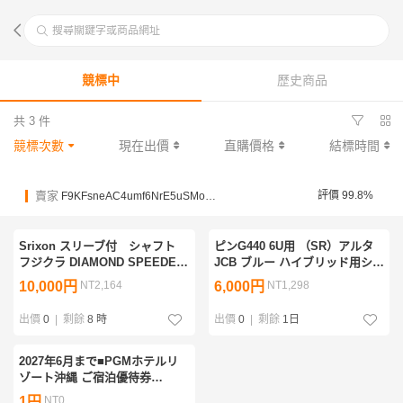
搜尋關鍵字或商品網址
競標中
歷史商品
共 3 件
競標次數
現在出價
直購價格
結標時間
賣家
評價 99.8%
F9KFsneAC4umf6NrE5uSMokxyrJb4
Srixon スリーブ付 シャフト
ピンG440 6U用 （SR）アルタ
フジクラ DIAMOND SPEEDER
JCB ブルー ハイブリッド用シャ
ダイヤモンド スピーダー 3 R ド
フト単品 ALTA JCB BLUE
10,000円
NT2,164
6,000円
NT1,298
ライバー用
出價
0
|
剩餘
8 時
出價
0
|
剩餘
1日
2027年6月まで■PGMホテルリ
ゾート沖縄 ご宿泊優待券
10,000円分 4枚■平和 株主優待
1円
NT0