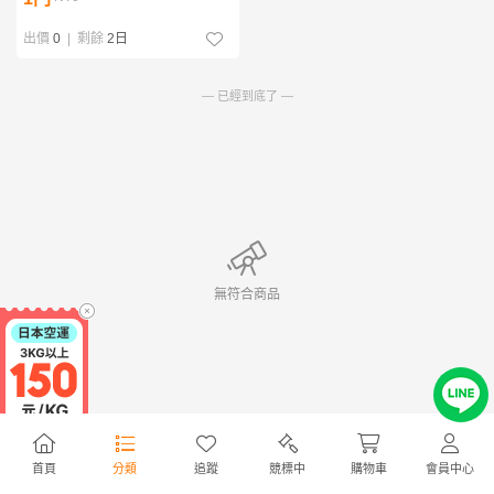
出價
0
|
剩餘
2日
— 已經到底了 —
無符合商品
首頁
分類
追蹤
競標中
購物車
會員中心