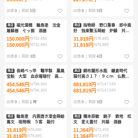
物
出價
0
|
剩餘
5日
出價
0
|
剩餘
5日
福光満穂 輪島塗 沈金
指物師 野口重春 即中斎
商店
商店
屠蘇器 七ッ揃 酒器
好 独楽繋玉蒔絵 炉縁 共箱
付 茶道具
150,000円
NT32,460
31,819円
NT6,885
150,000円
NT32,460
31,819円
NT6,885
出價
0
|
剩餘
3日
出價
0
|
剩餘
4日
長崎べっ甲 鼈甲製 鳳凰
銅布薩形水瓶 鎌倉時代
商店
商店
宝船 大型 血赤珊瑚付 高さ
箱付高さ１７．９ｃｍ 仏教美
３０ｃｍ ガラスケース付
術 花瓶 花器 水注
454,546円
NT98,363
681,819円
NT147,545
454,546円
NT98,363
681,819円
NT147,545
出價
0
|
剩餘
1 時
出價
0
|
剩餘
3日
輪島塗 内黒透き漆金蒔絵
橋本辰敏 銚子 鉄地 松
商店
商店
蔦文 吸物椀 ５客 箱付
文 変え蓋付 共箱 酒器
31,819円
NT6,885
11,364円
NT2,459
31,819円
NT6,885
11,364円
NT2,459