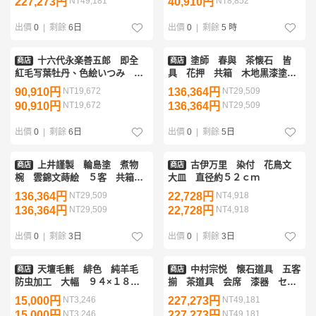
227,273円
NT49,181
40,910円
NT8,852
出價
0
|
剩餘
6日
出價
0
|
剩餘
5 時
十六代永楽善五郎 即全
塗師 春與 茶懐石 皆
商店
商店
紅毛写葉牡丹、色絵いつみ 茶
具 花押 共箱 木地黒漆塗
碗 ２点 共箱付 茶道具
闇蒔絵菊花文 四方折敷、碁笥
90,910円
NT19,672
136,364円
NT29,509
底四ッ椀 五客セット 茶道具
90,910円
NT19,672
136,364円
NT29,509
出價
0
|
剩餘
6日
出價
0
|
剩餘
5日
上井謹製 輪島塗 煮物
古伊万里 染付 花鳥文
商店
商店
椀 雲錦文蒔絵 ５客 共箱
大皿 直径約５２ｃｍ
茶道具 懐石
136,364円
NT29,509
22,728円
NT4,918
136,364円
NT29,509
22,728円
NT4,918
出價
0
|
剩餘
3日
出價
0
|
剩餘
3日
天壇毛氈 緋色 純羊毛
中村宗悦 懐石道具 五客
商店
商店
防虫加工 大幅 ９４×１８８
揃 茶道具 会席 漆器 セッ
ｃｍ ３ｍｍ 箱付 日本フエ
ト
15,000円
NT3,246
227,273円
NT49,181
ルト工業株式会社 茶道具 敷
15,000円
NT3,246
227,273円
NT49,181