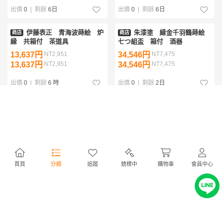
出價
0
|
剩餘
6日
出價
0
|
剩餘
6日
伊藤表正 青海波蒔絵 炉
朱漆塗 縁金千羽鶴蒔絵
商店
商店
縁 共箱付 茶道具
七つ組盃 箱付 酒器
13,637円
NT2,951
34,546円
NT7,475
13,637円
NT2,951
34,546円
NT7,475
出價
0
|
剩餘
6 時
出價
0
|
剩餘
2日
古硯 松花江緑石硯 名月
最高級 あかね毛氈 赤
商店
商店
硯 唐木天地蓋付 １９．５×
３ｔ×９５０ｍｍ×１９００
１４．７ｃｍ １．８６ｋｇ
mm 箱付 茶道具 敷物
68,182円
NT14,754
15,000円
NT3,246
書道具 文房具
68,182円
NT14,754
15,000円
NT3,246
出價
0
|
剩餘
6日
出價
0
|
剩餘
4日
首頁
分類
追蹤
競標中
購物車
會員中心
陶濱堂可斎製 古伊万里
JE1301◆空鉤 自在鉤
商店
商店
蛸唐草 松竹梅文 大皿 直径
天然木 欅製 囲炉裏道具 古
３９．５ｃｍ 古民芸
民芸◆
45,455円
NT9,836
22,728円
NT4,918
45,455円
NT9,836