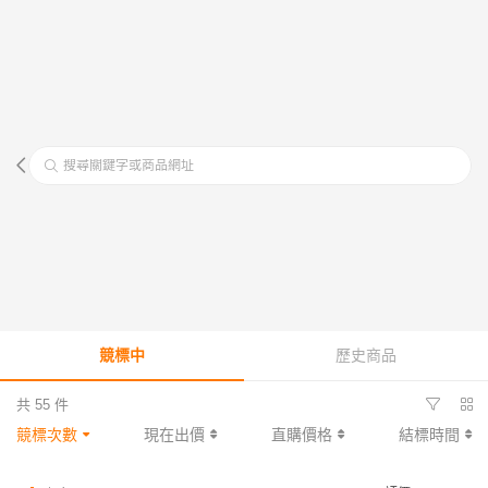
搜尋關鍵字或商品網址
競標中
歷史商品
共 55 件
競標次數
現在出價
直購價格
結標時間