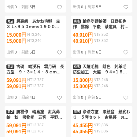
出價
0
|
剩餘
5日
出價
0
|
剩餘
5日
最高級 あかね毛氈 赤
輪島塗蒔絵師 日野拓也
商店
商店
３ｔ×９５０ｍｍ×１９００
作 雲錦 平棗 茶道具 村木
mm 箱付 茶道具 敷物
華邨、小森克巳師事
15,000円
NT3,246
40,910円
NT8,852
15,000円
NT3,246
40,910円
NT8,852
出價
0
|
剩餘
5日
出價
0
|
剩餘
6日
古硯 端渓石 雲月研 長
天壇毛氈 緋色 純羊毛
商店
商店
方型 ９．３×１４．８ｃｍ
防虫加工 大幅 ９４×１８８
８８０ｇ 桐箱付 書道具 文
ｃｍ ３ｍｍ 箱付 日本フエ
59,091円
NT12,787
15,000円
NT3,246
房具 中国古玩
ルト工業株式会社 茶道具 敷
59,091円
NT12,787
15,000円
NT3,246
物
出價
0
|
剩餘
4日
出價
0
|
剩餘
5日
勝雲作 輪島塗 紅葉蒔
浄法寺塗 漆絵盆 絵変わ
商店
商店
絵 秋 吸物椀 五客 平野優
り ５客セット 古民芸 丸
雅堂 極上本堅地製造
盆 膳 茶道具 懐石
59,091円
NT12,787
45,455円
NT9,836
59,091円
NT12,787
45,455円
NT9,836