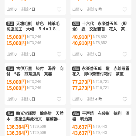
出價
0
|
剩餘
4日
出價
0
|
剩餘
8 時
天壇毛氈 緋色 純羊毛
十六代 永楽善五郎 (即
商店
商店
防虫加工 大幅 ９４×１８８
全) 造 交趾鶴首 花入 茶道
ｃｍ ３ｍｍ 箱付 日本フエ
具 花瓶 花器
15,000円
NT3,246
40,910円
NT8,852
ルト工業株式会社 茶道具 敷
15,000円
NT3,246
40,910円
NT8,852
物
出價
0
|
剩餘
5日
出價
0
|
剩餘
6日
古伊万里 染付 湯呑 向
永楽善五郎 造 赤絵写置
商店
商店
付 5客 煎茶道具 茶器
花入 即中斎書付箱付 茶道
具 花瓶 花器
15,000円
NT3,246
77,273円
NT16,721
15,000円
NT3,246
77,273円
NT16,721
出價
0
|
剩餘
6日
出價
0
|
剩餘
4 時
輪光堂謹製 輪島塗 天然
平戸焼 布袋形 徳利 酒
商店
商店
木 漆塗金蒔絵松文 屠蘇器
器 明治期
共箱付 酒器
136,364円
NT29,509
43,637円
NT9,443
136,364円
NT29,509
43,637円
NT9,443