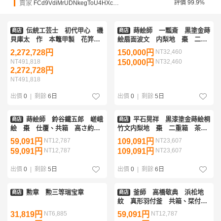
賣家
評價 99.9%
FCd9VdiMrUDNkegToU4HXcDqKtZ21
伝統工芸士 初代甲心 磯
蒔絵師 一瓢斎 黒塗金蒔
商店
商店
貝庫太 作 本鼈甲製 花笄
絵扇面波文 内梨地 棗 二重
六ッ揃 共箱付 べっ甲 髪飾
箱 茶道具 茶入
2,272,728円
150,000円
NT32,460
り 花嫁簪
NT491,818
150,000円
NT32,460
2,272,728円
NT491,818
出價
0
|
剩餘
6日
出價
0
|
剩餘
5日
蒔絵師 鈴谷鐵五郎 嵯峨
平石晃祥 黒漆塗金蒔絵桐
商店
商店
絵 棗 仕覆、共箱 高さ約
竹文内梨地 棗 二重箱 茶道
７．２ｃｍ茶道具 輪島塗 一
具 茶入
59,091円
NT12,787
109,091円
NT23,607
后一兆師事
59,091円
NT12,787
109,091円
NT23,607
出價
0
|
剩餘
5日
出價
0
|
剩餘
6日
勲章 勲三等瑞宝章
釜師 高橋敬典 浜松地
商店
商店
紋 真形羽付釜 共箱、栞付
人間国宝 日本工芸会正会員
31,819円
NT6,885
59,091円
NT12,787
茶道具 茶釜