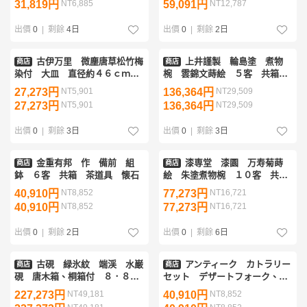
31,819円
NT6,885
59,091円
NT12,787
出價
0
|
剩餘
4日
出價
0
|
剩餘
2日
古伊万里 微塵唐草松竹梅
上井謹製 輪島塗 煮物
商店
商店
染付 大皿 直径約４６ｃｍ
椀 雲錦文蒔絵 ５客 共箱
古民芸
茶道具 懐石
27,273円
NT5,901
136,364円
NT29,509
27,273円
NT5,901
136,364円
NT29,509
出價
0
|
剩餘
3日
出價
0
|
剩餘
3日
金重有邦 作 備前 組
漆専堂 漆園 万寿菊蒔
商店
商店
鉢 ６客 共箱 茶道具 懐石
絵 朱塗煮物椀 １０客 共箱
付 茶道具 会席
40,910円
NT8,852
77,273円
NT16,721
40,910円
NT8,852
77,273円
NT16,721
出價
0
|
剩餘
2日
出價
0
|
剩餘
6日
古硯 緑氷紋 端渓 水巌
アンティーク カトラリー
商店
商店
硯 唐木箱、桐箱付 ８．８×
セット デザートフォーク、デ
１４．３ｃｍ 書道具 文房具
ザートナイフ 白蝶貝 １２
227,273円
NT49,181
40,910円
NT8,852
Ｐ 箱付 A＆D