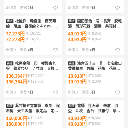
出價
0
|
剩餘
2日
出價
0
|
剩餘
4日
松鳳作 輪島塗 南天蒔
國田領治 号：長斉 脱乾
商店
商店
絵 薄皿 直径約２４ｃｍ 八
漆 筒形花器 漆桶 共箱付
寸皿 五客 平野優雅堂 極上
花瓶 花器
77,273円
NT16,721
40,910円
NT8,852
本堅地製造
77,273円
NT16,721
40,910円
NT8,852
出價
0
|
剩餘
4日
出價
0
|
剩餘
4日
松屋金陽 印 複製古九
浅倉五十吉 作 七宝紋口
商店
商店
谷 絵変わり ７寸皿 ６枚
黄釉華生 共箱 花瓶 花器
共箱 吉田屋 角福
壷 置物
136,364円
NT29,509
10,910円
NT2,360
136,364円
NT29,509
10,910円
NT2,360
出價
0
|
剩餘
4日
出價
0
|
剩餘
5日
呉竹精昇堂鑒製 復刻 程
塗師 辻石斎 朱塗 引
商店
商店
君房 天主図墨 限定品 定価
盃 ５枚 盃台 共箱付 茶道
３０万円 書道具
具 会席 酒器 引き盃
150,000円
NT32,460
40,910円
NT8,852
150,000円
NT32,460
40,910円
NT8,852