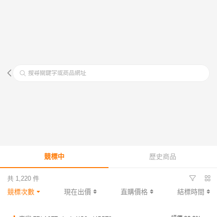
搜尋關鍵字或商品網址
競標中
歷史商品
共 1,220 件
競標次數
現在出價
直購價格
結標時間