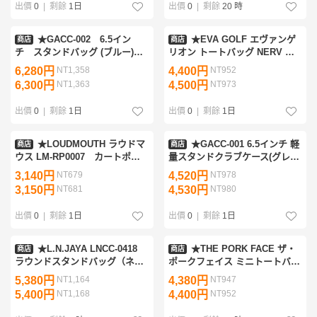
出價
0
|
剩餘
1日
出價
0
|
剩餘
20 時
★GACC-002 6.5イン
★EVA GOLF エヴァンゲ
商店
商店
チ スタンドバッグ (ブルー)★
リオン トートバッグ NERV カ
クラブケース/軽量キャディバッ
ラー★EVANGELION GOLF ゴ
6,280円
NT1,358
4,400円
NT952
グ/ミニバッグ/ミニスタンド/1.8
ルフ/ボストンバッグ★
6,300円
NT1,363
4,500円
NT973
キロ/48インチ対応★
出價
0
|
剩餘
1日
出價
0
|
剩餘
1日
★LOUDMOUTH ラウドマ
★GACC-001 6.5インチ 軽
商店
商店
ウス LM-RP0007 カートポー
量スタンドクラブケース(グレ
チ Rockstar（101）ロックスタ
ー)★
3,140円
NT679
4,520円
NT978
ー/ギター柄★送料無料★
3,150円
NT681
4,530円
NT980
出價
0
|
剩餘
1日
出價
0
|
剩餘
1日
★L.N.JAYA LNCC-0418
★THE PORK FACE ザ・
商店
商店
ラウンドスタンドバッグ（ネイ
ポークフェイス ミニトートバッ
ビー）セルフスタンド★レザッ
グ（ホワイト×ブラック）カー
5,380円
NT1,164
4,380円
NT947
クス/エルエヌジャヤ★
トポーチ★送料無料★
5,400円
NT1,168
4,400円
NT952