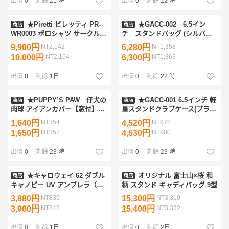
出價
0
|
剩餘
21 時
出價
0
|
剩餘
22 時
★Piretti ピレッティ PR-
★GACC-002 6.5イン
商店
商店
WR0003 ポロシャツ サークルP
チ スタンドバッグ (シルバ
ロゴ入（ホワイト）LL ★送料無
ー)★クラブケース/軽量キャデ
9,900円
NT2,142
6,280円
NT1,358
料★
ィバッグ/ミニバッグ/ミニスタ
10,000円
NT2,164
6,300円
NT1,363
ンド/1.8キロ/48インチ対応★
出價
0
|
剩餘
1日
出價
0
|
剩餘
22 時
★PUPPY’S PAW 仔犬の
★GACC-001 6.5インチ 軽
商店
商店
肉球 アイアンカバー【窓付】8
量スタンドクラブケース(ブラッ
個組(レッド)★送料無料★
ク)★
1,640円
NT354
4,520円
NT978
1,650円
NT357
4,530円
NT980
出價
0
|
剩餘
23 時
出價
0
|
剩餘
23 時
★キャロウェイ 62 ダブル
オリジナル 富士山×桜 和
商店
商店
キャノピー UV アンブレラ（ホ
柄 スタンド キャディバッグ 9型
ワイト×ブラック）ゴルフ傘 US
3,880円
NT839
15,300円
NT3,310
モデル★
3,900円
NT843
15,400円
NT3,332
出價
0
|
剩餘
1日
出價
0
|
剩餘
2日