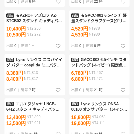
出價
0
|
剩餘
6 時
出價
0
|
剩餘
22 時
★AZROF アズロフ AZ-
★GACC-001 6.5インチ 軽
商店
商店
STCB02 スタンド キャディバッ
量スタンドクラブケース(グリー
グ 9型 ver.2.0 メキシカンスカル
ン)★
10,400円
NT2,250
4,520円
NT978
309★
10,500円
NT2,272
4,530円
NT980
出價
0
|
剩餘
1日
出價
0
|
剩餘
6 時
Lynx リンクス コスパイイ
GACC-002 6.5インチ スタ
商店
商店
ダ パター cospiida ミニパター
ンドバッグ (ネイビー) 限定色 ク
34インチ★超ミニパターで集中
ラブケース/軽量キャディバッ
8,380円
NT1,813
6,780円
NT1,467
力向上★
グ/ミニバッグ/ミニスタンド
8,400円
NT1,817
6,800円
NT1,471
出價
0
|
剩餘
7 時
出價
0
|
剩餘
21 時
エルエヌジャヤ LNCB-
Lynx リンクス ONSA
商店
商店
6412 スタンド キャディバッグ
00100 オンサ パター（34イン
（グレー）9型 L.N.JAYA/レザ
チ）真鍮完全削り出し 左右兼
13,400円
NT2,899
18,800円
NT4,068
ックス
用/両面打ち可能 インパクトで
13,500円
NT2,921
19,000円
NT4,111
音叉が奏でる和サウンド