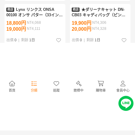
Lynx リンクス ONSA
★ダリーナキャット DN-
商店
商店
00100 オンサ パター（33イン
CB03 キャディバッグ（ピン
チ）真鍮完全削り出し 左右兼
ク）8.5型★
18,800円
NT4,068
19,900円
NT4,306
用/両面打ち可能 インパクトで
19,000円
NT4,111
20,000円
NT4,328
音叉が奏でる和サウンド
出價
0
|
剩餘
1日
出價
0
|
剩餘
1日
★WINWIN STYLE ウィン
★Heal Creek ヒールクリ
商店
商店
ウィン MEGA マーカー
ーク ゴルフ マルチポーチ 003-
ALOHA! SMILE MM-618 ア
97831 ボールポーチ/小物ポー
1,580円
NT341
2,580円
NT558
ロハスマイル★送料無料★
チ★送料無料★
1,600円
NT346
2,600円
NT562
出價
0
|
剩餘
7 時
出價
0
|
剩餘
7 時
首頁
分類
追蹤
競標中
購物車
會員中心
★GACC-002 6.5イン
★オリジナル ノーロゴ
商店
商店
チ スタンドバッグ (シルバ
TPRグリップ×8本（ブラック）
ー)★クラブケース/軽量キャデ
M60 バックライン無し★送料無
6,280円
NT1,358
1,690円
NT365
ィバッグ/ミニバッグ/ミニスタ
料★
6,300円
NT1,363
1,700円
NT367
ンド/1.8キロ/48インチ対応★
出價
0
|
剩餘
7 時
出價
0
|
剩餘
8 時