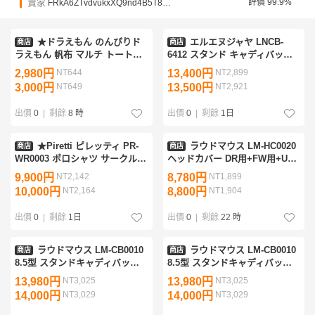
賣家
評價 99.9%
FRkA6ZTvdvukxXQ9nd4B5T8m8rTh3
★ドラえもん のんびりド
エルエヌジャヤ LNCB-
商店
商店
ラえもん 帆布 マルチ トートバ
6412 スタンド キャディバッグ
ッグ 2層タイプ 保冷機能有
（アイボリー）9型 L.N.JAYA/
2,980円
NT644
13,400円
NT2,899
アイムドラえもん ミニトート/
レザックス
3,000円
NT649
13,500円
NT2,921
カートポーチ★
出價
0
|
剩餘
8 時
出價
0
|
剩餘
1日
★Piretti ピレッティ PR-
ラウドマウス LM-HC0020
商店
商店
WR0003 ポロシャツ サークルP
ヘッドカバー DR用+FW用+UT
ロゴ入（ブラック）LL ★送料無
用 3個 Flowing Loud（415）
9,900円
NT2,142
8,780円
NT1,899
料★
フローウィングラウド
10,000円
NT2,164
8,800円
NT1,904
出價
0
|
剩餘
1日
出價
0
|
剩餘
22 時
ラウドマウス LM-CB0010
ラウドマウス LM-CB0010
商店
商店
8.5型 スタンドキャディバッグ
8.5型 スタンドキャディバッグ
Chimpanzee Black（482）チン
Gathering Of Hearts（425）ギ
13,980円
NT3,025
13,980円
NT3,025
パンジーブラック
ャザリングオブハーツ
14,000円
NT3,029
14,000円
NT3,029