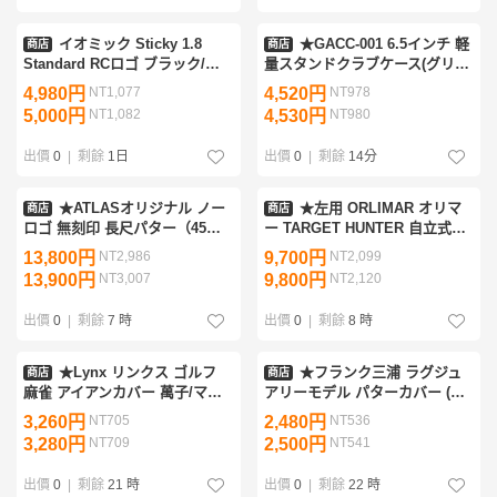
イオミック Sticky 1.8
★GACC-001 6.5インチ 軽
商店
商店
Standard RCロゴ ブラック/レ
量スタンドクラブケース(グリー
ッド 8本組 バックライン無
ン)★
4,980円
NT1,077
4,520円
NT978
IOMIC グリップ 別注モデル
5,000円
NT1,082
4,530円
NT980
出價
0
|
剩餘
1日
出價
0
|
剩餘
14分
★ATLASオリジナル ノー
★左用 ORLIMAR オリマ
商店
商店
ロゴ 無刻印 長尺パター（45イ
ー TARGET HUNTER 自立式パ
ンチ）2ボール型★
ター（34インチ）ターゲットハ
13,800円
NT2,986
9,700円
NT2,099
ンター/センターシャフト★立つ
13,900円
NT3,007
9,800円
NT2,120
パター/スタンドパター★
出價
0
|
剩餘
7 時
出價
0
|
剩餘
8 時
★Lynx リンクス ゴルフ
★フランク三浦 ラグジュ
商店
商店
麻雀 アイアンカバー 萬子/マン
アリーモデル パターカバー (マ
ズ 8個組★送料無料★
レット型) ブラック/シルバー
3,260円
NT705
2,480円
NT536
（BS）FRMR-HC★送料無料★
3,280円
NT709
2,500円
NT541
出價
0
|
剩餘
21 時
出價
0
|
剩餘
22 時