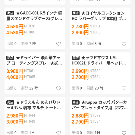
★GACC-001 6.5インチ 軽
★ロイヤルコレクション
商店
商店
量スタンドクラブケース(グレ
RC ラバーグリップ 8本組 ブラ
ー)★
ック バックライン無し★送料無
4,520円
NT978
2,780円
NT601
料★RCB24GR0001/ロイコレ★
4,530円
NT980
2,800円
NT605
出價
0
|
剩餘
7 時
出價
0
|
剩餘
8 時
★ドライバー 飛距離アッ
★ラウドマウス LM-
商店
商店
プ コーティングスプレー★送料
HC0021 ドライバー用ヘッドカ
無料★
バー Shiver Me Timbers
3,980円
NT861
2,690円
NT582
S/W（284）シバーミーティンバ
4,000円
NT865
2,700円
NT584
ーズ S/W★
出價
0
|
剩餘
22 時
出價
0
|
剩餘
23 時
★ドラえもん のんびりド
★Kappa カッパ パターカ
商店
商店
ラえもん 帆布 マルチ トートバ
バー マレットタイプ用（ホワイ
ッグ 2層タイプ 保冷機能有
ト）KP-HC0001/MT★
2,980円
NT644
2,680円
NT579
アイムドラえもん ミニトート/
3,000円
NT649
2,700円
NT584
カートポーチ★
出價
0
|
剩餘
1日
出價
0
|
剩餘
1日