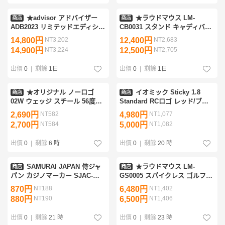
★advisor アドバイザー
★ラウドマウス LM-
商店
商店
ADB2023 リミテッドエディショ
CB0031 スタンド キャディバッ
ン2 昇龍2 エナメル キャディバ
グ 8.5型 Shank!（088）シャ
14,800円
NT3,202
12,400円
NT2,683
ッグ（ホワイト/ネイビー）9型
ンク/アメコミ柄 47インチ対応
14,900円
NT3,224
12,500円
NT2,705
★
メンズ/レディース★
出價
0
|
剩餘
1日
出價
0
|
剩餘
1日
★オリジナル ノーロゴ
イオミック Sticky 1.8
商店
商店
02W ウェッジ スチール 56度★
Standard RCロゴ レッド/ブラ
ミッドサイズ/セミグース/サテ
ック 8本組 バックライン無
2,690円
NT582
4,980円
NT1,077
ン仕上げ★
IOMIC グリップ 別注モデル
2,700円
NT584
5,000円
NT1,082
出價
0
|
剩餘
6 時
出價
0
|
剩餘
20 時
SAMURAI JAPAN 侍ジャ
★ラウドマウス LM-
商店
商店
パン カジノマーカー SJAC-
GS0005 スパイクレス ゴルフシ
6115 2026年WBC公式モデル ゴ
ューズ White×Green（949）
870円
NT188
6,480円
NT1,402
ルフマーカー カジノチップ
27.5cm ホワイト×グリーン 無
880円
NT190
6,500円
NT1,406
地/ビッグロゴ ★
出價
0
|
剩餘
21 時
出價
0
|
剩餘
23 時