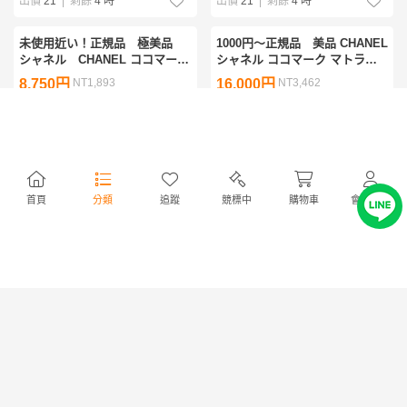
出價
21
|
剩餘
4 時
出價
21
|
剩餘
4 時
未使用近い！正規品 極美品
1000円〜正規品 美品 CHANEL
シャネル CHANEL ココマーク
シャネル ココマーク マトラッ
リボン付き デモレンズ入り
セ ブラック サングラス ヴィン
8,750円
NT1,893
16,000円
NT3,462
アイウェア サングラス ヴィ
テージ ケースあり
ンテージ
出價
22
|
剩餘
5 時
出價
27
|
剩餘
4 時
1000円〜正規品 極美品
1000円〜正規品 極美品 シャネ
CHANEL シャネル ラインスト
ル CHANEL ココマーク ゴー
ーン ココマーク リムレス グ
ルドカラー 金属フレーム サ
21,500円
NT4,652
14,000円
NT3,029
首頁
分類
追蹤
競標中
購物車
會員中心
リーンレンズ サングラス ヴィ
ングラス
ンテージ ケース・箱付き
出價
34
|
剩餘
4 時
出價
36
|
剩餘
4 時
1000円〜正規品 極美品
CHANEL シャネル ココマー
ク レザー シルバーフレーム
13,000円
NT2,813
サングラス ヴィンテージ 箱付
き
出價
44
|
剩餘
4 時