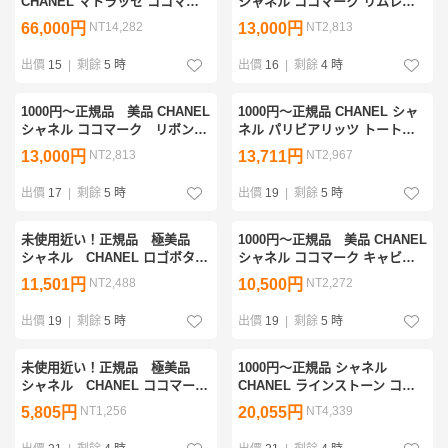
CHANEL マトラッセ ココマー
シャネル ココマーク リムレス
クチャーム付き チェーン ショ
ブルーレンズ サングラス ヴィ
66,000円
NT14,282
13,000円
NT2,813
ルダーバッグ シリアルシール
ンテージ
あり
出價
15
|
剩餘
5 時
出價
16
|
剩餘
4 時
1000円〜正規品 美品 CHANEL
1000円〜正規品 CHANEL シャ
シャネル ココマーク リボン付
ネル パリビアリッツ トートバ
き べっ甲調柄 サングラス ヴ
ッグ ハンドバッグ シリアルシ
13,000円
NT2,813
13,711円
NT2,967
ィンテージ
ール カード 紙冊子あり ヴィ
ンテージ ブラック
出價
17
|
剩餘
5 時
出價
19
|
剩餘
5 時
未使用近い！正規品 極美品
1000円〜正規品 美品 CHANEL
シャネル CHANEL ロゴボタ
シャネル ココマーク キャビア
ン カーディガン カットソー
スキン ミラー付き 小物入れ
11,501円
NT2,488
10,500円
NT2,272
半袖 トップス ヴィンテージ
ポーチ シリアルシールあり
ヴィンテージ 黒
出價
19
|
剩餘
5 時
出價
19
|
剩餘
5 時
未使用近い！正規品 極美品
1000円〜正規品 シャネル
シャネル CHANEL ココマー
CHANEL ラインストーン ココ
ク チェーンフレーム ゴール
マーク ブラック サングラス
5,805円
NT1,256
20,055円
NT4,339
ド アイウェア メガネ サング
ヴィンテージ
ラス