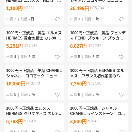
HERMES エルメス Hロゴ エ
シャネル ココマーク コココク
ブリン レザー サンダル ウッ
ーン トートバッグ ハンドバッ
1,100円
NT238
26,499円
NT5,734
ドソール ヴィンテージ
グ カーキ シリアルシールあり
出價
2
|
剩餘
7日
出價
3
|
剩餘
5 時
1000円〜正規品 美品 エルメス
1000円〜正規品 美品 フェンデ
HERMES 黄金の騎士 カレ90 シ
ィ FENDI ズッキーノ ズッカ柄
ルク スカーフ タグあり ヴィ
ショルダーバッグ ブラウン ヴ
5,251円
NT1,136
8,027円
NT1,737
ンテージ
ィンテージ
出價
4
|
剩餘
5 時
出價
5
|
剩餘
5 時
1000円〜正規品 美品 CHANEL
1000円〜正規品 HERMES エル
シャネル ココマーク ニュート
メス フランス初代帝国のハー
ラベルライン トート ショルダ
ネス カレ90 シルク スカーフ
16,050円
NT3,473
7,350円
NT1,590
ーバック シリアルシールあり
タグあり ヴィンテージ
ヴィンテージ
出價
5
|
剩餘
5 時
出價
6
|
剩餘
5 時
1000円〜正規品 エルメス
1000円〜正規品 シャネル
HERMES クリケティス カレ90
CHANEL ラインストーン ココ
シルク スカーフ タグあり ヴ
マーク べっ甲柄 サングラ
6,793円
NT1,470
3,900円
NT843
ィンテージ
ス ヴィンテージ