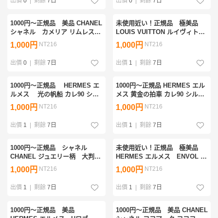
出價
0
|
剩餘
7日
出價
0
|
剩餘
7日
1000円〜正規品 美品 CHANEL
未使用近い！正規品 極美品
シャネル カメリア リムレス
LOUIS VUITTON ルイヴィト
ブルーレンズ サングラス ヴィ
ン モノグラムレンズ サングラ
1,000円
NT216
1,000円
NT216
ンテージ
ス ブラウン
出價
0
|
剩餘
7日
出價
1
|
剩餘
7日
1000円〜正規品 HERMES エ
1000円〜正規品 HERMES エル
ルメス 光の帆船 カレ90 シル
メス 黄金の拍車 カレ90 シルク
ク スカーフ タグあり ヴィンテ
スカーフタグあり ヴィンテー
1,000円
NT216
1,000円
NT216
ージ
ジ
出價
1
|
剩餘
7日
出價
1
|
剩餘
7日
1000円〜正規品 シャネル
未使用近い！正規品 極美品
CHANEL ジュエリー柄 大判
HERMES エルメス ENVOL カ
シルク スカーフ タグあり ヴ
レ90 シルク スカーフ タグあ
1,000円
NT216
1,000円
NT216
ィンテージ
り 箱付き
出價
1
|
剩餘
7日
出價
1
|
剩餘
7日
1000円〜正規品 美品
1000円〜正規品 美品 CHANEL