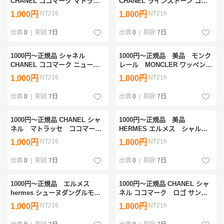
CHANEL ココマーク マトラッ
CHANEL ラインストーン ココ
セ フリンジ ラム ショルダー
マーク ブルーレンズ シルバー
1,000円
NT216
1,000円
NT216
バッグ シリアルシールあり
金具 サングラス ヴィンテージ
ヴィンテージ
出價
0
|
剩餘
7日
出價
0
|
剩餘
7日
1000円〜正規品 シャネル
1000円〜正規品 美品 モンク
CHANEL ココマーク ニュート
レール MONCLER ワッペン付
ラベルライン トート ショルダ
き 異素材 Aライン チュニ
1,000円
NT216
1,000円
NT216
ーバック シリアルシールあ
ック ワンピース 国内タグあ
り ヴィンテージ
り
出價
0
|
剩餘
7日
出價
0
|
剩餘
7日
1000円〜正規品 CHANEL シャ
1000円〜正規品 美品
ネル マトラッセ ココマー
HERMES エルメス シャル
ク フリンジ リザード チェー
ル・ガルニエへの賛辞 カレ90
1,000円
NT216
1,000円
NT216
ンショルダーバッグ シリアル
シルク スカーフ ヴィンテージ
シール有ヴィンテージ
出價
0
|
剩餘
7日
出價
0
|
剩餘
7日
1000円〜正規品 エルメス
1000円〜正規品 CHANEL シャ
hermes シューヌダングルモチ
ネル ココマーク ロゴ サング
ーフ レザー サンダル ヒー
ラス ヴィンテージ ブラック
1,000円
NT216
1,000円
NT216
ル ブラック