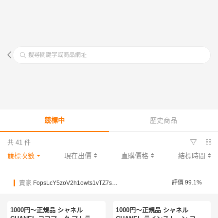
搜尋關鍵字或商品網址
競標中
歷史商品
共 41 件
競標次數
現在出價
直購價格
結標時間
賣家
評價 99.1%
FopsLcY5zoV2h1owts1vTZ7sSfGam
1000円〜正規品 シャネル
1000円〜正規品 シャネル