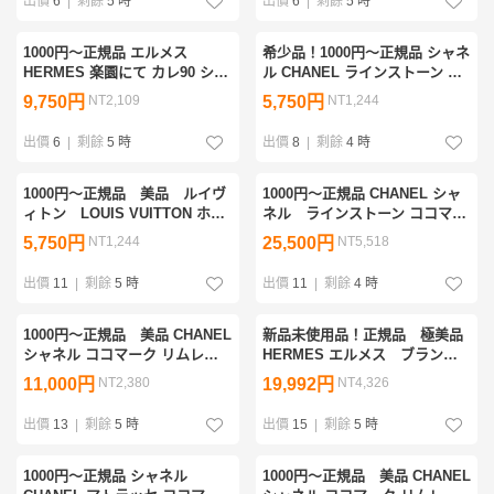
出價
6
|
剩餘
5 時
出價
6
|
剩餘
5 時
1000円〜正規品 エルメス
希少品！1000円〜正規品 シャネ
HERMES 楽園にて カレ90 シル
ル CHANEL ラインストーン コ
ク スカーフ タグあり
コマーク リムレス ラウンドレ
9,750円
NT2,109
5,750円
NT1,244
ンズ サングラス ヴィンテー
ジ ブラック
出價
6
|
剩餘
5 時
出價
8
|
剩餘
4 時
1000円〜正規品 美品 ルイヴ
1000円〜正規品 CHANEL シャ
ィトン LOUIS VUITTON ホー
ネル ラインストーン ココマー
リーマウンテンプリンテッド
ク リムレス ピンクグラデーシ
5,750円
NT1,244
25,500円
NT5,518
Tシャツ カットソー ブラック
ョンレンズ サングラス ヴィン
テージ ケース付
出價
11
|
剩餘
5 時
出價
11
|
剩餘
4 時
1000円〜正規品 美品 CHANEL
新品未使用品！正規品 極美品
シャネル ココマーク リムレス
HERMES エルメス ブランデ
サングラス ブラック ヴィンテ
ンブルク飾り カレ90 シルク ス
11,000円
NT2,380
19,992円
NT4,326
ージ
カーフ タグあり ヴィンテージ
出價
13
|
剩餘
5 時
出價
15
|
剩餘
5 時
1000円〜正規品 シャネル
1000円〜正規品 美品 CHANEL