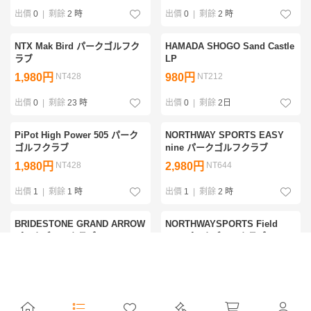
出價
0
|
剩餘
2 時
出價
0
|
剩餘
2 時
NTX Mak Bird パークゴルフク
HAMADA SHOGO Sand Castle
ラブ
LP
1,980円
NT428
980円
NT212
出價
0
|
剩餘
23 時
出價
0
|
剩餘
2日
PiPot High Power 505 パーク
NORTHWAY SPORTS EASY
ゴルフクラブ
nine パークゴルフクラブ
1,980円
NT428
2,980円
NT644
出價
1
|
剩餘
1 時
出價
1
|
剩餘
2 時
BRIDESTONE GRAND ARROW
NORTHWAYSPORTS Field
パークゴルフクラブ
Win パークゴルフクラブ
1,980円
NT428
1,980円
NT428
出價
1
|
剩餘
1 時
出價
1
|
剩餘
5日