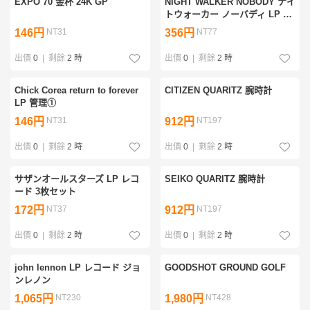
EXPO 70 金杯 24K GP
NIGHT WALKER NOBODY ナイ
トウォーカー ノーバディ LP 未
開封品
146円
NT31
356円
NT77
出價
0
|
剩餘
2 時
出價
0
|
剩餘
2 時
Chick Corea return to forever
CITIZEN QUARITZ 腕時計
LP 管理①
146円
NT31
912円
NT197
出價
0
|
剩餘
2 時
出價
0
|
剩餘
2 時
サザンオールスターズ LP レコ
SEIKO QUARITZ 腕時計
ード 3枚セット
172円
NT37
912円
NT197
出價
0
|
剩餘
2 時
出價
0
|
剩餘
2 時
john lennon LP レコード ジョ
GOODSHOT GROUND GOLF
ンレノン
1,065円
NT230
1,980円
NT428