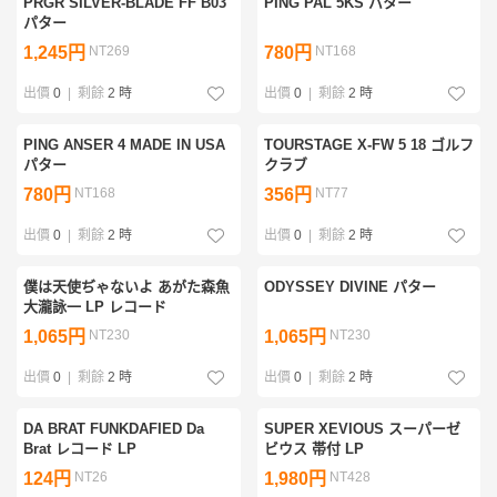
PRGR SILVER-BLADE FF B03
PING PAL 5KS パター
パター
1,245円
NT269
780円
NT168
出價
0
|
剩餘
2 時
出價
0
|
剩餘
2 時
PING ANSER 4 MADE IN USA
TOURSTAGE X-FW 5 18 ゴルフ
パター
クラブ
780円
NT168
356円
NT77
出價
0
|
剩餘
2 時
出價
0
|
剩餘
2 時
僕は天使ぢゃないよ あがた森魚
ODYSSEY DIVINE パター
大瀧詠一 LP レコード
1,065円
NT230
1,065円
NT230
出價
0
|
剩餘
2 時
出價
0
|
剩餘
2 時
DA BRAT FUNKDAFIED Da
SUPER XEVIOUS スーパーゼ
Brat レコード LP
ビウス 帯付 LP
124円
NT26
1,980円
NT428