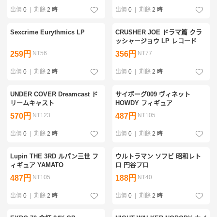
出價
0
|
剩餘
2 時
出價
0
|
剩餘
2 時
Sexcrime Eurythmics LP
CRUSHER JOE ドラマ篇 クラ
ッシャージョウ LP レコード
259円
NT56
356円
NT77
出價
0
|
剩餘
2 時
出價
0
|
剩餘
2 時
UNDER COVER Dreamcast ド
サイボーグ009 ヴィネット
リームキャスト
HOWDY フィギュア
570円
NT123
487円
NT105
出價
0
|
剩餘
2 時
出價
0
|
剩餘
2 時
Lupin THE 3RD ルパン三世 フ
ウルトラマン ソフビ 昭和レト
ィギュア YAMATO
ロ 円谷プロ
487円
NT105
188円
NT40
出價
0
|
剩餘
2 時
出價
0
|
剩餘
2 時