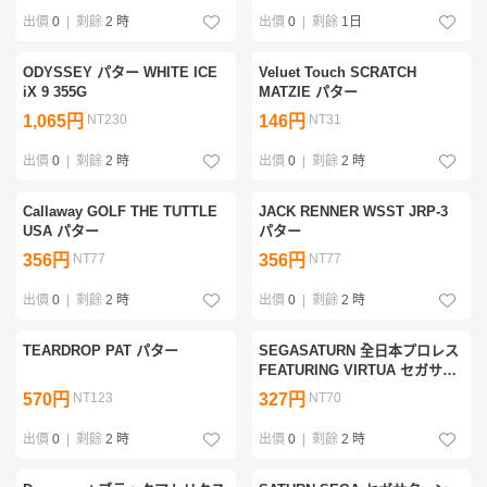
出價
0
|
剩餘
2 時
出價
0
|
剩餘
1日
ODYSSEY パター WHITE ICE
Veluet Touch SCRATCH
iX 9 355G
MATZIE パター
1,065円
NT230
146円
NT31
出價
0
|
剩餘
2 時
出價
0
|
剩餘
2 時
Callaway GOLF THE TUTTLE
JACK RENNER WSST JRP-3
USA パター
パター
356円
NT77
356円
NT77
出價
0
|
剩餘
2 時
出價
0
|
剩餘
2 時
TEARDROP PAT パター
SEGASATURN 全日本プロレス
FEATURING VIRTUA セガサタ
ーンソフト
570円
NT123
327円
NT70
出價
0
|
剩餘
2 時
出價
0
|
剩餘
2 時