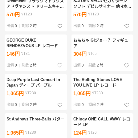
Dreamcast ブラックマトリクス
SATURN SEGA セガサターン
アドヴァンスト ドリームキャス
ソフト デビルサマナー 他 4本セ
ト ソフト
ット 管理③
570円
NT123
570円
NT123
出價
0
|
剩餘
2 時
出價
0
|
剩餘
2 時
GEORGE DUKE
おもちゃ GIジョー？ フィギュ
RENDEZVOUS LP レコード
ア
146円
NT31
304円
NT65
出價
0
|
剩餘
2 時
出價
0
|
剩餘
2 時
Deep Purple Last Concert In
The Rolling Stones LOVE
Japan ディープ パープル
YOU LIVE LP レコード
1,065円
NT230
1,065円
NT230
出價
0
|
剩餘
2 時
出價
0
|
剩餘
2 時
St.Andrews Three-Balls パター
Chingy ONE CALL AWAY レコ
ード LP
1,065円
NT230
124円
NT26