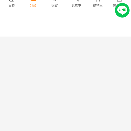
BRIDGESTONE GRAND
PRGR プロギア R45 wedge ウ
首頁
分類
追蹤
競標中
購物車
會員中心
ARROW パークゴルフクラブ ケ
ェッジ
ース付き
1,980円
NT428
3,280円
NT709
出價
2
|
剩餘
5日
出價
3
|
剩餘
1 時
BRIDGSTONE SUPER ARROW
パークゴルフクラブ
3,200円
NT692
出價
7
|
剩餘
5日
— 已經到底了 —