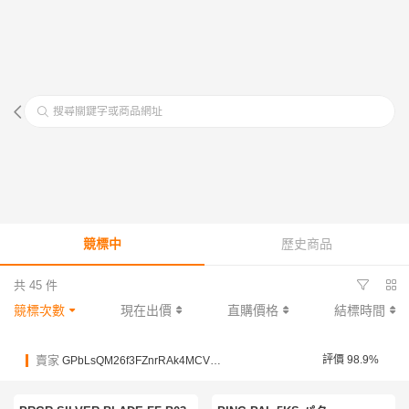
搜尋關鍵字或商品網址
競標中
歷史商品
共 45 件
競標次數
現在出價
直購價格
結標時間
賣家
評價 98.9%
GPbLsQM26f3FZnrRAk4MCV5n4QMNZ