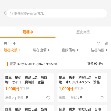
搜尋關鍵字或商品網址
競標中
歷史商品
共 15 件
競標次數
現在出價
直購價格
結標時間
賣家
評價 99.8%
RJbyHZUcrYCg567b7P4SjheWKVQu
岡黒 稀少 初だし品 当時
岡黒 稀少 初だし品 当時
物 セイコー腕時計 空箱 美
物 オリンパスペンS 珍品
品 珍品 売り切り
美品 動作未確認 ジャンク
1,000円
NT216
1,000円
NT216
品 売り切り
出價
0
|
剩餘
1日
出價
0
|
剩餘
7日
岡黒 稀少 初だし品 当時
岡黒 稀少 初だし品 当時