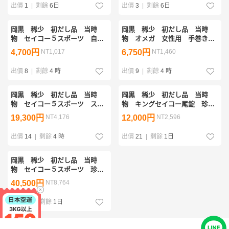
出價
1
|
剩餘
6日
出價
3
|
剩餘
6日
岡黒 稀少 初だし品 当時
岡黒 稀少 初だし品 当時
物 セイコー５スポーツ 自動
物 オメガ 女性用 手巻き腕
巻き 美品 珍品 稼動品 ジ
時計 珍品 稼動品 ジャンク
4,700円
NT1,017
6,750円
NT1,460
ャンク品 売り切り
品 売り切り
出價
8
|
剩餘
4 時
出價
9
|
剩餘
4 時
岡黒 稀少 初だし品 当時
岡黒 稀少 初だし品 当時
物 セイコー５スポーツ スピ
物 キングセイコー尾錠 珍
ードタイマー 珍品 稼動品
品 売り切り
19,300円
NT4,176
12,000円
NT2,596
ジャンク品 売り切り
出價
14
|
剩餘
4 時
出價
21
|
剩餘
1日
岡黒 稀少 初だし品 当時
物 セイコー５スポーツ 珍
品 稼動品 ジャンク品 売り
40,500円
NT8,764
切り
出價
26
|
剩餘
1日