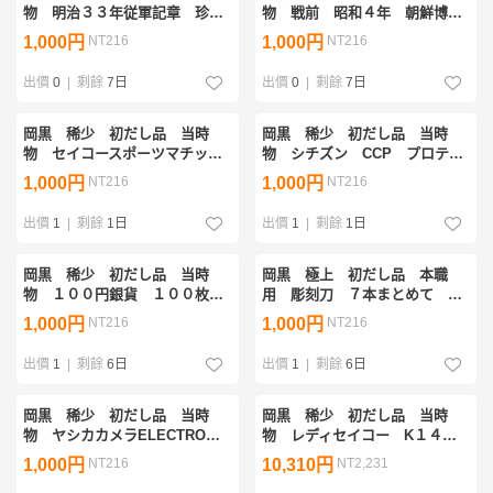
物 明治３３年従軍記章 珍
物 戦前 昭和４年 朝鮮博覧
品 売り切り
会メダル 珍品 売り切り
1,000円
NT216
1,000円
NT216
出價
0
|
剩餘
7日
出價
0
|
剩餘
7日
岡黒 稀少 初だし品 当時
岡黒 稀少 初だし品 当時
物 セイコースポーツマチッ
物 シチズン CCP プロテク
ク ジャンク品 売り切り
ト ジャンク品 珍品 売り切
1,000円
NT216
1,000円
NT216
り
出價
1
|
剩餘
1日
出價
1
|
剩餘
1日
岡黒 稀少 初だし品 当時
岡黒 極上 初だし品 本職
物 １００円銀貨 １００枚ま
用 彫刻刀 ７本まとめて 美
とめて 額面１００００円 売
品 稀少品 売り切り
1,000円
NT216
1,000円
NT216
り切り
出價
1
|
剩餘
6日
出價
1
|
剩餘
6日
岡黒 稀少 初だし品 当時
岡黒 稀少 初だし品 当時
物 ヤシカカメラELECTRO３
物 レディセイコー K１４
５ CCN 珍品 動作未確認
WG 稼動品 珍品 売り切り
1,000円
NT216
10,310円
NT2,231
ジャンク品