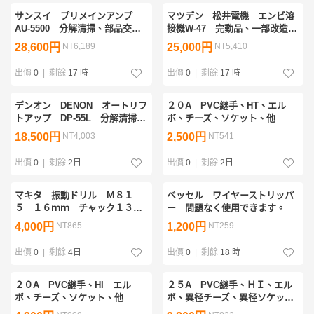
サンスイ プリメインアンプ
マツデン 松井電機 エンビ溶
AU-5500 分解清掃、部品交換
接機W-47 完動品、一部改造
リレー等クリーニング端子等ハ
有 仕事辞めたのでお売りしま
28,600円
NT6,189
25,000円
NT5,410
ンダ盛替え、音出しOK。
す。
出價
0
|
剩餘
17 時
出價
0
|
剩餘
17 時
デンオン DENON オートリフ
２０A PVC継手、HT、エル
トアップ DP-55L 分解清掃、
ボ、チーズ、ソケット、他
部品交換調整、トランス2個有
18,500円
NT4,003
2,500円
NT541
り、音出しOK.カートリッジ
無。
出價
0
|
剩餘
2日
出價
0
|
剩餘
2日
マキタ 振動ドリル Ｍ８１
ベッセル ワイヤーストリッパ
５ １６ｍｍ チャック１３ｍ
ー 問題なく使用できます。
ｍ、正逆回転、無段変速、取り
4,000円
NT865
1,200円
NT259
説有、ストッパーバー欠品、動
作ＯＫ。
出價
0
|
剩餘
4日
出價
0
|
剩餘
18 時
２０A PVC継手、HI エル
２５A PVC継手、ＨＩ、エル
ボ、チーズ、ソケット、他
ボ、異径チーズ、異径ソケッ
ト、バルブソケット、他