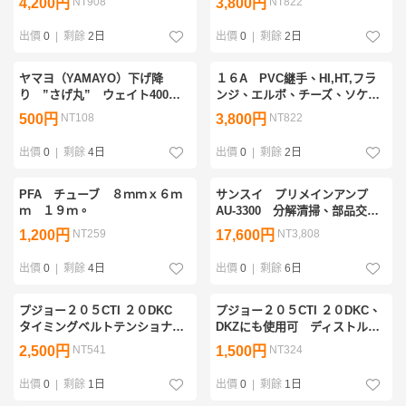
4,200円
NT908
3,800円
NT822
出價
0
|
剩餘
2日
出價
0
|
剩餘
2日
ヤマヨ（YAMAYO）下げ降
１６A PVC継手、HI,HT,フラ
り ”さげ丸” ウェイト400
ンジ、エルボ、チーズ、ソケッ
ｇ 下げ長約5.5ｍ 磁石付き、
ト、他
500円
NT108
3,800円
NT822
押し釘、完動品です。
出價
0
|
剩餘
4日
出價
0
|
剩餘
2日
PFA チューブ ８ｍｍｘ６ｍ
サンスイ プリメインアンプ
ｍ １９ｍ。
AU-3300 分解清掃、部品交
換、リレー等クリーニングガリ
1,200円
NT259
17,600円
NT3,808
無、音出しOK.
出價
0
|
剩餘
4日
出價
0
|
剩餘
6日
プジョー２０５CTI ２０DKC
プジョー２０５CTI ２０DKC、
タイミングベルトテンショナー
DKZにも使用可 ディストルビ
ベアリング、中古、新品在庫予
ューターキャップ 中古在庫
2,500円
NT541
1,500円
NT324
備品。
品。ローター１個。
出價
0
|
剩餘
1日
出價
0
|
剩餘
1日