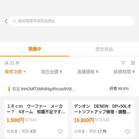
搜尋關鍵字或商品網址
競標中
歷史商品
共 21 件
競標次數
現在出價
直購價格
結標時間
賣家
評價 99.6%
tHm2MfTXMh9HgzRrcow9Vi8nGcDA
１８ｃｍ ウーファー メーカ
デンオン DENON DP=50Lオ
ー？ 4オーム 知識不足ですみ
ートリフトアップ修理、調整
ません、コーン補修有、音出し
可、部品交換、分解清掃、カー
1,500円
NT324
16,800円
NT3,635
OＫです。
トリッジ付き。
出價
0
|
剩餘
4日
出價
0
|
剩餘
17 時