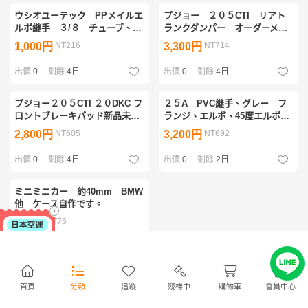
ウシオユーテック PPメイルエ
プジョー ２０５CTI リアト
ルボ継手 ３/８ チューブ、ネ
ランクダンパー オーダーメイ
ジ 9個一式、未使用品。
ドです、へたり無。
1,000円
NT216
3,300円
NT714
出價
0
|
剩餘
4日
出價
0
|
剩餘
4日
プジョー２０５CTI ２０DKC フ
２５A PVC継手、グレー フ
ロントブレーキパッド新品未使
ランジ、エルボ、45度エルボ、
用品です。
チーズ、ソケット、ＭＣユニオ
2,800円
NT605
3,200円
NT692
ン、他
出價
0
|
剩餘
4日
出價
0
|
剩餘
2日
ミニミニカー 約40mm BMW
他 ケース自作です。
350円
NT75
出價
0
|
剩餘
4日
首頁
分類
追蹤
競標中
購物車
會員中心
— 已經到底了 —