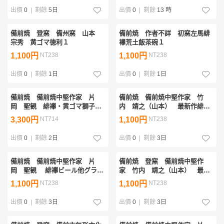
出價
0
|
剩餘
5日
出價
0
|
剩餘
13 時
備前焼 登窯 備州窯 山本
備前焼 作者不詳 初窯左馬緋
宗秀 黄ゴマ徳利１
襷荒土飯茶碗１
1,100円
NT238
1,100円
NT238
出價
0
|
剩餘
1日
出價
0
|
剩餘
1日
備前焼 備前焼中堅作家 片
備前焼 備前焼中堅作家 竹
岡 聖観 緋襷・黄ゴマ獅子置
内 靖之（山本） 最新作緋
物一対１
襷・黄ゴマ湯冷２
3,300円
NT714
1,100円
NT238
出價
0
|
剩餘
2日
出價
0
|
剩餘
3日
備前焼 備前焼中堅作家 片
備前焼 登窯 備前焼中堅作
岡 聖観 緋襷ビール他グラス
家 竹内 靖之（山本） 最新
１
作黄ゴマ手付きカップ２
1,100円
NT238
1,100円
NT238
出價
0
|
剩餘
3日
出價
0
|
剩餘
3日