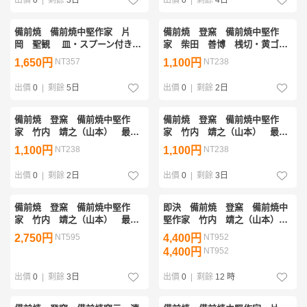
備前焼 備前焼中堅作家 片
備前焼 登窯 備前焼中堅作
岡 聖観 皿・スプーン付き緋
家 柴田 善博 桟切・黄ゴマ
襷コーヒーカップ１
花入1
1,650円
NT357
1,100円
NT238
出價
0
|
剩餘
5日
出價
0
|
剩餘
2日
備前焼 登窯 備前焼中堅作
備前焼 登窯 備前焼中堅作
家 竹内 靖之（山本） 最新
家 竹内 靖之（山本） 最新
作黒ゴマ湯呑１
作黄ゴマビール他グラス２
1,100円
NT238
1,100円
NT238
出價
0
|
剩餘
2日
出價
0
|
剩餘
3日
備前焼 登窯 備前焼中堅作
即決 備前焼 登窯 備前焼中
家 竹内 靖之（山本） 最新
堅作家 竹内 靖之（山本）
作金彩・窯変龍付き線香立・香
最新作金彩・黄ゴマ宝瓶４
2,750円
NT595
4,400円
NT952
炉１
4,400円
NT952
出價
0
|
剩餘
3日
出價
0
|
剩餘
12 時