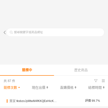
搜尋關鍵字或商品網址
競標中
歷史商品
共 87 件
競標次數
現在出價
直購價格
結標時間
賣家
評價 99.7%
tksbzoJyMtwM4fKKQEeHicKC6LND