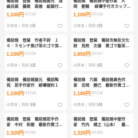
備前焼 登窯 備前焼窯元 清
備前焼 備前焼中堅作家 片
麻呂窯 藤尾 高徳 紙箱付き
岡 聖観 緋襷手付きカップ・
黄ゴマ蕪箸置き５個組１
ビアジョッキ１
1,100円
NT238
1,100円
NT238
出價
0
|
剩餘
1日
出價
0
|
剩餘
2日
備前焼 登窯 作者不詳 １
備前焼 登窯 備前市無形文化
６．５センチ焦げ茶のゴマ深皿
財 見附 文雄 黄ゴマ飯茶碗
１
１
1,100円
NT238
1,650円
NT357
出價
0
|
剩餘
2日
出價
0
|
剩餘
3日
備前焼 備前焼窯元 備前陶
備前焼 穴窯 備前焼異色作
苑 若手作家作 緋襷徳利１
家 吉岡 勝巳 最新作黄ゴマ
面取り・鎬フリーカップ１
1,100円
NT238
1,100円
NT238
出價
0
|
剩餘
3日
出價
0
|
剩餘
5日
備前焼 登窯 備前焼若手作
備前焼 登窯 備前焼中堅作
家 中村 和樹 最新作黄ゴマ
家 竹内 靖之（山本） 最新
フリーカップ１
作黄ゴマコーヒードリッパー２
1,320円
NT285
1,320円
NT285