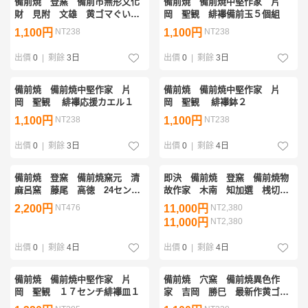
備前焼 登窯 備前市無形文化
備前焼 備前焼中堅作家 片
財 見附 文雄 黄ゴマぐい呑
岡 聖観 緋襷備前玉５個組
１
1,100円
NT238
1,100円
NT238
出價
0
|
剩餘
3日
出價
0
|
剩餘
3日
備前焼 備前焼中堅作家 片
備前焼 備前焼中堅作家 片
岡 聖観 緋襷応援カエル１
岡 聖観 緋襷鉢２
1,100円
NT238
1,100円
NT238
出價
0
|
剩餘
3日
出價
0
|
剩餘
4日
備前焼 登窯 備前焼窯元 清
即決 備前焼 登窯 備前焼物
麻呂窯 藤尾 高徳 24センチ
故作家 木南 知加選 桟切・
黄ゴマ観音様１
黄ゴマ三重塔香炉
2,200円
NT476
11,000円
NT2,380
11,000円
NT2,380
出價
0
|
剩餘
4日
出價
0
|
剩餘
4日
備前焼 備前焼中堅作家 片
備前焼 穴窯 備前焼異色作
岡 聖観 １７センチ緋襷皿１
家 吉岡 勝巳 最新作黄ゴマ
面取り・鎬ぐい呑１