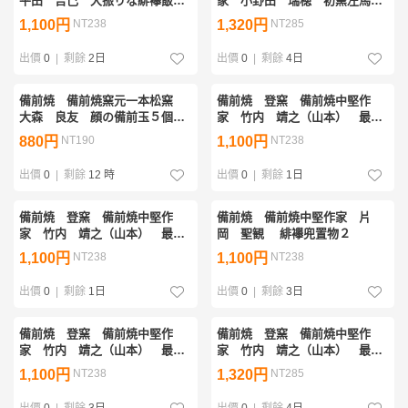
平田 吉己 大振りな緋襷飯茶
家 小野田 瑞穂 初窯左馬金
碗１
彩・緋襷飯茶碗１
1,100円
NT238
1,320円
NT285
出價
0
|
剩餘
2日
出價
0
|
剩餘
4日
備前焼 備前焼窯元一本松窯
備前焼 登窯 備前焼中堅作
大森 良友 顔の備前玉５個組
家 竹内 靖之（山本） 最新
１
作今年の干支黄ゴマ馬置物２
880円
NT190
1,100円
NT238
出價
0
|
剩餘
12 時
出價
0
|
剩餘
1日
備前焼 登窯 備前焼中堅作
備前焼 備前焼中堅作家 片
家 竹内 靖之（山本） 最新
岡 聖観 緋襷兜置物２
作緋襷・黄ゴマ湯呑２
1,100円
NT238
1,100円
NT238
出價
0
|
剩餘
1日
出價
0
|
剩餘
3日
備前焼 登窯 備前焼中堅作
備前焼 登窯 備前焼中堅作
家 竹内 靖之（山本） 最新
家 竹内 靖之（山本） 最新
作金彩・窯変ぐい呑３
作１７センチ黄ゴマ深皿１
1,100円
NT238
1,320円
NT285
出價
0
|
剩餘
3日
出價
0
|
剩餘
4日