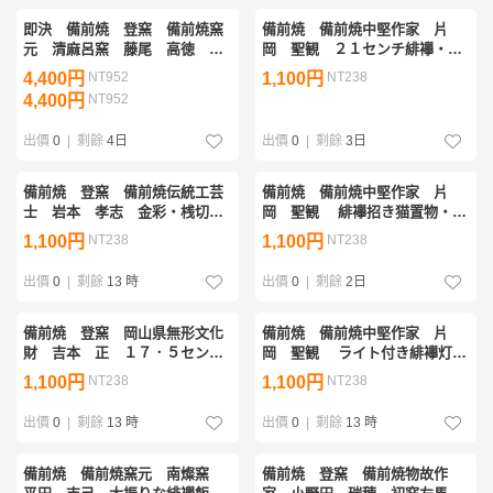
即決 備前焼 登窯 備前焼窯
備前焼 備前焼中堅作家 片
元 清麻呂窯 藤尾 高徳 桟
岡 聖観 ２１センチ緋襷・黄
切・黄ゴマ金魚置物１
ゴマ叩き楕円皿１
4,400円
NT952
1,100円
NT238
4,400円
NT952
出價
0
|
剩餘
4日
出價
0
|
剩餘
3日
備前焼 登窯 備前焼伝統工芸
備前焼 備前焼中堅作家 片
士 岩本 孝志 金彩・桟切・
岡 聖観 緋襷招き猫置物・ペ
黄ゴマ湯呑１
ン立て・花入１
1,100円
NT238
1,100円
NT238
出價
0
|
剩餘
13 時
出價
0
|
剩餘
2日
備前焼 登窯 岡山県無形文化
備前焼 備前焼中堅作家 片
財 吉本 正 １７．５センチ
岡 聖観 ライト付き緋襷灯り
緋襷葉皿１
１
1,100円
NT238
1,100円
NT238
出價
0
|
剩餘
13 時
出價
0
|
剩餘
13 時
備前焼 備前焼窯元 南燦窯
備前焼 登窯 備前焼物故作