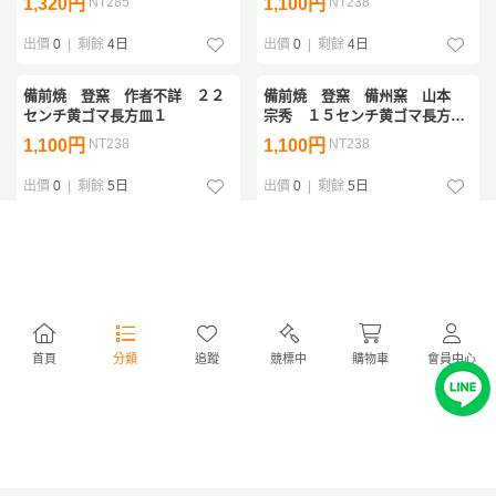
1,320円
NT285
1,100円
NT238
出價
0
|
剩餘
4日
出價
0
|
剩餘
4日
備前焼 登窯 作者不詳 ２２
備前焼 登窯 備州窯 山本
センチ黄ゴマ長方皿１
宗秀 １５センチ黄ゴマ長方皿
１
1,100円
NT238
1,100円
NT238
出價
0
|
剩餘
5日
出價
0
|
剩餘
5日
備前焼 備前焼中堅作家 片
備前焼 登窯 備前焼中堅作
岡 聖観 緋襷手付きカップ・
家 片岡 聖観 皿・スプーン
ビアジョッキ２
付き黄ゴマコーヒーカップ２
1,100円
NT238
1,650円
NT357
出價
0
|
剩餘
5日
出價
0
|
剩餘
12 時
首頁
分類
追蹤
競標中
購物車
會員中心
備前焼 登窯 備前焼中堅作
備前焼 登窯 備前焼中堅作
家 片岡 聖観 緋襷・黄ゴマ
家 竹内 靖之（山本） 最新
緋手付きカップ・ビアジョッキ
作緋襷・黄ゴマ蟹飾り竹節手付
1,320円
NT285
1,650円
NT357
３
き酒注１
出價
0
|
剩餘
1日
出價
0
|
剩餘
1日