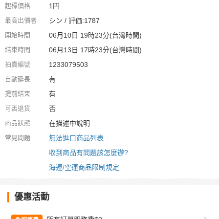
起標價格
1円
最高出價者
シン / 評価:1787
開始時間
06月10日 19時23分(台灣時間)
結束時間
06月13日 17時23分(台灣時間)
拍賣編號
1233079503
自動延長
有
提前結束
有
可否退貨
否
商品狀態
在描述中說明
常見問題
無法進口商品列表
收到商品有問題該怎麼辦?
海運/空運商品限制規定
優惠活動