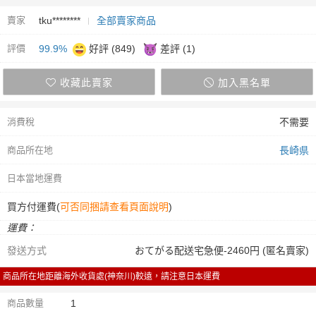
賣家
tku********
全部賣家商品
評價
99.9%
好評 (849)
差評 (1)
收藏此賣家
加入黑名單
消費稅
不需要
商品所在地
長崎県
日本當地運費
買方付運費(
可否同捆請查看頁面說明
)
運費：
發送方式
おてがる配送宅急便-2460円 (匿名賣家)
商品所在地距離海外收貨處(神奈川)較遠，請注意日本運費
商品數量
1