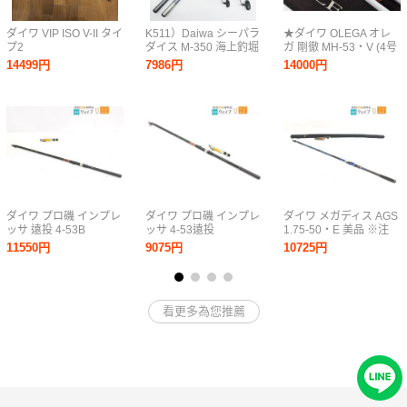
ダイワ VIP ISO V-II タイ
K511）Daiwa シーパラ
★ダイワ OLEGA オレ
プ2
ダイス M-350 海上釣堀
ガ 剛徹 MH-53・V (4号
HS シーパラダイス磯
相当)★DAIWA
14499円
7986円
14000円
4-360 ダイワ REVROS
3000 Cy.3500 リール付
磯竿 2本セット!
ダイワ プロ磯 インプレ
ダイワ プロ磯 インプレ
ダイワ メガディス AGS
ッサ 遠投 4-53B
ッサ 4-53遠投
1.75-50・E 美品 ※注
11550円
9075円
10725円
看更多為您推薦