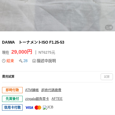
1 / 8
DAIWA トーナメントISO F1.25-53
29,000円
現在
NT6275元
結束
28
描述中說明
費用試算
試算
即時付款
ATM轉帳
超商代碼繳費
先買後付
zingala銀角零卡
AFTEE
信用卡付款