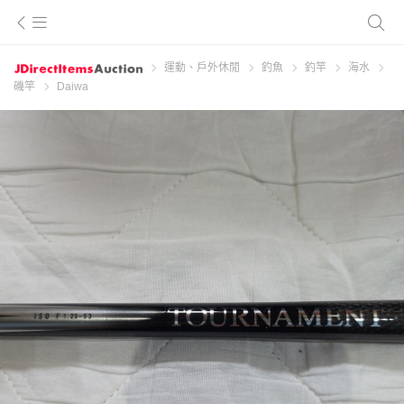
運動、戶外休閒
釣魚
釣竿
海水
磯竿
Daiwa