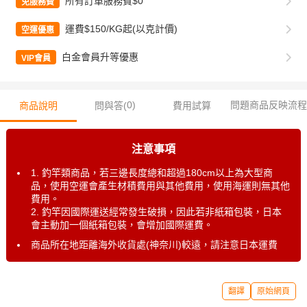
所有訂單服務費$0
免服務費
運費$150/KG起(以克計價)
空運優惠
白金會員升等優惠
VIP會員
0
)
問題商品反映流程
商品說明
問與答(
費用試算
注意事項
1. 釣竿類商品，若三邊長度總和超過180cm以上為大型商
品，使用空運會產生材積費用與其他費用，使用海運則無其他
費用。
2. 釣竿因國際運送經常發生破損，因此若非紙箱包裝，日本
會主動加一個紙箱包裝，會增加國際運費。
商品所在地距離海外收貨處(神奈川)較遠，請注意日本運費
翻譯
原始網頁