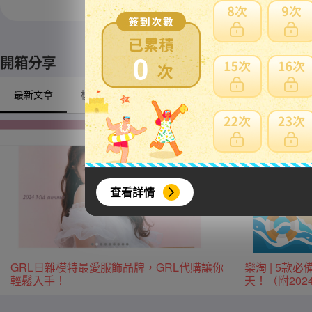
※ 限定自取商品不適
0
開箱分享
最新文章
模型/動漫周邊
戶外/露營
興趣/古董收藏
查看詳情
GRL日雜模特最愛服飾品牌，GRL代購讓你
樂淘 | 5
輕鬆入手！
天！（附20