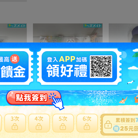
05 【現状】歌い手 Ado グッズ ファッショナブルイヤリング 2ndライブ カムパネルラ 他
08 【現状】 ちいかわ グッズ ぬくぬくの装いマスコット ぴーぽぽぬいぐるみ 季節だもんマスコット うさぎ ハチワレ 他
4900円
NT1060
8100円
N
之訂單及
日本寄日本
之訂單，無法參加免服務費及國際運費優惠。
材積商品或符合大型商品限制，仍會產生材積費用。