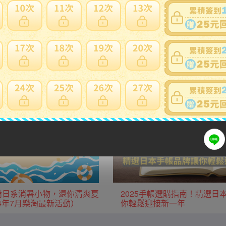
用日本當地運費優惠。
生活用品/家電
廚房用品/鍋具
服飾
運動用品
款必備日系消暑小物，還你清爽夏
2025手帳選購指南！精選日
24年7月樂淘最新活動）
你輕鬆迎接新一年