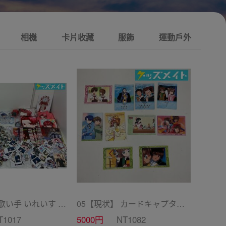
相機
卡片收藏
服飾
運動戶外
10 【現状】 歌い手 いれいす グッズ まとめ売り ぬいぐるみ バッジ・キーホルダー 紙類 他
05【現状】 カードキャプターさくら CC グッズ まとめ売り カードダス マスターズ 初版 木之本桜 少狼 他
T1017
5000円
NT1082