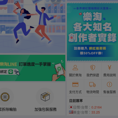
關於樂淘
我們保證
費用說明
支付方式
物流時間
售後服務
目前匯率
日幣/台幣：
0.2164
框拆除輪胎
加強包裝服務
美金/台幣：
33.25