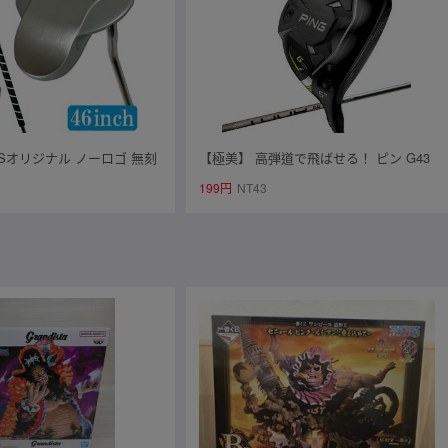
ASオリジナル ノーロゴ 無刻
【極美】 高弾道で飛ばせる！ ピン G43
ー（46インチ）2ボール型★
0 MAX 5W 18° PING TOUR 2.0 CHROM
199円
NT43
E 65/S ※日本仕様 ￥60,500