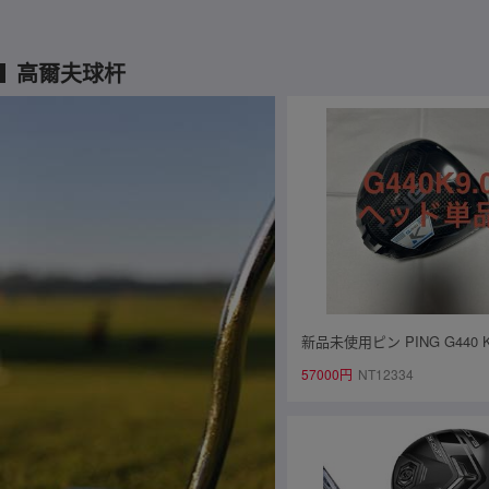
高爾夫球杆
新品未使用ピン PING G440 K
イバーヘッド 1Wヘッド単品
57000円
NT12334