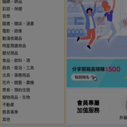
鐘錶、飾品
彩妝、保健
音樂
圖書、雜誌、漫畫
電影、錄像
動漫收藏品
明星周邊商品
嬰兒用品
食品、飲料、酒
廚具、衛浴、工具
文具、事務用品
花卉、園藝、農機
票劵、預約住宿
寵物用品、生物
會員專屬
不動產
加值服務
慈善事業
外
其他