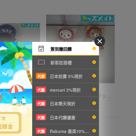
簽到賺回饋
新客註冊禮
日本拍賣 5%現折
代標
mercari 3%現折
代購
05 【現状】 歌い手 Ado auスマートパスプレミアム コレボレーション コレクション ぬいぐるみ FREEDOM
08【現状】リラックマ グッズ あつめてぬいぐるみ まとめ売り いちご 赤ずきん /リラックマ
日本樂天現折
代購
T1752
4200円
NT908
日本代購優惠
代購
Rakuma 最高10%現折
代購