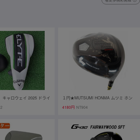
 キャロウェイ 2025 ドライ
１円★MUTSUMI HONMA ムツミ ホン
X 10.5 VENTUS GREEN 5
マ 鳳凰 -NEW MH488MAX- 高反発 チ
12
4180円
NT904
WAY ■SR■
タンドライバー ブラックIP 10.5度 (SR)
★