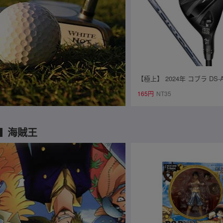
【極上】 2024年 コブラ DS-A
ーティリティ 4H 21° LIN-Q for 
165円
NT35
￥46,200
海賊王