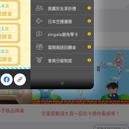
推薦好友享好禮
日本空運優惠
zingala銀角零卡
汽機車用品
音樂/藝術收藏
寫開箱送回饋金
會員分級制度
本手帳品牌讓
兒童節動漫大賞～這些卡通你看過嗎？
看更多精彩開箱