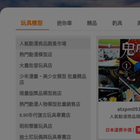
玩具模型
迷你車
精品
釣具
人氣動漫商品跳蚤市場
熱門動漫模型店
大量批發玩具店
少年漫畫・美少女模型 批量精品
店
限量版獎品模型商店
熱門動漫人物模型批量銷售店
8.90年代復古玩具專賣店
昭和懷舊玩具店
迪士尼玩偶與玩具專賣店