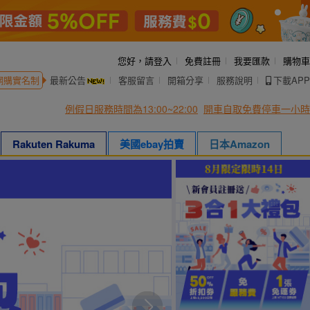
您好，
請登入
免費註冊
我要匯款
購物車
網購實名制
最新公告
客服留言
開箱分享
服務說明
下載APP
例假日服務時間為13:00~22:00
開車自取免費停車一小時
Rakuten Rakuma
美國ebay拍賣
日本Amazon