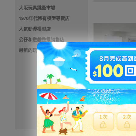
大阪玩具跳蚤市場
1970年代稀有模型專賣店
人氣動漫模型店
公仔和遊戲整批销售店
最新的玩具店
1200円
NT259
※ 超過
48小時
外付款
※ 優惠賣家商品有含