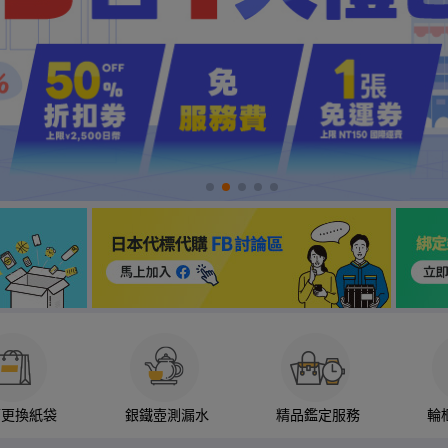
箱更換紙袋
銀鐵壺測漏水
精品鑑定服務
輪