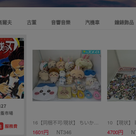
高爾夫
古董
音響音樂
汽機車
鐘錶飾品
16【同梱不可/現状】 ちいかわ グッズ まとめ売り BIGボストンバッグ、ぬいぐるみ 他 / ちいかわ
1601円
NT346
4700円
N