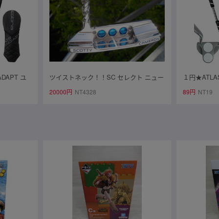
DAPT ユ
ツイストネック！！SC セレクト ニュー
１円★ATL
cobra (S)
ポート 2 ☆ ミラーフィニッシュ！正規
印 長尺パタ
20000円
NT4328
89円
NT19
品です！