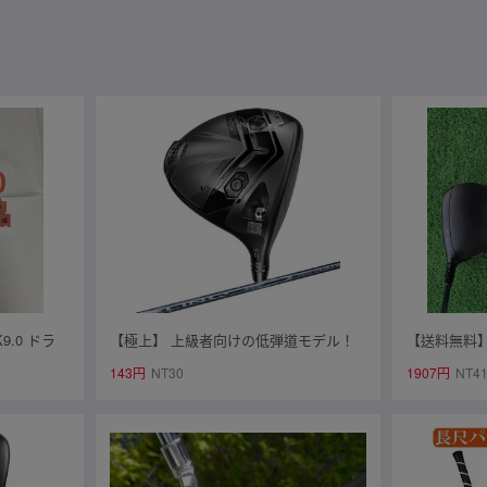
9.0 ドラ
【極上】 上級者向けの低弾道モデル！
【送料無料】
2025 Cobra DS-ADAPT LS Driver 9° LIN
バー ELYTE 
143円
NT30
1907円
NT4
-Q for cobra (S) ※日本仕様
for CALLA