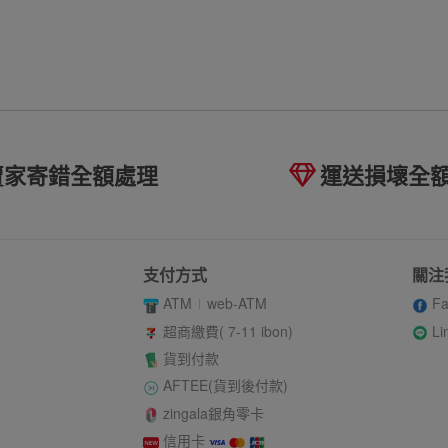
賣家寄錯全額處理
運送損壞全
支付方式
關注
ATM
web-ATM
Fa
Li
超商繳費( 7-11 ibon)
貨到付款
AFTEE(貨到後付款)
zingala銀角零卡
信用卡