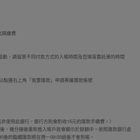
代碼繳費
銷活動，請留意不同付款方式的入帳時間及您填寫委託單的時間
可以點選右上角「我要匯款」申請專屬匯款帳號
非使用此銀行，銀行方則會酌收15元的匯款手續費。）
完成後，幾分鐘後重新進入帳戶就會顯示於餘額中。依照匯款銀行處
30後的臨櫃匯款將在周一09:00過後才會到帳。