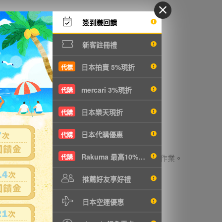
簽到賺回饋
新客註冊禮
未完成系統將自動取消繳款單，請重新申請。
日本拍賣 5%現折
代標
8元，超過請成立多筆訂單。
mercari 3%現折
代購
日本樂天現折
代購
日本代購優惠
代購
 )
Rakuma 最高10%現折
時間不同，約需15個工作日(不含假日)，進行取消作業。
代購
推薦好友享好禮
日本空運優惠