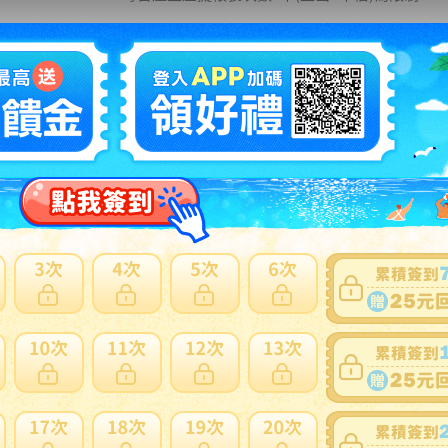
超商代碼繳費
使用超商代碼繳費每筆均收手續費 22元。
繳費單成立後，請在隔天晚間12點前完成款費，
每筆繳款上限為2萬元整，最高輸入金額為1997
超商代碼繳費
信用卡付款
僅限於第一次付款使用。
限使用國內銀行發行之信用卡( Visa、Master、JCB
若取消訂單 或 無法交易之訂單，因每間銀行作業
信用卡付款
先買後付