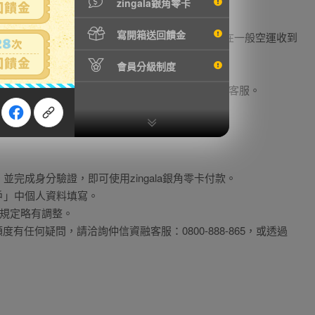
zingala銀角零卡
寫開箱送回饋金
的支付方式，因為付款期限長達14~45天，所以可在一般空運收到
會員分級制度
帳號相同的手機號碼作為個人識別。
，實際額度以授權為主，額度相關疑問請洽AFTEE客服。
，並完成身分驗證，即可使用zingala銀角零卡付款。
帳戶」中個人資料填寫。
)規定略有調整。
任何疑問，請洽詢仲信資融客服：0800-888-865，或透過