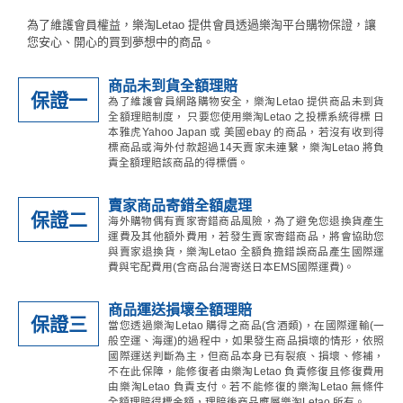
為了維護會員權益，樂淘Letao 提供會員透過樂淘平台購物保證，讓
您安心、開心的買到夢想中的商品。
商品未到貨全額理賠
保證一
為了維護會員網路購物安全，樂淘Letao 提供商品未到貨
全額理賠制度， 只要您使用樂淘Letao 之投標系統得標 日
本雅虎Yahoo Japan 或 美國ebay 的商品，若沒有收到得
標商品或海外付款超過14天賣家未連繫，樂淘Letao 將負
責全額理賠該商品的得標價。
賣家商品寄錯全額處理
保證二
海外購物偶有賣家寄錯商品風險，為了避免您退換貨產生
運費及其他額外費用，若發生賣家寄錯商品，將會協助您
與賣家退換貨，樂淘Letao 全額負擔錯誤商品產生國際運
費與宅配費用(含商品台灣寄送日本EMS國際運費)。
商品運送損壞全額理賠
保證三
當您透過樂淘Letao 購得之商品(含酒類)，在國際運輸(一
般空運、海運)的過程中，如果發生商品損壞的情形，依照
國際運送判斷為主，但商品本身已有裂痕、損壞、修補，
不在此保障，能修復者由樂淘Letao 負責修復且修復費用
由樂淘Letao 負責支付。若不能修復的樂淘Letao 無條件
全額理賠得標金額，理賠後商品應屬樂淘Letao 所有。