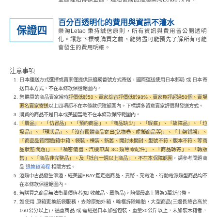
百分百透明化的費用與資訊不灌水
保證四
樂淘Letao 秉持誠信原則，所有資訊與費用皆公開透明
化。讓您下標或購買之前，能夠盡可能預先了解所有可能
會發生的費用明細。
注意事項
日本運送方式選擇或賣家僅提供無追蹤番號方式寄送，國際運送使用日本郵局 或 日本寄
送日本方式，不在本條款保證範圍內。
您購買的商品賣家當時
評價低於50、賣家綜合評價低於98%、賣家負評超過50個、賣場
匿名賣家寄送
以上四項都不在本條款保障範圍內。下標請多留意賣家評價與發送方式。
購買的商品不是日本或美國當地不在本條款保障範圍內。
「贗品」，「仿冒品」，「預約商品」，「商品缺少」、「瑕疵」、「故障品」、「垃
圾品」、「現狀品」、「沒有實體商品寄出(兌換卷、虛擬商品等)」、「上架錯誤」、
「商品品質問題(箱中箱、袋裝、裸裝、新舊、開封未開封、型號不符、版本不符、等商
品狀態問題)」、「精密儀器、汽機車與 3C 類等零配件」、「商品轉寄」、「轉販
售」、「商品非完整品」、及「抵台一週以上商品」，不在本保障範圍
，請參考問題商
品
退換貨流程
相關方式。
酒類中古品發生滲酒、經美國EBAY鑑定過商品、貨幣、充電池、行動電源類型商品均不
在本條款保證範圍內。
若購買之商品無法衡量價值者(如 收藏品、藝術品)，賠償最高上限為3萬新台幣。
如使用 原箱更換紙袋服務，去除原始外箱，輪框拆除輪胎，大型商品(三邊長總合高於
160公分以上)，過重商品 或 需經過日本加強包裝、重量30公斤以上，未加裝木箱者，