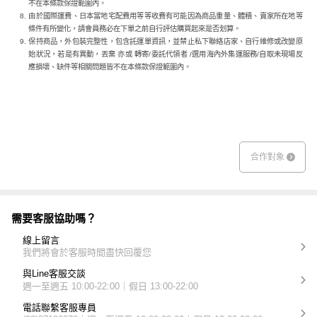
不在本條款保證範圍內。
由於國際運費、日本當地宅配費用等等收費有可能因為商品重量、體積、賣家所在地等
條件有所變化，請會員務必在下單之前自行評估購買起來是否划算。
保持商品，外包裝完整性，包含託運單資訊，並禁止私下聯絡店家、自行維修或改變原
始狀況，若是有異動，丟棄 亦或 轉寄/委託代領者 /選用海內外集運服務/自取未現場反
應損壞、缺件等相關問題皆不在本條款保證範圍內。
合作對象
需要客服協助嗎？
線上留言
我們將會於客服時間盡快回覆您
與Line客服交談
週一至週五 10:00-22:00｜假日 13:00-22:00
電話聯繫客服專員