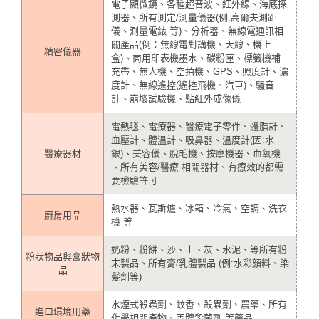
電子顯微鏡、各種超音波、紅外線、海底探
測器、所有測定/測量儀器(例:高爾夫測距
儀、測量電錶 等)、分析器、無線電通訊相
關產品(例：無線電對講機、天線、機上
精密儀器
盒)、商用印表機墨水、碳粉匣、標籤機補
充帶、無人機、空拍機、GPS、照度計、濃
度計、無線遙控(遙控飛機、汽車)、騒音
計、崩壞試驗機、點紅外成像儀
電熱毯、電療器、醫療電子零件、體脂計、
血壓計、體溫計、吸鼻器、溫度計(因:水
醫療器材
銀)、美容儀、脫毛機、按摩機器、血氧機
、所有美容/醫療 相關器材、有療效的都需
要檢驗許可
熱水器、瓦斯爐、冰箱、冷氣、空調、洗衣
廚房用品
機 等
奶粉、粉餅、沙、土、灰、水泥、等所有粉
粉狀物品與膏狀物
末製品、所有膏/乳體製品 (例:水彩顏料、染
品
髪劑等)
水煙式殺蟲劑、蚊香、殺蟲劑、農藥、所有
進口環境用藥
化學相關產物、固體殺菌劑 等藥品