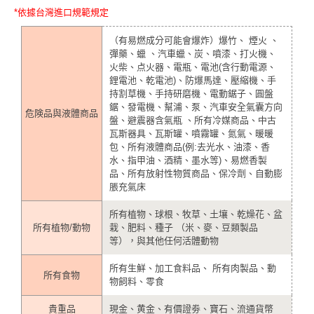
*依據台灣進口規範規定
（有易燃成分可能會爆炸）爆竹、 煙火 、
彈藥、蠟 、汽車蠟、炭、噴漆、打火機、
火柴、点火器、電瓶、電池(含行動電源、
鋰電池、乾電池)、防爆馬達、壓縮機、手
持割草機、手持研磨機、電動鋸子、圓盤
鋸、發電機、幫浦、泵、汽車安全氣囊方向
危険品與液體商品
盤、避震器含氣瓶 、所有冷媒商品、中古
瓦斯器具、瓦斯罐、噴霧罐、氮氣、暖暖
包、所有液體商品(例:去光水、油漆、香
水、指甲油、酒精、墨水等)、易燃香製
品、所有放射性物質商品、保冷劑、自動膨
脹充氣床
所有植物、球根、牧草、土壤、乾燥花、盆
所有植物/動物
栽、肥料、種子 （米、麥、豆類製品
等），與其他任何活體動物
所有生鮮、加工食料品、 所有肉製品、動
所有食物
物飼料、零食
貴重品
現金、黄金、有價證劵、寶石、流通貨幣