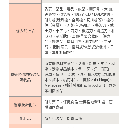
香菸、藥品、毒品、麻藥、興奮劑、大 麻
等藥物、偽名牌、盜版的CD / DVD/軟體、
所有槍(玩具槍、空氣槍、瓦斯槍等)、槍零
件（金屬）、刀剣(例:指揮刀、藍波刀、武
輸入禁止品
士刀、十字弓、刀刃、模造刀、鑄造刀、相
似刀、劍形狀)、國寶/重要文化財、偽造
品、變造品、機具引擎、利刃物品、電子
菸、 賭博玩具、投幣式/電動式遊戲機、子
彈、軍用相關物品
所有動物材質製品、活體、毛皮、皮草、羽
毛、動物昆蟲標本、骨 、牙、角、琥珀、
華盛頓條約条約牴
珊瑚、龜甲、 沉香 、所有檀木類(包含玫瑰
觸物品
木、紅木、桃花木)、古夷蘇木(bubinga)、
Meliaceae、棒锤树属(Pachypodium)、貝殼
等相關製品
所有藥品、保健食品 需要當地衛生署主管
醫藥及維他命
機關同意書
化粧品
所有化妝品、保養品 等