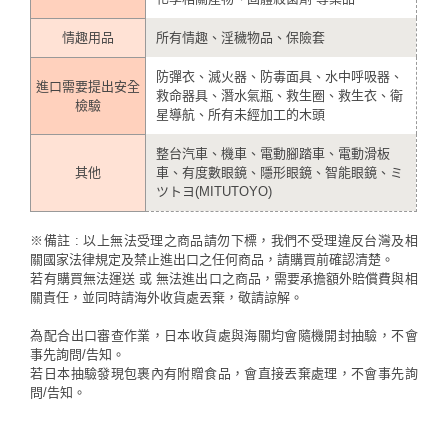
情趣用品
所有情趣、淫穢物品、保險套
防彈衣、滅火器、防毒面具、水中呼吸器、
進口需要提出安全
救命器具、潛水氣瓶、救生圈、救生衣、衛
檢驗
星導航、所有未經加工的木頭
整台汽車、機車、電動腳踏車、電動滑板
其他
車、有度數眼鏡、隱形眼鏡、智能眼鏡、ミ
ツトヨ(MITUTOYO)
※備註 : 以上無法受理之商品請勿下標，我們不受理違反台灣及相
關國家法律規定及禁止進出口之任何商品，請購買前確認清楚。
若有購買無法運送 或 無法進出口之商品，需要承擔額外賠償費與相
關責任，並同時請海外收貨處丟棄，敬請諒解。
為配合出口審查作業，日本收貨處與海關均會隨機開封抽驗，不會
事先詢問/告知。
若日本抽驗發現包裹內有附贈食品，會直接丟棄處理，不會事先詢
問/告知。