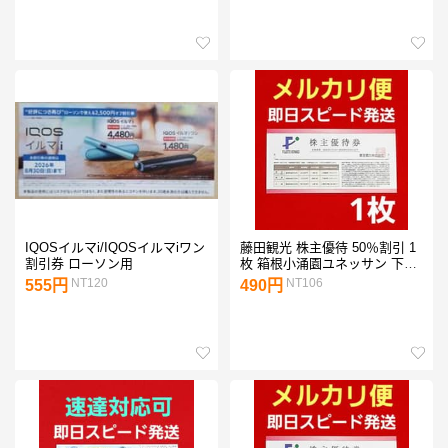
IQOSイルマi/IQOSイルマiワン
藤田観光 株主優待 50％割引 1
割引券 ローソン用
枚 箱根小涌園ユネッサン 下田
海中水族館 K①
NT120
NT106
555円
490円