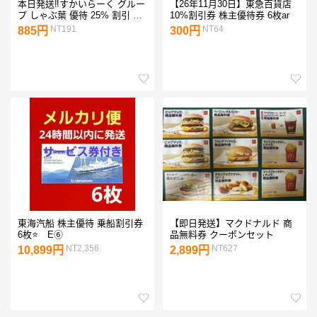
本日発送‼️すかいらーく グルー
【26年11月30日】東急百貨店
プ しゃぶ葉 優待 25% 割引 8
10%割引券 株主優待券 6枚ar
月 1枚
NT191
NT64
885円
300円
東海汽船 株主優待 乗船割引券
【即日発送】マクドナルド 商
6枚⭐ E⑥
品無料券 クーポンセット
NT2,358
NT627
10,899円
2,899円