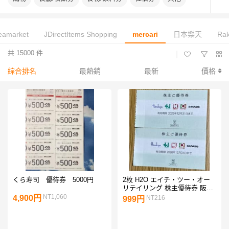
leamarket
JDirectItems Shopping
mercari
日本樂天
Ra
共 15000 件
|
綜合排名
最熱銷
最新
價格
くら寿司 優待券 5000円
2枚 H2O エイチ・ツー・オー
リテイリング 株主優待券 阪急
百貨店 阪神百貨店
NT1,060
4,900円
NT216
999円