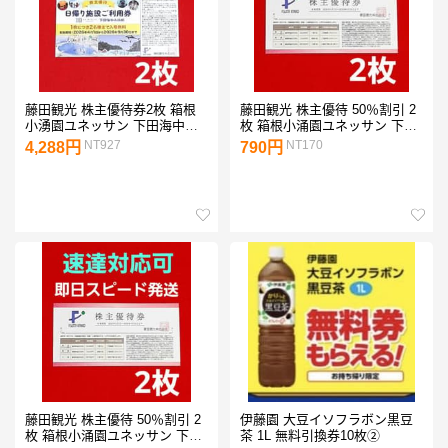
藤田観光 株主優待券2枚 箱根
藤田観光 株主優待 50％割引 2
小湧園ユネッサン 下田海中水
枚 箱根小涌園ユネッサン 下田
族館 F②
海中水族館 Z②
NT927
NT170
4,288円
790円
藤田観光 株主優待 50％割引 2
伊藤園 大豆イソフラボン黒豆
枚 箱根小涌園ユネッサン 下田
茶 1L 無料引換券10枚②