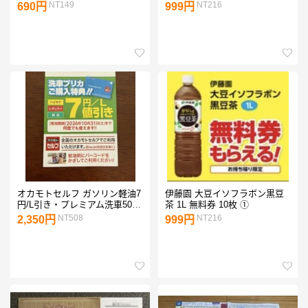
海中水族館 M②
NT149
NT216
690円
999円
オカモトセルフ ガソリン軽油7
伊藤園 大豆イソフラボン黒豆
円/L引き・プレミアム洗車500
茶 1L 無料券 10枚 ①
円値引き券
NT508
NT216
2,350円
999円