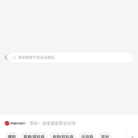
搜尋關鍵字或商品網址
> 票券
> 股東優惠票/折扣券
購物
餐廳/餐飲券
食物/飲料券
住宿券
其他