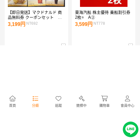
【即日発送】マクドナルド 商
東海汽船 株主優待 乗船割引券
品無料券 クーポンセット
2枚⭐ A②
《12枚》
NT692
NT778
3,199円
3,599円
首頁
分類
追蹤
競標中
購物車
會員中心
伊東園ホテルズ 共通ご優待券
東海汽船 株主優待 乗船割引券
1泊2食付宿泊プラン 1000円引
4枚⭐ J④
NT119
NT1,579
550円
7,299円