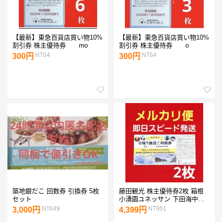
【最新】東急百貨店買い物10%
【最新】東急百貨店買い物10%
割引券 株主優待券 mo
割引券 株主優待券 o
NT64
NT64
300円
300円
築地銀だこ 回数券 引換券 5枚
藤田観光 株主優待券2枚 箱根
セット
小湧園ユネッサン 下田海中水
族館 S②
NT649
NT951
3,000円
4,399円