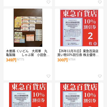
木曽路 くいどん 大将軍 丸
【26年11月31日】東急百貨店
亀製麺 しゃぶ葉 小田急
買い物10%割引券 株主優待券2
割引クーポンセット
枚o
NT75
NT64
349円
300円