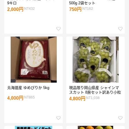
9キロ
500g 2袋セット
NT432
NT162
2,000円
750円
北海道産 ゆめぴりか 5kg
現品限り岡山県産 シャインマ
スカット 8房セット訳あり小粒
NT865
4,000円
NT1,038
4,800円