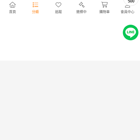
500
首頁
分類
追蹤
競標中
購物車
會員中心
採れたてブルーベリー 1kg 無
木場製麺所 小豆島特産高級手
農薬
延麺 うどん
NT476
NT168
2,200円
780円
沖縄県産 キーツマンゴー
茨城県産 幸水 梨 2S〜
M、不揃い 24玉入り 訳あり
(日焼け、黒星) 5キロ
NT1,190
5,500円
NT779
3,600円