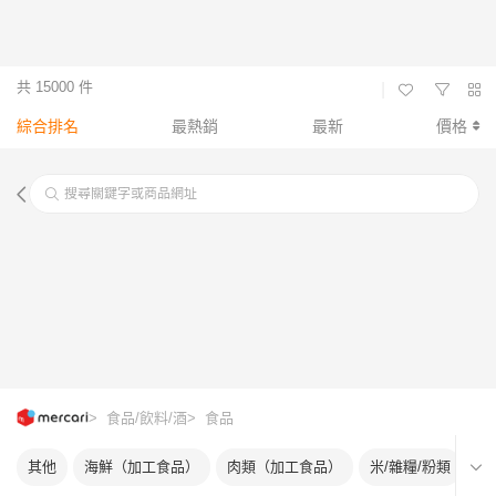
共 15000 件
|
綜合排名
最熱銷
最新
價格
搜尋關鍵字或商品網址
> 食品/飲料/酒
> 食品
其他
海鮮（加工食品）
肉類（加工食品）
米/雜糧/粉類
蔬