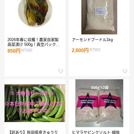
2026年春に収穫！農家自家製
アーモンドプードル1kg
高菜漬け 500g！真空パックで
お届けします！
NT562
2,600円
NT183
850円
【訳あり】秋田県産きゅうり
ヒマラヤピンクソルト 細塩