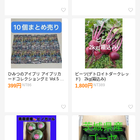
ひみつのアイプリ アイプリカ
ビーツ(デトロイトダークレッ
ードコレクショングミ Vol.5 10
ド) 2kg(箱込み)
個
NT86
NT389
399円
1,800円