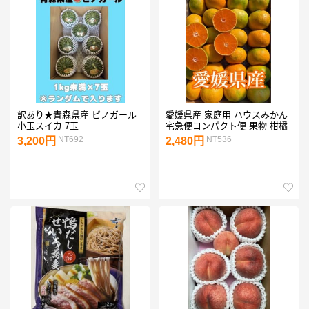
訳あり★青森県産 ピノガール
愛媛県産 家庭用 ハウスみかん
小玉スイカ 7玉
宅急便コンパクト便 果物 柑橘
NT692
NT536
3,200円
2,480円