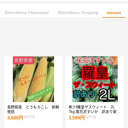
JDirectItems Fleamarket
JDirectItems Shopping
mercari
長野県産 とうもろこし 新鮮
希少❗️羅皇ザスウィート 2L
発送
7kg 尾花沢すいか 訳あり家庭
用自宅用 羅王
NT774
NT778
3,580円
3,599円