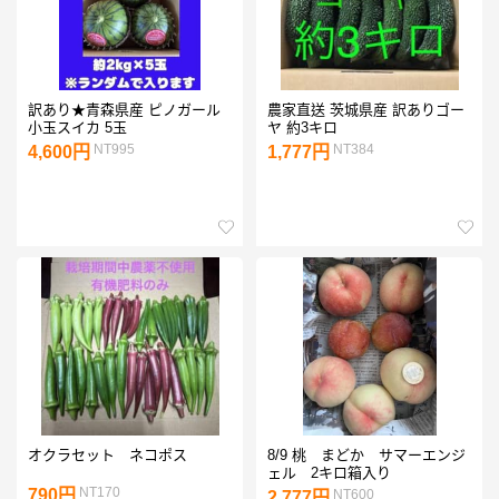
訳あり★青森県産 ピノガール
農家直送 茨城県産 訳ありゴー
小玉スイカ 5玉
ヤ 約3キロ
NT995
NT384
4,600円
1,777円
オクラセット ネコポス
8/9 桃 まどか サマーエンジ
ェル 2キロ箱入り
NT170
790円
NT600
2,777円