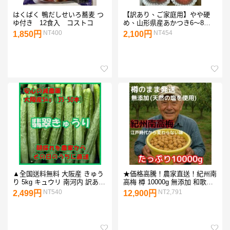
はくばく 鴨だしせいろ蕎麦 つ
【訳あり、ご家庭用】やや硬
ゆ付き 12食入 コストコ
め、山形県産あかつき6〜8
玉 桃
NT400
NT454
1,850円
2,100円
▲全国送料無料 大阪産 きゅう
★価格高騰！農家直送！紀州南
り 5kg キュウリ 南河内 訳あり
高梅 樽 10000g 無添加 和歌山
おいしい
紀州 白梅
NT540
NT2,791
2,499円
12,900円