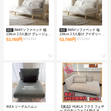
3WAYソファベッド 幅
3WAYソファベッド 幅
商店
商店
134cm 2.5人掛け グレージュ
134cm 2.5人掛け アイボリー
縦型 ソファベッド 組立品
(ブークレ) 縦型 ソファベッド
NT11,633
NT11,633
53,760円
53,760円
組立品
IKEA ソーデルハムン
【美品】HUKLA フクラ フェザ
ー カウチソファ 2人掛け 片肘