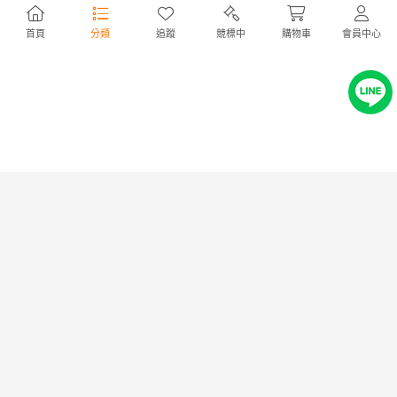
Yogibo Mini ヨギボー ミニ ビ
シギヤマ ロクサー ソファ
ーズクッション ライムグリー
ニトリ
首頁
分類
追蹤
競標中
購物車
會員中心
ン
NT2,705
NT6,708
12,500円
31,000円
ソファベッド 組立て簡単
Proceed プロシード 未使用品
2WAY使用 来客対応 2人 背も
レッド合成皮革ソファ 2人掛け
たれ6段階 ブルー
用②
NT4,544
NT4,328
21,000円
20,000円