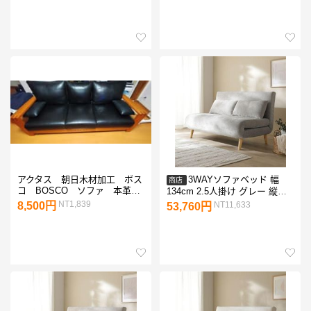
アクタス 朝日木材加工 ボス
3WAYソファベッド 幅
商店
コ BOSCO ソファ 本革ク
134cm 2.5人掛け グレー 縦型
ッション 2個セット
ソファベッド 組立品
NT1,839
8,500円
NT11,633
53,760円