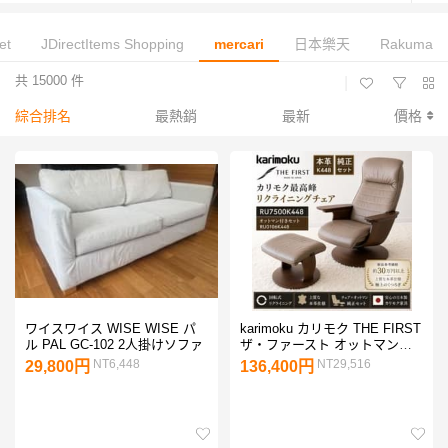
et
JDirectItems Shopping
mercari
日本樂天
Rakuma
共 15000 件
|
綜合排名
最熱銷
最新
價格
ワイスワイス WISE WISE パ
karimoku カリモク THE FIRST
ル PAL GC-102 2人掛けソファ
ザ・ファースト オットマン付
き
NT6,448
NT29,516
29,800円
136,400円