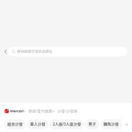
搜尋關鍵字或商品網址
> 傢俱/室內裝飾
> 沙發/沙發床
組合沙發
單人沙發
2人座/3人座沙發
凳子
轉角沙發
珠