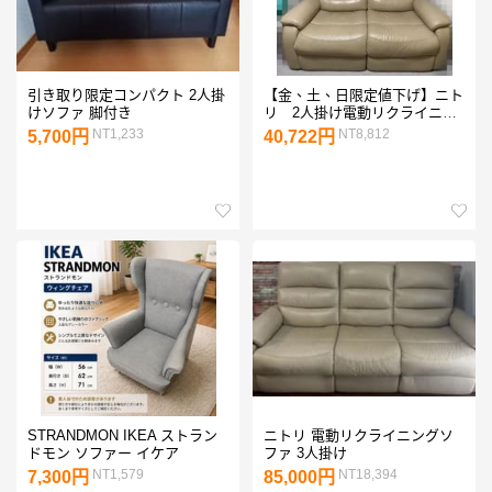
引き取り限定コンパクト 2人掛
【金、土、日限定値下げ】ニト
けソファ 脚付き
リ 2人掛け電動リクライニン
グソファ ベージュ
NT1,233
NT8,812
5,700円
40,722円
STRANDMON IKEA ストラン
ニトリ 電動リクライニングソ
ドモン ソファー イケア
ファ 3人掛け
NT1,579
NT18,394
7,300円
85,000円