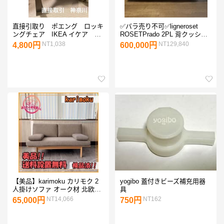
直接引取り ポエング ロッキ
✅バラ売り不可✅ligneroset
ングチェア IKEA イケア 神
ROSETPrado 2PL 背クッショ
奈川県川崎市
ン
NT1,038
NT129,840
4,800円
600,000円
【美品】karimoku カリモク 2
yogibo 蓋付きビーズ補充用器
人掛けソファ オーク材 北欧ク
具
ッション付き
NT14,066
NT162
65,000円
750円