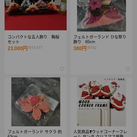
コンパクトな五人飾り 鞠桜
フェルトガーランド ひな祭り
セット
飾り 65cm
NT4,977
NT82
23,000円
380円
フェルトガーランド サクラ 約
人気商品❣️ウッドコーナーフレ
63cm
ーム サンタ クリスマス装飾品