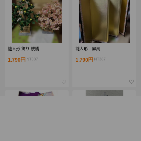
雛人形 飾り 桜橘
雛人形 屏風
NT387
NT387
1,790円
1,790円