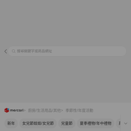
搜尋關鍵字或商品網址
> 廚房/生活用品/其他
> 季節性/年度活動
新年
女兒節娃娃/女兒節
兒童節
夏季禮物/年中禮物
萬聖節