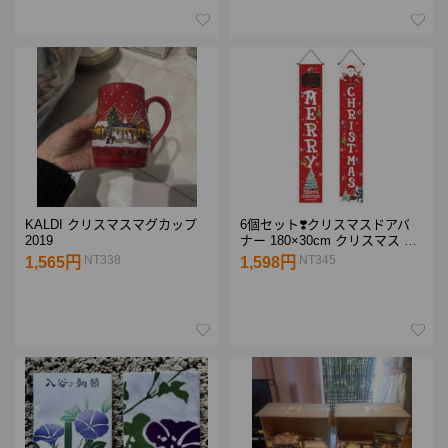
KALDI クリスマスマグカップ
6個セット❣️クリスマスドアバ
2019
ナー 180×30cm クリスマス 飾
り付け
NT338
NT345
1,565円
1,598円