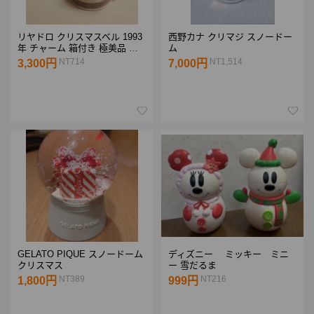
リヤドロ クリスマスベル 1993
西野カナ クリマジ スノードー
年 チャーム 箱付き 極美品 レ
ム
リーフ
NT714
NT1,514
3,300円
7,000円
GELATO PIQUE スノードーム
ディズニー ミッキー ミニ
クリスマス
ー 雪だるま
NT389
NT216
1,800円
999円