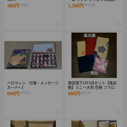
オーナメント 小物
NT82
NT298
380円
1,380円
ハロウィン 付箋、メッセージ
限定値下げ❗ 5点セット【風呂
カード×２
敷】ミニ～大判 花柄 フクロウ
ミニー ちりめん
NT151
NT147
698円
680円