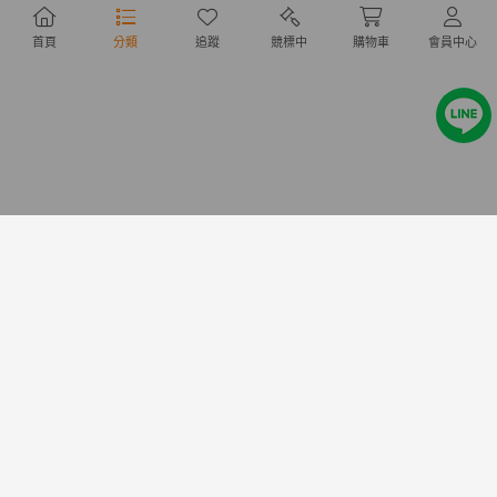
【七五三/七歳】女の子用 晴れ
ワイヤークリスマスツリー
着 丈111cm 足袋(18cm) 子供用
楓 赤緑オーナメント ビー
首頁
分類
追蹤
競標中
購物車
會員中心
着物
玉 職人ハンドメイド
NT1,817
NT1,514
8,400円
7,000円
クリスマス 風船 飾り付け デコ
✨12個セット✨ハロウィンキャ
レーション バルーンセット パ
ンドル 蜘蛛の巣 ハロウィン パ
ーティー
ーティー お洒落
NT151
NT298
699円
1,380円