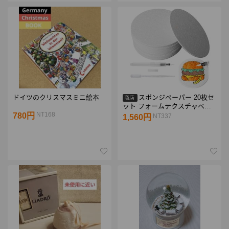
ドイツのクリスマスミニ絵本
スポンジペーパー 20枚セ
商店
ット フォームテクスチャペイ
ンティングペーパー 3D キャン
NT168
780円
NT337
1,560円
バスペイントペーパー DIYふわ
ふわペイント 抽象塗装用紙 ク
ラフト 学校プロジェクト 着色
子供 初心者