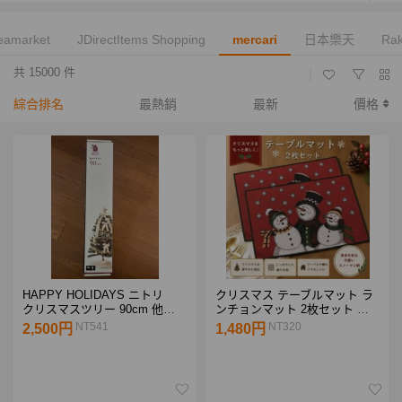
leamarket
JDirectItems Shopping
mercari
日本樂天
Ra
共 15000 件
|
綜合排名
最熱銷
最新
價格
HAPPY HOLIDAYS ニトリ
クリスマス テーブルマット ラ
クリスマスツリー 90cm 他、
ンチョンマット 2枚セット ス
付属品
ノーマン 赤 北欧風
NT541
NT320
2,500円
1,480円