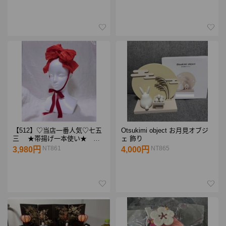
【512】♡当店一番人気♡七五
Otsukimi object お月見オブジ
三 ★帯揚げ一本使い★ 赤
ェ 飾り
顎紐リボン付き 髪飾り
NT861
NT865
3,980円
4,000円