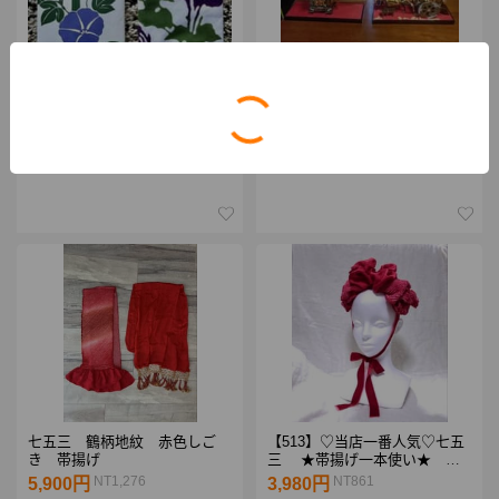
2026 朝顔まつり限定 入谷鬼子
雛人形 道具 牛車 駕籠 セット
母神 真源寺 手ぬぐい 伝統染め
OK
限定授与品
NT432
2,000円
NT365
1,688円
七五三 鶴柄地紋 赤色しご
【513】♡当店一番人気♡七五
き 帯揚げ
三 ★帯揚げ一本使い★ 赤
顎紐リボン付き 髪飾り
NT1,276
NT861
5,900円
3,980円