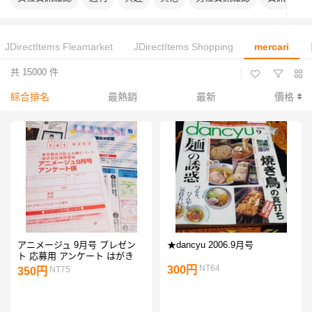
JDirectItems Fleamarket
JDirectItems Shopping
mercari
共 15000 件
|
綜合排名
最熱銷
最新
價格
アニメージュ 9月号 プレゼン
★dancyu 2006.9月号
ト 応募用 アンケート はがき
NT64
300円
NT75
350円