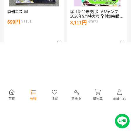
季刊エス 68
②【新品未使用】Vジャンプ
2026年9月特大号 全付録完備 4
冊
NT151
699円
NT673
3,111円
首頁
分類
追蹤
競標中
購物車
會員中心
【美品】bis 2023年1月 キンプ
ドラえもん総集編 2026冬号 漫
リ 髙橋海人表紙
画 マンガ 小学館 s-385
NT151
NT276
700円
1,280円