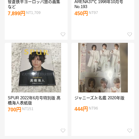
笹倉鉄平ヨーロッパ旅の画集
ARENA37℃ 1998年10月号
など
No.193
NT1,709
NT97
7,899円
450円
SPUR 2022年6月号特別版 髙
ジャニーズJr.名鑑 2020年版
橋海人表紙版
NT96
444円
NT151
700円