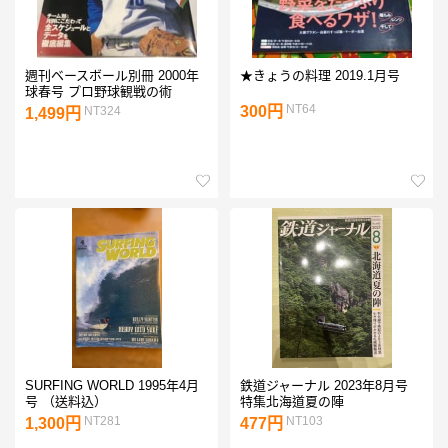
週刊ベースボール別冊 2000年
★きょうの料理 2019.1月号
球春号 プロ野球観戦の術
NT64
300円
NT324
1,499円
SURFING WORLD 1995年4月
鉄道ジャーナル 2023年8月号
号 （送料込）
特集北海道夏の陣
NT281
NT103
1,300円
477円