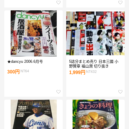
★dancyu 2006.6月号
5誌分まとめ売り 日本三國 小
野賢章 福山潤 切り抜き
NT64
300円
NT432
1,999円