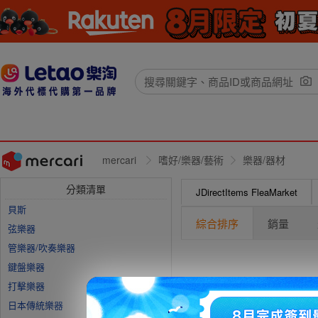
mercari
嗜好/樂器/藝術
樂器/器材
分類清單
JDirectItems FleaMarket
貝斯
綜合排序
銷量
弦樂器
管樂器/吹奏樂器
鍵盤樂器
打擊樂器
日本傳統樂器