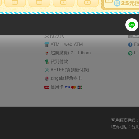
賣家寄錯全額處理
運送損壞全
支付方式
關注
ATM
web-ATM
Fa
Li
超商繳費( 7-11 ibon)
貨到付款
AFTEE(貨到後付款)
zingala銀角零卡
信用卡
客戶服務專線：02
取貨地點：台北