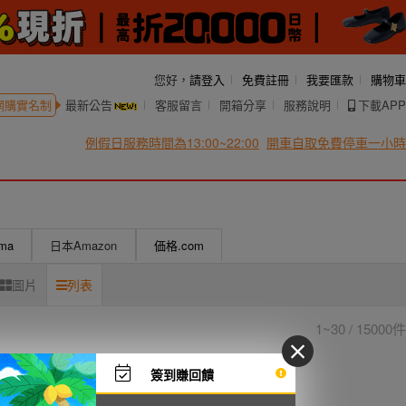
您好，
請登入
免費註冊
我要匯款
購物車
網購實名制
最新公告
客服留言
開箱分享
服務說明
下載APP
例假日服務時間為13:00~22:00
開車自取免費停車一小時
uma
日本Amazon
価格.com
圖片
列表
1~30 / 15000件
簽到賺回饋
9
10
...
下一頁 >
跳至
頁