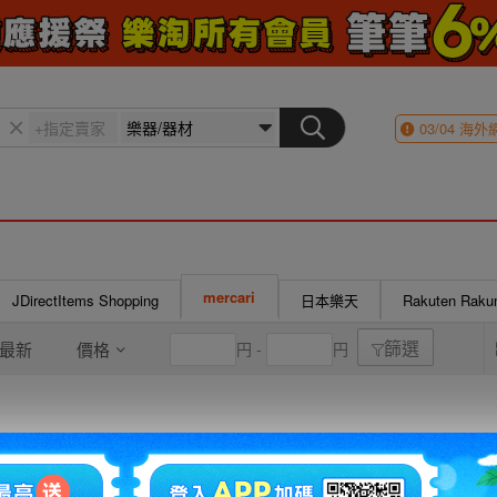
03/04
海外
mercari
JDirectItems Shopping
日本樂天
Rakuten Rak
最新
價格
円 -
円
篩選
1~30件 / 15,000件
1
2
3
4
5
6
7
8