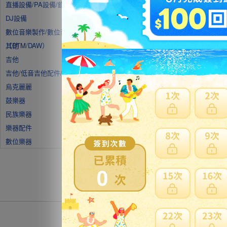
直播設備/PA設備/錄音設備
DJ設備
數位音樂製作/數位音頻工作站
（DTM/DAW）
其他
吉他
吉他/低音吉他配件/附件
烏克麗麗
鼓樂器
民族樂器
樂器配件
數位樂器
0