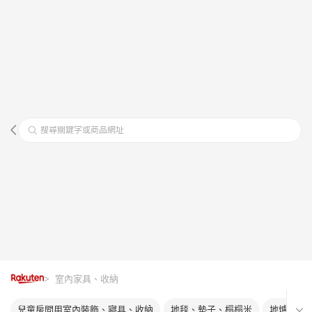
搜尋關鍵字或商品網址
> 室內家具、收納
兒童房間用室內裝飾、寢具、收納
地毯、墊子、榻榻米
地爐