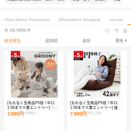
JDirectItems Fleamarket
JDirectItems Shopping
mercari
共 18174838 件
|
綜合排名
最熱銷
最新
價格
[もれなく全商品P5倍！8/11
[もれなく全商品P5倍！8/11
1:59まで※要エントリー] ＼累
1:59まで※要エントリー] 座椅
計59万枚突破！／ 楽天1位 ル
子 【42段ギア搭載 ★ 1億円座
NT863
NT1,729
3,990円
7,990円
ームウェア パジャマ 着る毛布
椅子】 低反発 リクライニング
部屋着 あったか 冬 レディース
チェア 椅子 ハイバック 1人掛
メンズ グルーニー もこもこ 毛
け 一人 ソファ ローソファ ク
布 かわいい ロング ショート
ッション コンパクト 軽量 一人