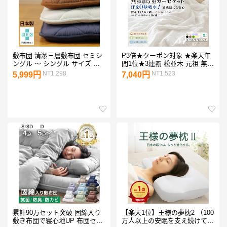
敷布団 清潔三層敷布団 セミシ
P3倍★クーポン対象 ★楽天年
ングル 〜 シングル サイズ 選
間1位★3連覇 松並木 元祖 無添
べるサイズ【敷き布団 敷ふと
加 ガーゼケット 5重 日本製 綿
NT1,298
NT1,523
5,999円
7,040円
ん しき布団 軽量 フローリング
100％ シングル セミダブル ダ
布団 ふとん シングルサイズ ベ
ブル クイーン オフホワイト 縁
ッド 敷きふとん しきふとん 敷
10色 汗を吸水 さらふわ 敏感肌
きぶとん しきぶとん 寝具】
も安心 タオルケット 年中快眠
10off
ヌーディコットン(R)本物ガー
ゼ織物 エコテックス認証
累計90万セット突破 固綿入り
【楽天1位】王様の夢枕2 （100
敷き布団で寝心地UP 布団セッ
万人以上の安眠を支え続けてき