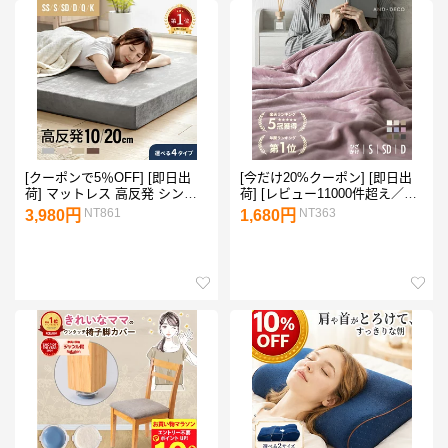
[クーポンで5％OFF] [即日出
[今だけ20%クーポン] [即日出
荷] マットレス 高反発 シング
荷] [レビュー11000件超え／高
ル 三つ折りマットレス 敷布団
評価4.59点] 毛布 シングル
NT861
NT363
3,980円
1,680円
敷き布団 三つ折り 高反発マッ
140×200cm ブランケット 冬
トレス セミダブル ダブル 極厚
ひざ掛け 膝掛け 掛け毛布
10cm 3つ折り 消臭 メッシュ生
160×200cm 180×200cm レギ
地 ベッドマットレス シングル
ュラー ボリュームタイプ 4層
マットレス セミダブルマット
プレミアム マイクロファイバ
レス
ー フランネル セミダブル ダブ
ル