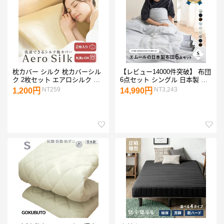
枕カバー シルク 枕カバーシル
【レビュー14000件突破】 布団
ク 2枚セッ卜 エアロシルク な
6点セット シングル 日本製 掛
めらかな肌触り 美容枕 枕 ピロ
け布団 敷き布団 枕 布団カバー
NT259
NT3,243
1,200円
14,990円
ーケース 冷感 ひんやり 洗濯
抗菌 防臭 防ダニ 組布団 布団
機・乾燥機対応 14サイズ 34色
セット 寝具セット 掛け敷き枕
絹85 ｜ 眠りの入口に、やさし
ウレタン入り ダニ防止 防ダニ
さだけを 。
布団 抗菌布団 日本製布団 布団
ふとん ピロー 寝具 国産 来客
用 送料無料 エムール