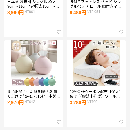
日本製 敷布団 シングル 極太
脚付きマットレス ベッド シン
9cm〜11cm / 超極太13cm〜
グルベッド ロール 脚付きマッ
15cm 五層構造 極厚 腰の負担
トレスベッド 一体型 体圧分散
NT861
NT2,051
3,980円
9,480円
を軽減 マット 高反発 敷き布団
セミシングルベッド セミダブ
防ダニ 抗菌 防臭 消臭 プラチ
ルベッド ダブルベッド セミシ
ナ繊維 ベッド 畳 折りたたみ
ングル セミダブル ダブル ボン
三つ折り 収納 少し 硬め 軽い
ネルコイル マットレス 厚さ
腰痛 肩こり 体圧分散 国産
15cm
GOKUBUTO
新色追加！生活感を隠せる 置
10％OFFクーポン配布【楽天1
くだけで部屋になじむ日本製テ
位 理学療法士推奨】ワールド
ィッシュケース ペーパーポッ
ビジネスサテライトで紹介！
NT642
NT709
2,970円
3,280円
ト おしゃれ トイレットペーパ
枕 低反発枕 ストレートネック
ー ティッシュカバー かわいい
枕カバー 冷感 横向き
丸型 アイコレクション 日本製
RoyalLife 【二度寝注意枕】 肩
韓国 丸 北欧 引越し 新築祝い
首 しわ 女性 高さ調整 横向き
母の日 プレゼント
寝 安眠枕 快眠枕 睡眠枕 まく
ら ギフト 頭 解消 頚椎安定型