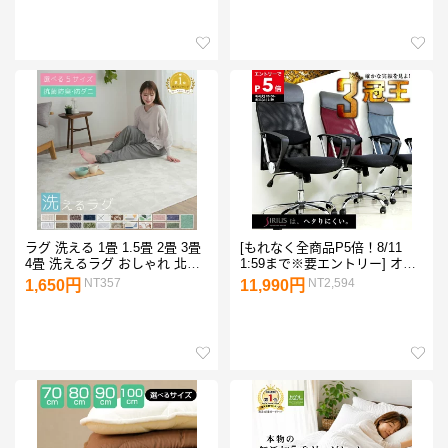
ットレス 10cm セミシングル
ェン シングル セミダブル ダブ
シングル セミダブル ダブル 三
ル 敷きパッド 敷パッド 冷却マ
つ折り 高反発 高反発マットレ
ット クールマット 冷感マット
ス 敷布団
ジェルマット 接触冷感 涼感寝
具 夏用寝具
ラグ 洗える 1畳 1.5畳 2畳 3畳
[もれなく全商品P5倍！8/11
4畳 洗えるラグ おしゃれ 北欧
1:59まで※要エントリー] オフ
防ダニ 冬 床暖房対応 オールシ
ィスチェア デスクチェア 事務
NT357
NT2,594
1,650円
11,990円
ーズン 滑り止め マット ラグマ
椅子 椅子 チェア パソコンチェ
ット カーペット ラグカーペッ
ア PC ロッキング ワークチェ
ト センターラグ 正方形 長方形
ア 学習椅子 ハイバック おしゃ
ホットカーペット対応 絨毯
れ メッシュ 在宅ワーク ゲーミ
A703
ング 疲れにくい 学生 キャスタ
ー付き 腰 クッション