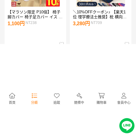
【マラソン限定 P10倍】 椅子
＼10%OFFクーポン♪ 【楽天1
脚カバー 椅子足カバー イス 脚
位 理学療法士推奨】枕 横向き
キャップ イス脚キャップ 椅子
寝 枕 肩 首 低反発 フェイクシ
NT238
NT709
1,100円
3,280円
脚キャップ 椅子 脚 カバー 丸
ルク 枕カバー 低い ストレート
形 長方形 正方形 脱げにくい
ネック うつ伏せ 横寝 絶壁 い
傷防止 カンガルー カルガルー
びき 硬め 安眠 まくら 人をダ
マルチサイズ 日本製 木製脚用
メにする枕 Individual angel 女
サステナ＋ 交換パーツ 交換フ
性 プレゼント まくら快眠 睡眠
ェルト ウール スライダー 8個
低め 王様 枕 低い
首頁
分類
追蹤
競標中
購物車
會員中心
カラーボックス 3段 2個セット
【満天カーテン 完全遮光 350
収納ボックス 棚 本棚 アイリス
色】 カーテン レースカーテン
オーヤマ 横置き収納 幅41.5 奥
4枚セット 遮光カーテン 1級 光
NT709
NT2,376
3,280円
10,980円
行29 収納 収納棚 漫画 CD リビ
を一切通さない 完全遮光 防音
ング 子供部屋 おもちゃ シェル
断熱 北欧 おしゃれ 柄 生地か
フ 縦置き ランドリー 新生活
ら縫製 美しい 日本製 オーダー
三段 3段ボックス CX-3 *
カーテン 昼夜 透けない UVカ