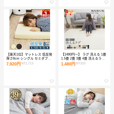
ナイトウェア ブランケット お
暮らし かわいい おしゃれ こた
しゃれ 可愛い 秋冬 防寒
つ テレワーク プレゼント
【楽天1位】マットレス 低反発
【1480円〜】 ラグ 洗える 1畳
厚さ8cm シングル セミダブル
1.5畳 2畳 3畳 4畳 洗えるラグ
ダブル クイーン キング やわら
おしゃれ 北欧 防ダニ 冬 床暖
NT1,713
NT320
7,920円
1,480円
か 90N 低反発マットレス 体圧
房対応 オールシーズン 滑り止
分散 厚さ8cm S/SD/D/Q/K 低
め マット ラグマット カーペッ
反発ウレタン 洗えるカバー 寝
ト ラグカーペット センターラ
心地 横寝 腰痛 薄型 重ねる 低
グ 正方形 長方形 ホットカーペ
反発マットレストッパー マッ
ットラグ 絨毯
ト 寝具 ★[送料無料]