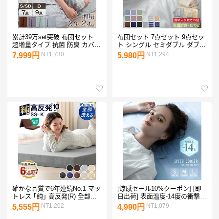
累計39万set突破 布団セット
布団セット 7点セット 9点セッ
超増量タイプ 抗菌 防臭 カバー
ト シングル セミダブル ダブル
付き 7点 9点 フェザー100% シ
中綿増量1.6kg 固綿入り 敷き
NT1,730
NT1,294
7,999円
5,980円
ングル セミダブル ダブル 固綿
布団 掛け布団 枕 掛け布団カバ
敷布団 掛け布団 枕 収納ケース
ー 敷き布団カバー 収納袋付き
布団 組布団 一人暮らし 寝具セ
抗菌 防臭 防カビ 布団 寝具 布
ット 来客用 来客用布団セット
団7点セット 掛敷セット 安心
コンパクト
清潔 A034
確かな品質で6年連続No.1 マッ
[涼感セール10%クーポン] [即
トレス ｢純｣ 高反発(R) 全部洗
日出荷] 表面温度-14度の衝撃
える 10cm厚 3つ折り メッシ
特許取得 ひんやりマット 冷感
NT1,202
NT1,079
5,555円
4,990円
ュ/パイル 折りたたみ ベッドマ
敷きパッド プレミアム グラフ