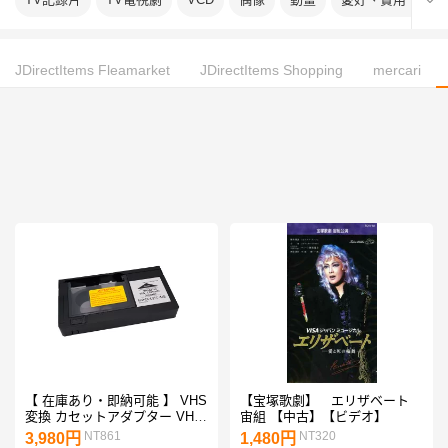
JDirectItems Fleamarket
JDirectItems Shopping
mercari
【 在庫あり・即納可能 】 VHS
【宝塚歌劇】 エリザベート
変換 カセットアダプター VHS-
宙組 【中古】【ビデオ】
C ( SVHS-C ) アタッチメント
NT861
NT320
3,980円
1,480円