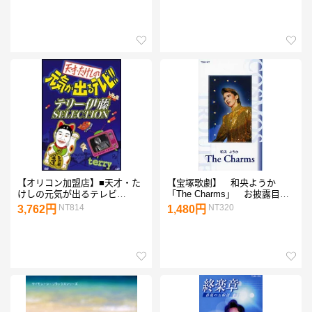
ビデオデッキ用 ADVHS-C
VHS-C VHSカセットアダプタ
ー
【オリコン加盟店】■天才・た
【宝塚歌劇】 和央ようか
けしの元気が出るテレビ
「The Charms」 お披露目公
DVD【テリー伊藤SELECTION
演ダイジェストビデオ 【中
NT814
NT320
3,762円
1,480円
】送料無料(12/22発売)【楽ギ
古】【ビデオ】
フ_包装選択】