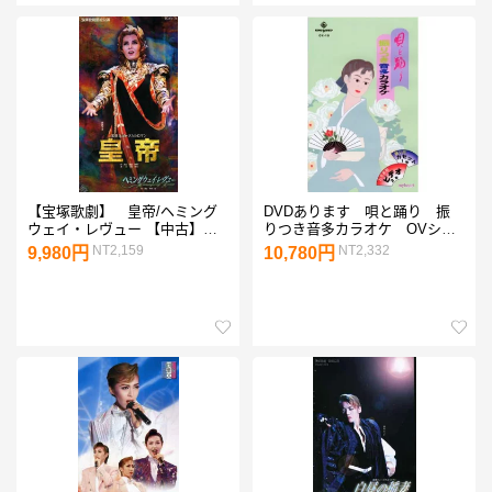
【宝塚歌劇】 皇帝/ヘミング
DVDあります 唄と踊り 振
ウェイ・レヴュー 【中古】
りつき音多カラオケ OVシリ
【ビデオ】
ーズ19（DVDまたはVHS）
NT2,159
NT2,332
9,980円
10,780円