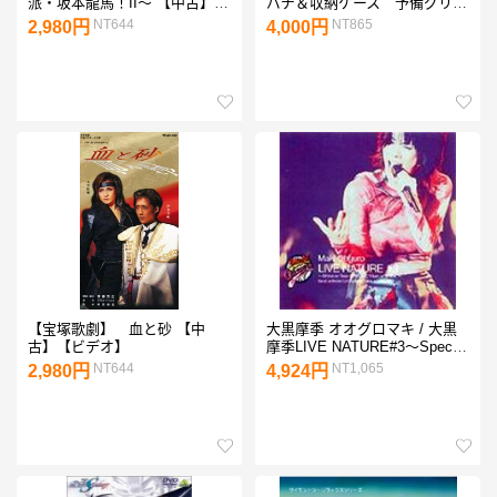
派・坂本龍馬！II〜 【中古】
バチ＆収納ケース 予備グリッ
【ビデオ】
プ7個付（交換用、2重巻き、3
NT644
NT865
2,980円
4,000円
重巻き、魔改造、新魔改造に）
テーパー 黄色 朴の木 使い
やすい木材と収納ケースのセッ
トが自慢 20ミリ-350mm 赤
青空黄紫藍黒もあります 心地
よい打音
【宝塚歌劇】 血と砂 【中
大黒摩季 オオグロマキ / 大黒
古】【ビデオ】
摩季LIVE NATURE#3〜Special
Rain or Shine 【VHS】
NT644
NT1,065
2,980円
4,924円