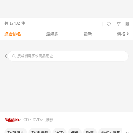
共 17402 件
|
綜合排名
最熱銷
最新
價格
搜尋關鍵字或商品網址
> CD、DVD
> 錄影
TV記錄片
TV電視劇
VCD
偶像
動畫
愛好、實用、教育