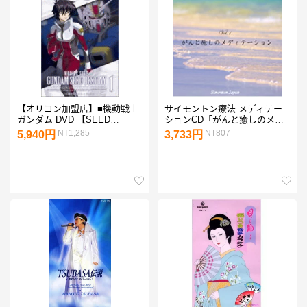
【オリコン加盟店】■機動戦士
サイモントン療法 メディテー
ガンダム DVD 【SEED
ションCD「がんと癒しのメデ
DESTINY 1】■送料無料(2/24
ィテーション」【ゆうパケット
NT1,285
NT807
5,940円
3,733円
発売)【楽ギフ_包装選択】
送料無料】