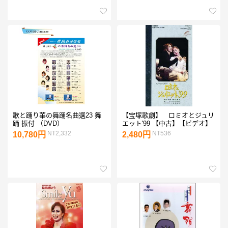
歌と踊り華の舞踊名曲選23 舞
【宝塚歌劇】 ロミオとジュリ
踊 振付 （DVD）
エット'99 【中古】【ビデオ】
NT2,332
NT536
10,780円
2,480円