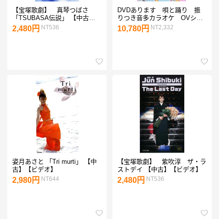
【宝塚歌劇】 真琴つばさ
DVDあります 唄と踊り 振
「TSUBASA伝説」 【中古】
りつき音多カラオケ OVシリ
【ビデオ】
ーズ11（DVDまたはVHS）
NT536
NT2,332
2,480円
10,780円
姿月あさと 「Tri murti」 【中
【宝塚歌劇】 紫吹淳 ザ・ラ
古】【ビデオ】
ストデイ 【中古】【ビデオ】
NT644
NT536
2,980円
2,480円