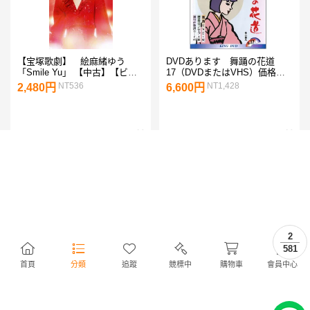
【宝塚歌劇】 絵麻緒ゆう
DVDあります 舞踊の花道
「Smile Yu」 【中古】【ビデ
17（DVDまたはVHS）価格は
オ】
宅配便送料込みにて表示してい
NT536
NT1,428
2,480円
6,600円
ます。
2
581
首頁
分類
追蹤
競標中
購物車
會員中心
鷲と鷹【邦画 中古 DVD】メー
【宝塚歌劇】 four colors 【中
ル便可 ケース無:: レンタル落
古】【ビデオ】
ち 「売り尽くし」
NT12
NT644
59円
2,980円