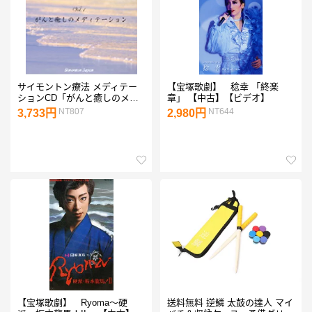
サイモントン療法 メディテー
【宝塚歌劇】 稔幸 「終楽
ションCD「がんと癒しのメデ
章」 【中古】【ビデオ】
ィテーション」【ゆうパケット
NT807
NT644
3,733円
2,980円
送料無料】
【宝塚歌劇】 Ryoma〜硬
送料無料 逆鱗 太鼓の達人 マイ