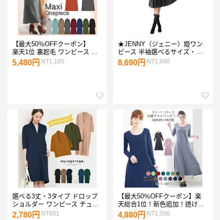
【最大50％OFFクーポン】
★JENNY（ジェニー）姫ワン
楽天1位 裏起毛 ワンピース 暖
ピース 半袖選べるサイズ・カ
か ルームウェア ワンピース マ
ラー
NT1,185
NT1,880
5,480円
8,690円
キシ丈ワンピ 裏起毛 マタニテ
ィ ワンピース 裏起毛 レディー
ス マキシワンピ【宅配便】
選べる3丈・3タイプ ドロップ
【最大50％OFFクーポン】楽
ショルダー ワンピース チュニ
天総合1位！新色追加！透けな
ック トップス vネック レディ
いシリーズ…2タイプワンラン
NT601
NT1,056
2,780円
4,880円
ース 春夏 フレア 無地 七分袖
ク上の長袖マキシワンピ ワン