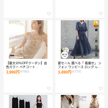
五分袖 ブラック ベージュ カー
ピース 無地 マキシ ワンピース
キ ルームウェア【在庫限り！
ワンピース ルームウェア マタ
残りわずか】
ニティ ワンピース レディース
【最大10％OFFクーポン】血
夏セール 選べる「 着痩せ」 シ
色カラー ペチコート
フォン ワンピース ロング レデ
《BRAmone Basic Volume+》
ィース ロングワンピース シフ
NT863
NT755
3,990円
3,490円
ワンピース 透けにくい インナ
ォンワンピース ロングワンピ
ー ペチコート スリップ Yライ
Aライン マキシ 長袖 半袖 きれ
ンカバー ワンピ ブラトップ ブ
いめ 体型カバー 花柄 小花柄
ラキャミ 【tu-hacci】
裏起毛 あったか 大きいサイズ
マタ二ティ Aライン 3L 春 夏
HUG.U