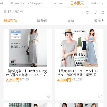
et
JDirectItems Shopping
mercari
日本樂天
Rakuma
共 1714282 件
|
綜合排名
最熱銷
最新
價格
【福袋対象！】UVカット 2丈
【最大50％OFFクーポン】レ
から選べる無地ノースリーブ美
ビュー6000件突破！楽天1位 透
ラインマキシ丈ワンピース ☆
けないシリーズ・・3タイプUV
NT495
NT1,056
2,290円
4,880円
ノースリーブ ロング マキシ
加工ワンランク上のマキシ丈ワ
UVカット 夏 サイズ マタニテ
ンピース ワンピース 半袖 無地
ィワンピ 紫外線対策 吸水速乾
マキシワンピ UV 夏 ルームウ
体型カバー レディース
ェア マタニティ マキシワンピ
【Pierrot】 ピエロ