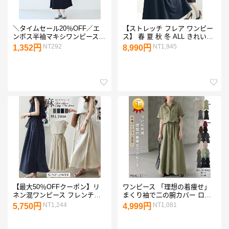
＼タイムセール20％OFF／エ
【ストレッチ フレア ワンピー
ンボス半袖マキシワンピース
ス】 春 夏 秋 冬 ALL きれいめ
レディース メール便不可 coca
キレイめ 上品 シンプル フォー
NT292
NT1,945
1,352円
8,990円
コカ
マル 入学式 入園式 卒業式 卒
園式 七五三 結婚式 膝丈 膝下
ロング丈 長袖 お家洗い可 高伸
縮 体系カバー レディース レジ
ーナ 神戸
【最大50％OFFクーポン】リ
ワンピース 「理想の着痩せ」
ネン混ワンピース フレンチス
まくり袖で二の腕カバー ロン
リーブ ウエストゴム 綿麻 リネ
グワンピース シャツ ブラウス
NT1,244
NT1,081
5,750円
4,999円
ン混 ワンピース ロング マキ
ワンピ シャツワンピ ロング シ
シ A ライン ウエストシャーリ
ャツワンピース マキシ マキシ
ング ワンピ レディース リネン
ワンピース レディース チェッ