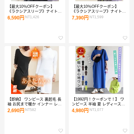
【最大10％OFFクーポン】
【最大10％OFFクーポン】
《ラクシアスリープ》ナイトブ
《ラクシアスリープ》ナイトブ
ラワンピース半袖美乳ナイトブ
ラワンピース 長袖マキシ丈 花
NT1,426
NT1,599
6,590円
7,390円
ラ ワンピース ルームウェア 涼
柄/無地送料無料 ナイトブラ ル
しい 春 夏 レディース 授乳 垂
ームウェア カップ付き レディ
れ防止 パジャマ カップ付き 半
ース ワンピース ナイトブラ一
袖 ナイトブラ一体型【tu-
体型【tu-hacci】
hacci】
【即納】 ワンピース 裏起毛 長
【1992円！クーポンで！】 ワ
袖 お尻まで暖か インナー レデ
ンピース 半袖 夏 レディース
ィース ルームウェア 2way 表
スウェットワンピ ライトスウ
NT582
NT1,077
2,690円
4,980円
に響かないラウンド ラウンド
ェット 長袖 無地 ロング丈 マ
ネック Uネック ハイネック キ
キシ丈 体形カバー ゆったり オ
ャミソール タートルネック 元
ーバーサイズ 着痩せ ポケット
祖裏起毛【 裏起毛ペチワンピ
付 選べる丈 低身長 高身長 [郵
ース 】
3]^w714n+w714s^