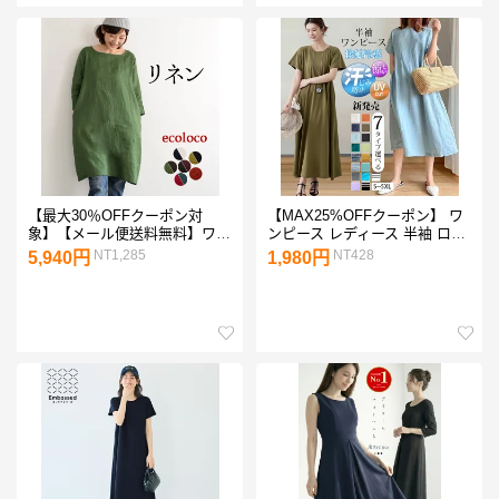
【最大30％OFFクーポン対
【MAX25%OFFクーポン】 ワ
象】【メール便送料無料】ワン
ンピース レディース 半袖 ロン
ピース ロング レディース リネ
グワンピース マキシワンピー
NT1,285
NT428
5,940円
1,980円
ン 麻100%／着後レビューでク
ス 接触冷感 UVカット 汗ジミ
ーポン☆ カジュアル ナチュラ
防止 プリーツ ボヘミアン 日焼
ル ボートネック 七分袖 シンプ
け止め 体型カバー 大人可愛い
ル 大きいサイズ 体型カバー
綿麻 リネン ゆったり きれいめ
e+ ／ エコロコ 春 夏 秋
低身長 春夏 30代 40代 50代 黒
26SS0410R,
紺 青 S M L LL 3L smart-shop