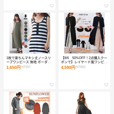
ワンピース
ク コーデュロイ 長袖 半袖 羽
織 大きいサイズ 黒 ベージュ
きれいめ 春 夏 HUG.U
1枚で楽ちんマキシ丈ノースリ
【8/6 50%OFF！2点購入クー
ーブワンピース 無地 ボーダー
ポンで】レイヤード風ワンピー
M L XL タンクワンピ リラック
ス レディース ワンピース レイ
NT357
NT993
1,650円
4,590円
スウエア レディース 送料無料
ヤード風 異素材 長袖 半袖 ノ
SLENDER スレンダc055
ースリ Vネック ラウンドネッ
ク バック 春 夏 秋 20代 30代
40代 50代 ワンピスター