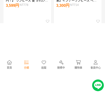
円！】 ワンピース 夏 きれいめ
象】インナーワンピース ペチ
レディース 選べる着丈 マキシ
コート ペチワンピ レディース
NT778
NT714
3,599円
3,300円
ワンピース 半袖 ノースリーブ
ワンピースの下 涼しい 綿
アメスリ カップ付き クルーネ
100%／着後レビューでクーポ
ック 体型カバー シンプル 無地
ン☆ 汗取り布付きナチュラル
ワンピース ストレートライン
コットン エコロコ e+／大きい
リブワンピース ライトリブ生
サイズ 春夏 26SS0414R,
地がページ内最安
首頁
分類
追蹤
競標中
購物車
會員中心
【一部WEB限定カラー】エン
【8/6 50%OFF！2点購入クー
ボス長袖Aラインワンピース レ
ポンで】ワンピース 夏 レディ
ディース メール便不可 coca
ース ロング丈 半袖 ロングワン
NT279
NT993
1,290円
4,590円
コカ
ピース vネック ボタン ゆった
り 無地 シンプル カジュアル
通学 通勤 体型カバー フロント
ボタン かわいい コーディネー
ト 前ボタン ワンピース 20代
30代 40代 50代 60