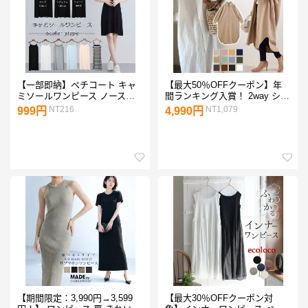
【一部即納】ペチコート キャ
【最大50％OFFクーポン】年
ミソールワンピース ノースリ
間ランキング入賞！ 2way シャ
ーブワンピース レディース
ツワンピ 綿100％ シャツワン
NT216
NT1,079
999円
4,990円
インナーワンピース 3丈さ選べ
ピ 羽織り ロング丈シャツ シャ
る キャミワンピ 無地 ロング丈
ツワンピース ロング丈 マキシ
ペチコート インナー 送料無料
丈 シャツ コットンワンピ 体型
ペチコート ワンピース
カバー レディース
【期間限定：3,990円→3,599
【最大30％OFFクーポン対