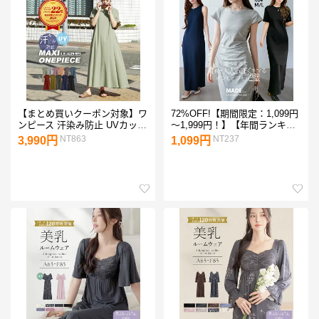
【まとめ買いクーポン対象】ワ
72%OFF!【期間限定：1,099円
ンピース 汗染み防止 UVカット
～1,999円！】【年間ランキン
綿100％ S/M/L/LL レディース
グ5位】 ワンピース 夏 きれい
NT863
NT237
3,990円
1,099円
ロングワンピース ロング マキ
め レディース 選べる5タイプ
シワンピース マキシ丈 半袖 ク
マキシワンピース ロングワン
ルーネック コットン 薄手 ゆっ
ピ 半袖 アメスリ 長袖 クルー
たり 夏 【メール便可24】
ネック キーネック 体型カバー
◆zootie（ズーティー）：汗し
低身長 高身長 深めキーネック
みない マキシワンピース
がページ内最安