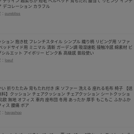
ン デザイン 超柔らか 短毛 ベルベット 背もたれ 腰当て リビング インテ
ア デコレーション カラフル
家：
purebliss
ッション 抱き枕 フレンチスタイル シンプル 織り柄 リビング用 ソファ
 ベッドサイド用 ミニマル 清新 ガーデン調 吸湿速乾 接触冷感 綿素材 ビ
グシルエット アイボリー ピンク系 高級感 普段使い
家：
loeuf
かい 折りたたみ 背もたれ付き 床 ソファー 洗える 座れる毛布 椅子 【送
無料】クッション チェアクッション チェアクッション シートクッショ
 北欧 無地 オフィス 車内 座布団 冬用 あったか 厚手 もこもこ ふかふか
フィス 腰痛 ボア
家：
hayashop