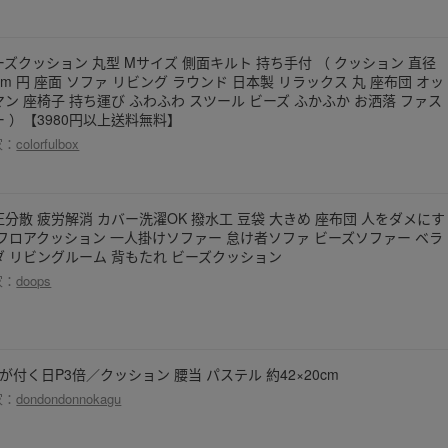
ーズクッション 丸型 Mサイズ 側面キルト 持ち手付 （ クッション 直径
cm 円 座面 ソファ リビング ラウンド 日本製 リラックス 丸 座布団 オッ
マン 座椅子 持ち運び ふわふわ スツール ビーズ ふかふか お洒落 ファス
ー ）【3980円以上送料無料】
家：
colorfulbox
圧分散 疲労解消 カバー洗濯OK 撥水工 豆袋 大きめ 座布団 人をダメにす
 フロアクッション 一人掛けソファー 怠け者ソファ ビーズソファー ベラ
ダ リビングルーム 背もたれ ビーズクッション
家：
doops
が付く日P3倍／クッション 腰当 パステル 約42×20cm
家：
dondondonnokagu