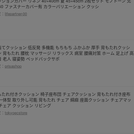
ションカバー リネン 40×40cm 夏 45×45cm 2枚セット モノトーン 北
 40 ファスナーカバー有 カラーバリエーション クッシ
家：
lifepartner-00
当てクッション 低反発 多機能 もちもち ふかふか 厚手 背もたれクッシ
ン 背もたれ 腰枕 マッサージ リラックス 病室 腰痛対策 ホーム 足上げ 高
者 老人 寝姿勢 ベッドバックサポ
家：
prisashop
もたれ付きクッション 椅子座布団 チェアクッション 背もたれ付き座布
 一体型 取り外し可能 背もたれ チェア 綿麻 座面クッション チェアマッ
 チェア クッション リビング
家：
tokyoecstore