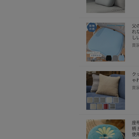
父
れ
し
賣
ク
ゃ
賣
座
柄
使