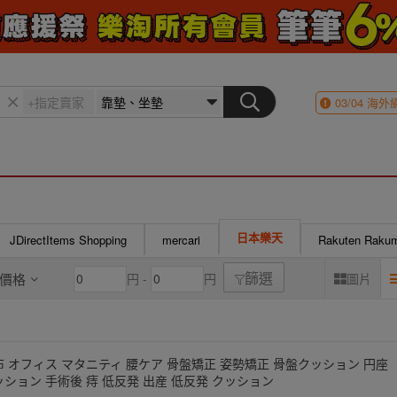
03/04
海外
日本樂天
JDirectItems Shopping
mercari
Rakuten Raku
價格
円 -
円
圖片
篩選
布 オフィス マタニティ 腰ケア 骨盤矯正 姿勢矯正 骨盤クッション 円座
ッション 手術後 痔 低反発 出産 低反発 クッション