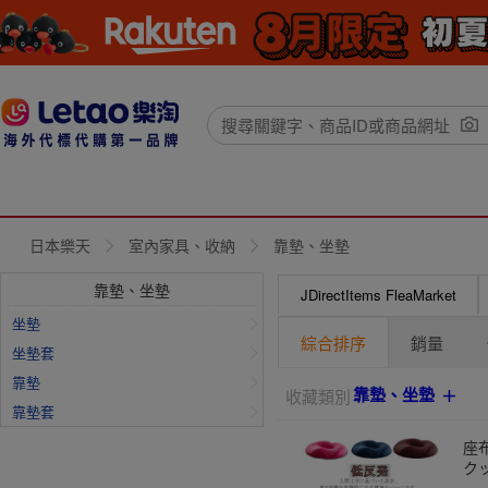
日本樂天
室內家具、收納
靠墊、坐墊
靠墊、坐墊
JDirectItems FleaMarket
坐墊
綜合排序
銷量
坐墊套
靠墊
靠墊、坐墊
收藏類別
靠墊套
座
ク