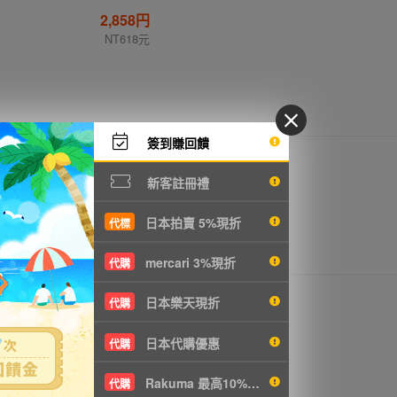
2,858円
NT618元
簽到賺回饋
4,874円
NT1054元
新客註冊禮
日本拍賣 5%現折
代標
mercari 3%現折
代購
7,680円
日本樂天現折
代購
NT1661元
日本代購優惠
代購
Rakuma 最高10%現折
代購