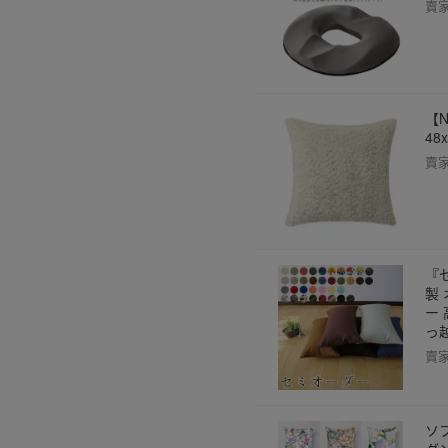
賣
【N
48
賣
『
製
ー
っ
賣
ソ