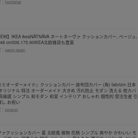
家：
hoshistar
EW】IKEA ikeaNÄTNÄVA ネートネーヴァ クッションカバー, ベージュ,
x48 cm506.175.90IKEA北欧雑貨も豊富
家：
oasis-japan
セミオーダーメイド』クッションカバー 座布団カバー (角) fabrizm 日本
 オリジナル 特注 オーダーメイド 大きめ 汚れ防止 モダン 洗える 枕カバ
 高級感 シンプル 和モダン 和室 インテリア おしゃれ 個性的 受注生産 引
越し お祝い
家：
jonaron
ファクッションカバー 夏 北欧風 植物 花柄 シンプル 爽やか かわいい モ