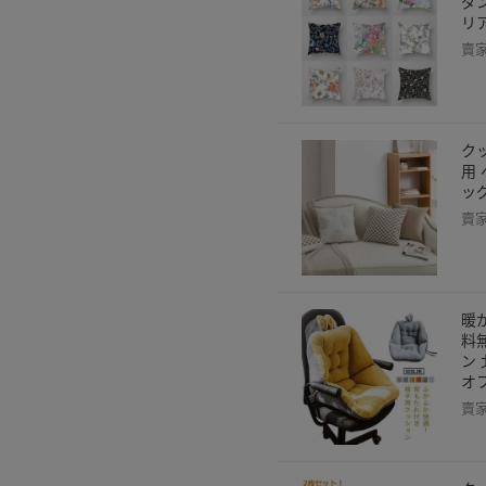
ダ
リ
賣
ク
用
ッ
賣
暖
料
ン
オ
賣