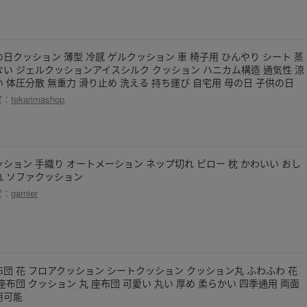
の日クッション 薄型 冷感 ゲルクッション 車 椅子用 ひんやり シート 蒸
ない ジェルクッションアイスシルク クッション ハニカム構造 通気性 涼
い 体圧分散 無重力 滑り止め 洗える 持ち運び 自宅用 母の日 子供の日
家：
tekarimashop
ッション 手織り オートメーション ネップ切れ ピロー 枕 かわいい おし
れ ソファクッション
家：
garnier
布団 花 フロアクッション シートクッション クッション丸 ふわふわ 花
 座布団 クッション 丸 座布団 可愛い 丸い 厚め 柔らかい 四季通用 両面
用可能