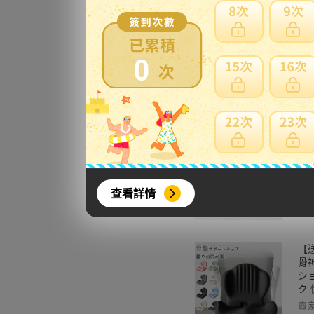
Ne
ロ
0
痛く
賣
す
き
グ
賣
查看詳情
【
骨
シ
ク
賣