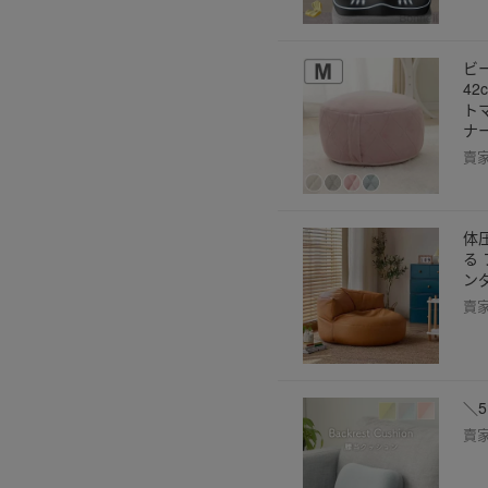
ビ
42
ト
ナ
賣
体
る
ン
賣
＼5
賣