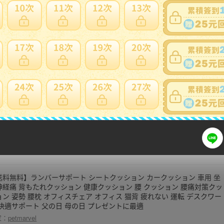
wseego 座布団 椅子 クッション 綿100% 厚め 紐付き ふわふわ 綿麻 フ
アクッション 床用 チェアクッション シートクッション ざぶとん お尻が
ならない おしゃれ 40x40x4.5cm 座り心地いい
家：
shop-and-und
みっコぐらし Hug me ハグミー クッション しろくま すみっコぐらし 抱
枕 しろくま 約30x40cm ハグミー ぬいぐるみ クッション キャラクター
ッズ サンエックス(代引不可)【送料無料】
家：
rcmd
送料無料】ランバーサポート シートクッション カークッション 車用 坐
神経痛 背もたれクッション 健康クッション 腰 クッション 腰痛対策クッ
ョン 姿勢 腰枕 オフィスチェア オフィス 猫背 疲れない 運転 デスクワー
 快適サポート 父の日 母の日 プレゼントに最適
家：
petmarvel