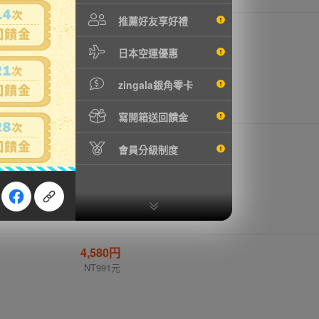
推薦好友享好禮
3,578円
NT774元
日本空運優惠
zingala銀角零卡
寫開箱送回饋金
4,590円
會員分級制度
NT993元
4,580円
NT991元