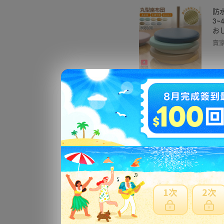
防
3~
お
賣
低反
カ
賣
(
ン 
ン
賣