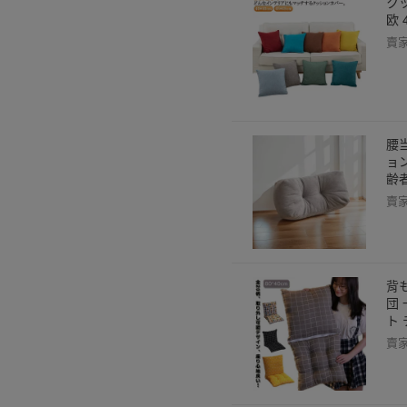
クッ
欧
賣
腰
ョ
齢
賣
背
団
ト
賣