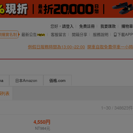
您好，
請登入
免費註冊
我要匯款
購物車
網購實名制
最新公告
客服留言
開箱分享
服務說明
下載APP
例假日服務時間為13:00~22:00
開車自取免費停車一小時
ma
日本Amazon
価格.com
列表
1~30 / 348623件
4,550円
NT984元