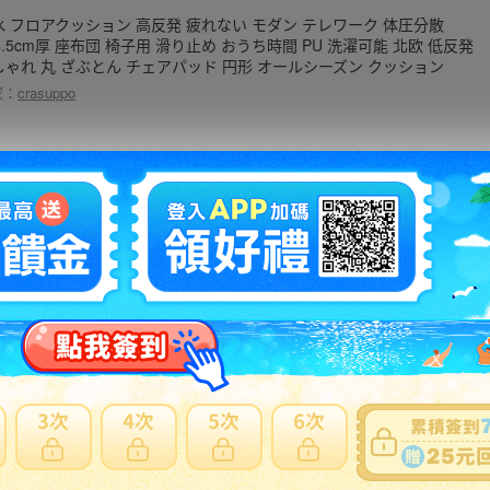
水 フロアクッション 高反発 疲れない モダン テレワーク 体圧分散
4.5cm厚 座布団 椅子用 滑り止め おうち時間 PU 洗濯可能 北欧 低反発
しゃれ 丸 ざぶとん チェアパッド 円形 オールシーズン クッション
家：
crasuppo
発 椅子クッション 38×38×4cm モスグリーンオックス 無地 綿100％
バー付き シートクッション ひも付き リビング
家：
q-uoli
インボイス対応)座布団 アイボリー 2枚セット 日本製 スクエア クッショ
ボリューム シート 55×59 cm PVC 合皮 レザー シンプル モダン デザイ
家：
chibamart