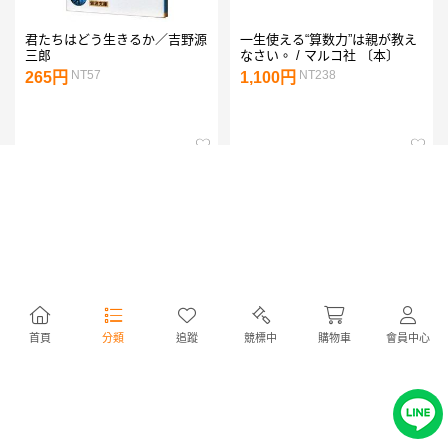
君たちはどう生きるか／吉野源
一生使える“算数力”は親が教え
三郎
なさい。 / マルコ社 〔本〕
NT57
NT238
265円
1,100円
首頁
分類
追蹤
競標中
購物車
會員中心
僕には鳥の言葉がわかる 小学
感動する図形問題 難解に見え
館
るのに超気持ちよく解ける/ま
さし
NT404
NT357
1,870円
1,650円