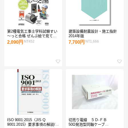
第2種電気工事士学科試験すい
建築設備耐震設計・施工指針
〜っと合格 ぜんぶ絵で見て覚
2014年版
える 2026年版/藤瀧和弘
NT452
NT1,666
2,090円
7,700円
ISO 9001:2015〈JIS Q
切売り電線 ５Ｄ-ＦＢ
9001:2015〉要求事項の解説/品
50Ω発泡型同軸ケーブ