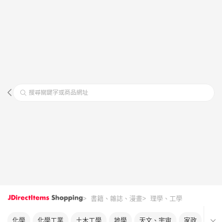
搜尋關鍵字或商品網址
> 書籍、雜誌、漫畫
> 理學、工學
化學
化學工業
土木工學
地學
天文、宇宙
家政
工學