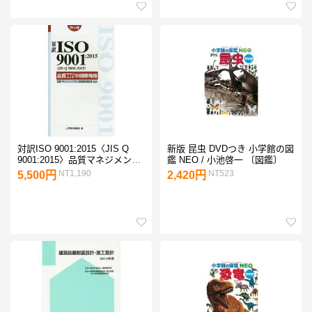
対訳ISO 9001:2015〈JIS Q
新版 昆虫 DVDつき 小学館の図
9001:2015〉品質マネジメント
鑑 NEO / 小池啓一 〔図鑑〕
の国際規格 ポケット版/品質マ
NT1,190
NT523
5,500円
2,420円
ネジメントシステム規格国内委
員会