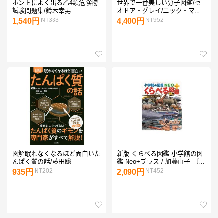
ホントによく出る乙4類危険物
世界で一番美しい分子図鑑/セ
試験問題集/鈴木幸男
オドア・グレイ/ニック・マン/
若林文高
NT333
NT952
1,540円
4,400円
図解眠れなくなるほど面白いた
新版 くらべる図鑑 小学館の図
んぱく質の話/藤田聡
鑑 Neo+プラス / 加藤由子 〔図
鑑〕
NT202
NT452
935円
2,090円