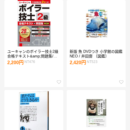
ユーキャンのボイラー技士2級
新版 魚 DVDつき 小学館の図鑑
合格テキスト&amp;問題集/ユ
NEO / 井田齋 〔図鑑〕
ーキャン２級ボイラー技士試験
NT476
NT523
2,200円
2,420円
研究会