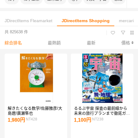
JDirectItems Fleamarket
JDirectItems Shopping
mercari
共 825638 件
|
綜合排名
最熱銷
最新
價格
解きたくなる数学/佐藤雅彦/大
るるぶ宇宙 探査の最前線から
島遼/廣瀬隼也
未来の旅行プランまで徹底ガイ
ド/林公代
NT428
NT238
1,980円
1,100円