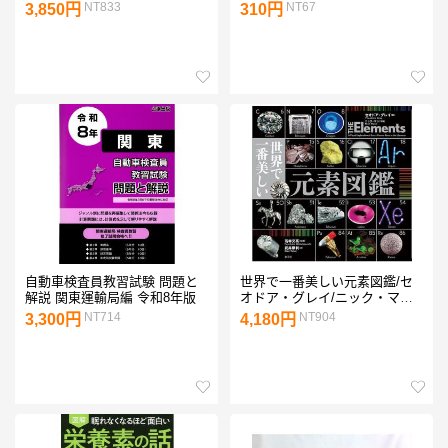
質マネジメントシステム規格国
ル 5DFB 関西通信電
NT833
NT67
3,850円
310円
内委員会/中條武志/棟近雅彦
線(株) アマチュア無線
自動車検査員教習試験 問題と
世界で一番美しい元素図鑑/セ
解説 関東運輸局編 令和8年版
オドア・グレイ/ニック・マン/
若林文高
NT714
NT904
3,300円
4,180円