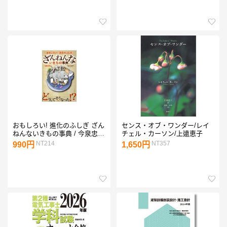
おもしろい! 進化のふしぎ ざん
センス・オブ・ワンダー/レイ
ねんないきもの事典 / 今泉忠明
チェル・カーソン/上遠恵子
〔本〕
NT214
NT357
990円
1,650円