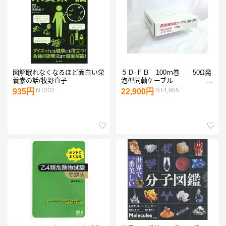
図解眠れなくなるほど面白い栄
５Ｄ-ＦＢ 100ｍ巻 50Ω発
養素の話/牧野直子
泡型同軸ケーブル 関
西通信電線(株) アマチュア無
NT202
NT4,955
935円
22,900円
線用同軸ケーブル 無線用ア
ンテナ線 5DFB 5D-FB