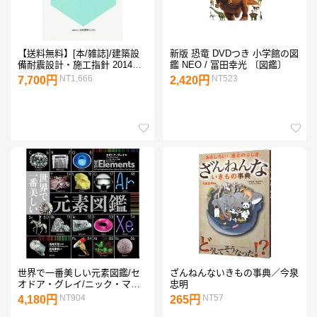
【送料無料】[本/雑誌]/建築設
新版 恐竜 DVDつき 小学館の図
備耐震設計・施工指針 2014年
鑑 NEO / 冨田幸光 〔図鑑〕
版/建築研究所/監修 建築設備耐
NT1,666
NT523
7,700円
2,420円
震設計・施工指針2014年版編
集委員会/編集
世界で一番美しい元素図鑑/セ
ざんねんないきもの事典／今泉
オドア・グレイ/ニック・マン/
忠明
若林文高
NT904
NT57
4,180円
265円