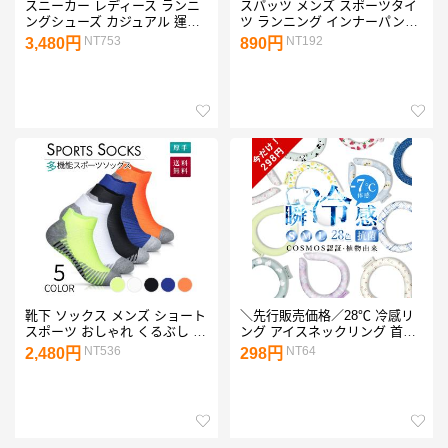
スニーカー レディース ランニ
スパッツ メンズ スポーツタイ
ングシューズ カジュアル 運動
ツ ランニング インナーパンツ
靴 ローカット ランニング ウォ
スポーツレギンス バスケ 陸上
NT753
NT192
3,480円
890円
ーキング 美脚 クッション 運動
夏 秋 コンプレッション ポイン
会 学生 疲れにくい
ト消化 ハーフ ショート 着圧
通気性
靴下 ソックス メンズ ショート
＼先行販売価格／28℃ 冷感リ
スポーツ おしゃれ くるぶし 厚
ング アイスネックリング 首ひ
手 ランニングソックス 5足組
んやりグッズ ひんやりグッズ
NT536
NT64
2,480円
298円
首掛け 暑さ対策 爽快 首 涼し
い 長持ち 冷却 繰り返し使用
冷感 冷対策