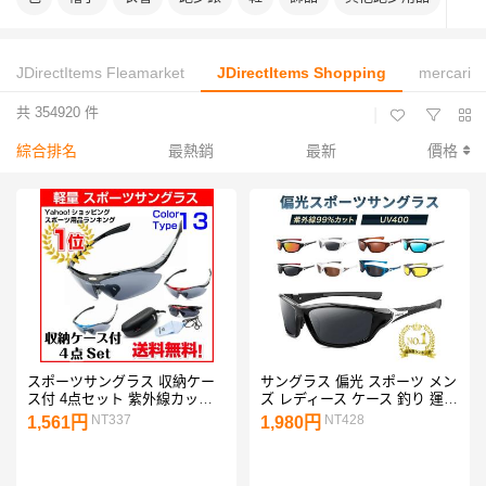
JDirectItems Fleamarket
JDirectItems Shopping
mercari
共 354920 件
|
綜合排名
最熱銷
最新
價格
スポーツサングラス 収納ケー
サングラス 偏光 スポーツ メン
ス付 4点セット 紫外線カット
ズ レディース ケース 釣り 運
サングラス メンズ スキー サイ
転 ドライブ おしゃれ
NT337
NT428
1,561円
1,980円
クリング