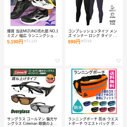
爆買 当店MIZUNO売れ筋 NO,1
コンプレッションタイツ メン
ミズノ 幅広 ランニングシュー
ズ インナー ロング タイツ コ
ズ メンズ レディーズ MIZUNO
ンプレッションウェア ボトム
NT1,123
NT216
5,190円
999円
シューズ 靴 マキシマイザー27
ス パンツ アンダーウェア イン
K1GA2500 K1GA2502 20％off
ナーウェア ゴルフ 全2色 EXIO
エクシオ
サングラス コールマン 偏光サ
ランニングポーチ 防水 ウエス
ングラス Coleman 眼鏡の上か
トポーチ ウエストバッグ ボト