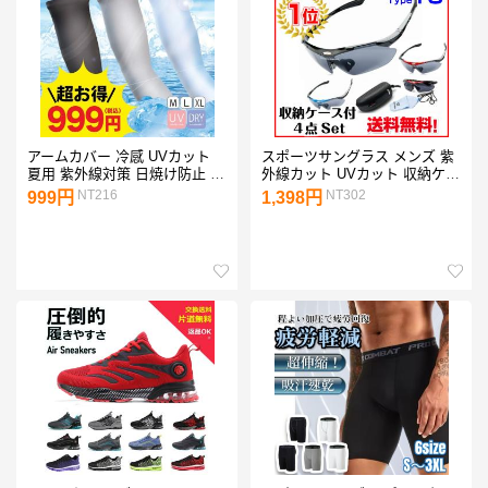
アームカバー 冷感 UVカット
スポーツサングラス メンズ 紫
夏用 紫外線対策 日焼け防止 ひ
外線カット UVカット 収納ケー
んやり ロング ゴルフ スポーツ
ス付 サングラス メガネ アウト
NT216
NT302
999円
1,398円
ランニング 腕カバー 滑り止め
ドア ゴルフ 野球 ランニング
付き【左右セット】 男女兼用