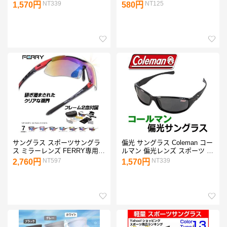
ら掛けられる 跳ね上げ式 オー
ル ランニングバッグ ウォーキ
NT339
NT125
1,570円
580円
バーグラス 4面型 ケース付 釣
ング 揺れない iPhone XS Max
り メンズ 黄砂 花粉 ゴルフ
にも対応
/60N◇ COV01
サングラス スポーツサングラ
偏光 サングラス Coleman コー
ス ミラーレンズ FERRY専用交
ルマン 偏光レンズ スポーツ サ
換レンズ5枚 ユニセックス 7カ
ングラス CO3033-1 -2 収納ポ
NT597
NT339
2,760円
1,570円
ラー スポーツグラス スポーツ
ーチ付 メンズ レディース 紫外
用 度付き アイウェア
線 アウトドア 釣り /60N◇
CO3033