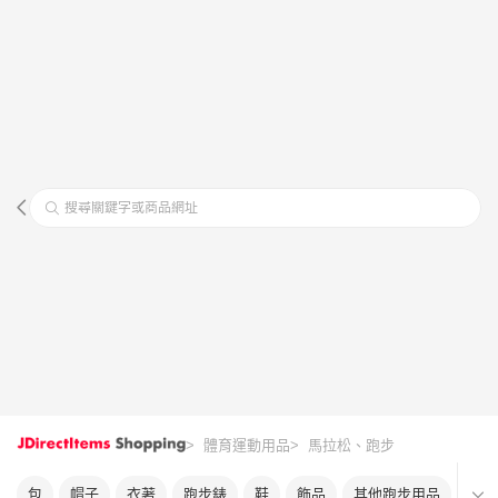
搜尋關鍵字或商品網址
> 體育運動用品
> 馬拉松、跑步
包
帽子
衣著
跑步錶
鞋
飾品
其他跑步用品