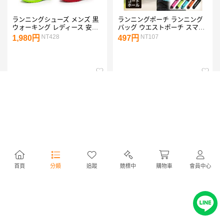
ランニングシューズ メンズ 黒
ランニングポーチ ランニング
ウォーキング レディース 安い
バッグ ウエストポーチ スマホ
軽い スポーツ マラソン スニー
反射板 ペットボトル コードホ
NT428
NT107
1,980円
497円
カー 爆買
ール 付き ランニング 撥水 防
水 軽量 ジョギング ウォーキン
グ 運動
首頁
分類
追蹤
競標中
購物車
會員中心
ナイキ アンクル ソックス 3足
【楽天ランキング27冠獲得】
組 靴下 メンズ レディース ジ
ランニングポーチ ウエストポ
ュニア SX7667 メール便送料
ーチ 揺れない ランニングバッ
NT380
NT538
1,760円
2,490円
無料
グ ジョギングポーチ 防水 ボト
ルポーチ ペットボトル 斜め掛
け