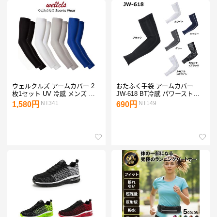
ウェルクルズ アームカバー 2
おたふく手袋 アームカバー
枚1セット UV 冷感 メンズ レ
JW-618 BT冷感 パワーストレ
ディース 夏 アームスリーブ 紫
ッチ アームカバー 1双
NT341
NT149
1,580円
690円
外線 日焼け防止 ランニング ス
ポーツ ゴルフ Wellcls WL-
BB004