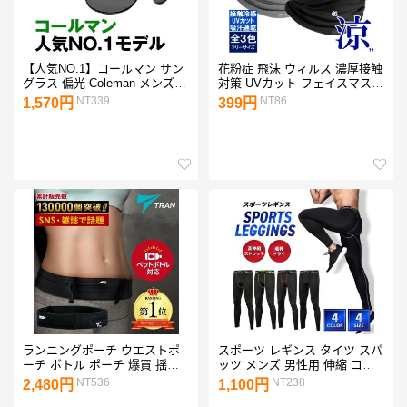
【人気NO.1】コールマン サン
花粉症 飛沫 ウィルス 濃厚接触
グラス 偏光 Coleman メンズ
対策 UVカット フェイスマスク
スポーツサングラス UVカット
フェイスガード フェイスカバ
NT339
NT86
1,570円
399円
偏光サングラス ゴルフ 釣り 登
ー 布 マスク メンズ レディー
山 自転車 半額以下 /60N◇
ス バイク ジョギング EXIO エ
CO3008
クシオ
ランニングポーチ ウエストポ
スポーツ レギンス タイツ スパ
ーチ ボトル ポーチ 爆買 揺れ
ッツ メンズ 男性用 伸縮 コン
ない ランニングバッグ ランニ
プレッションウェア ランニン
NT536
NT238
2,480円
1,100円
ングベルト ジョギングポーチ
グ アウトドア トレーニング 筋