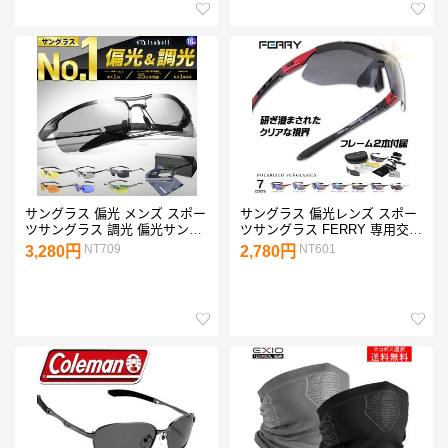
サングラス 偏光 メンズ スポー
サングラス 偏光レンズ スポー
ツサングラス 調光 偏光サング
ツサングラス FERRY 専用交換
ラス レディース UVカット ド
レンズ5枚 ユニセックス 7カラ
NT709
NT601
3,280円
2,780円
ライブ 野球 釣り 運転 紫外線
ー スポーツグラス スポーツ用
カット Isabell
度付き アイウェア 偏光グラス