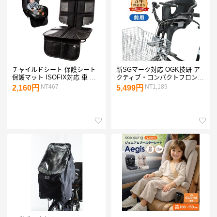
チャイルドシート 保護シート
新SGマーク対応 OGK技研 ア
保護マット ISOFIX対応 車 シ
クティブ・コンパクトフロント
ートカバー カーシート カー用
ベビーシート FBC-003S3 自転
NT467
NT1,189
2,160円
5,499円
品 シートプロテクター クッシ
車 チャイルドシート 前 子供乗
ョン厚め 滑り止め 収納ポケッ
せ 電動自転車やママチャリに
ト付
対応 自転車用