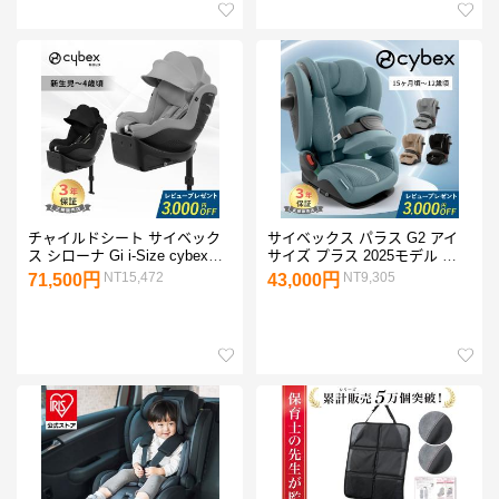
チャイルドシート サイベック
サイベックス パラス G2 アイ
ス シローナ Gi i-Size cybex
サイズ プラス 2025モデル メ
SIRONA Gi アイサイズ 新生児
ッシュ cybex チャイルドシー
NT15,472
NT9,305
71,500円
43,000円
ジュニアシート メッシュ ベー
ト ジュニアシート ISOFIX 抜
ス一体型 ISOFIX 対応 2025 3
け出し防止 正規品 3年保証
年保証