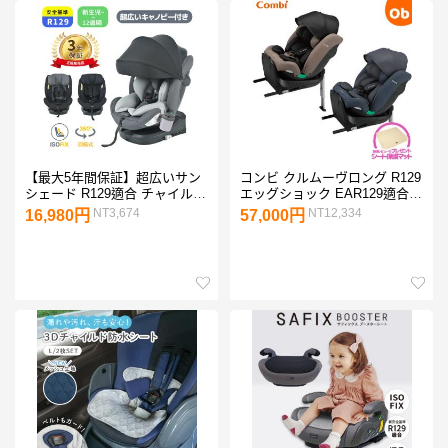
【最大5年間保証】超広いサン
コンビ クルムーヴロング R129
シェード R129適合 チャイルド
エッグショック EAR129適合
シート 新生児 ISOFIX 0歳〜12
回転コンパクトロングユースチ
NT3,674
NT12,334
16,980円
57,000円
歳頃 360度回転式 ジュニアシ
ャイルドシート【4年保証対象
ート 赤ちゃん 退院 洗える 帰
品】【送料無料 沖縄・一部地
省 出産
域を除く】