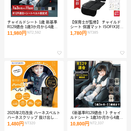
チャイルドシート 1歳 新基準
【保育士が監修】 チャイルド
R129適合 1歳3か月から4歳頃
シート 保護マット ISOFIX対応
ジュニアシート 3歳から11歳頃
チャイルドシート保護マット
NT2,592
NT385
11,980円
1,780円
小学生 シートベルト式 5点式
ISOFIX 対応 車 シートカバー
シートベルト キッズシート 車
保護 傷防止 カバー
2025年2月改良 ハーネスベルト
《新基準R129適合！》チャイ
ハーネスクリップ 抜け出し防
ルドシート 1歳3か月から4歳頃
止 ベルト チャイルドシート 安
ジュニアシート 3歳から11歳頃
NT320
NT2,337
1,480円
10,800円
全シート ベビーシート ベビー
小学生 シートベルト式 5点式