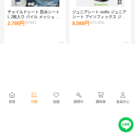
チャイルドシート 防水シート
ジュニアシート isofix ジュニア
L 2枚入り パイル メッシュ 保
シート アイソフィックス ジュ
護マット ベビーカー 防水カバ
ニアシート チャイルドシート
NT601
NT1,856
2,780円
8,580円
ー 滑り止め 防水マット トイト
ブースターシート ISOFIX
レ 汚れ防止 MUQQU
R129 i-Size 適合
首頁
分類
追蹤
競標中
購物車
會員中心
安心の国内正規品 警察庁回答
【保育士監修×ひよこクラブに
書付き 国内最新モデル スマー
掲載】チャイルドシート 抜け
トキッズベルト チャイルドシ
出し防止 ベルト シートベルト
NT926
NT298
4,280円
1,380円
ート不要 シートベルト 子供 幼
カバー ベビーカー 赤ちゃん 子
児 正規
供 脱出防止 ロック プレジュー
ル