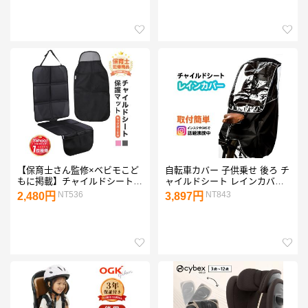
カー ベビーチェア 車 ドライブ
シートベルト キッズシート 車
【FL】
【保育士さん監修×ベビモこど
自転車カバー 子供乗せ 後ろ チ
もに掲載】チャイルドシート
ャイルドシート レインカバー
保護マット ISOFIX対応 シート
撥水加工 収納バッグ付 レイン
NT536
NT843
2,480円
3,897円
カバー 車 防水 傷 汚れ防止 滑
カバー おすすめ Active Winner
り止め キックガード付き プレ
ジュール