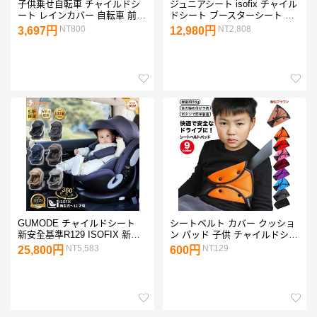
子供乗せ自転車 チャイルドシ
ジュニアシート isofix チャイル
ート レインカバー 自転車 前
ドシート ブースターシート 3
撥水加工 収納バッグ付
歳から 12歳まで 100cm〜
NT800
NT2,808
3,697円
12,980円
150cm R129 キッズシート カ
ーシート
GUMODE チャイルドシート
シートベルト カバー クッショ
新安全基準R129 ISOFIX 新生
ン パッド 子供 チャイルドシー
児〜12歳頃（身長40-150cm）
ト シートベルトカバー シート
NT5,583
NT129
25,800円
600円
360度回転式 サポートレッグ付
ベルトパッド 後部座席 助手席
き 成長に合わせて 5年保証 取
キッズ
付簡単 爆買