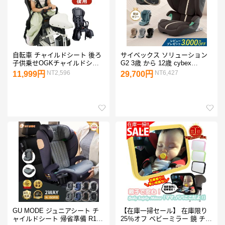
自転車 チャイルドシート 後ろ
サイベックス ソリューション
子供乗せOGKチャイルドシー
G2 3歳 から 12歳 cybex
トRBC-015DX2 電動自転車や
SOLUTION G2 チャイルドシー
NT2,596
NT6,427
11,999円
29,700円
ママチャリ対応自転車用後ろ用
ト ジュニアシート R129
OGK
ISOFIX 対応 正規品 3年保証
GU MODE ジュニアシート チ
【在庫一掃セール】 在庫限り
ャイルドシート 帰省準備 R129
25％オフ ベビーミラー 鏡 チャ