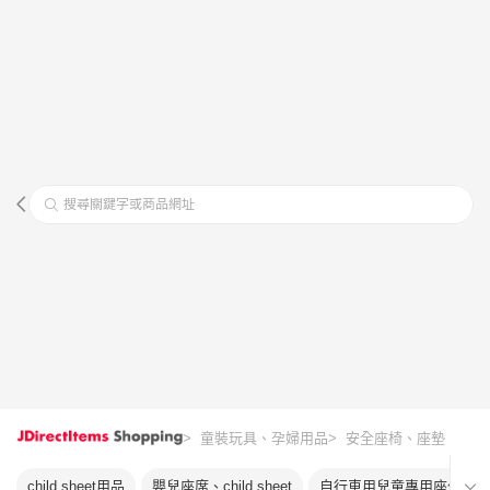
搜尋關鍵字或商品網址
> 童裝玩具、孕婦用品
> 安全座椅、座墊
child sheet用品
嬰兒座席、child sheet
自行車用兒童專用座位