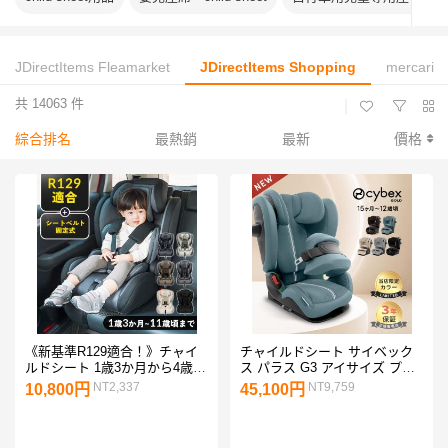
JDirectItems Fleamarket
JDirectItems Shopping
mercari
共 14063 件
|
綜合排名
最熱銷
最新
價格
《新基準R129適合！》チャイ
チャイルドシート サイベック
ルドシート 1歳3か月から4歳頃
ス パラス G3 アイサイズ プラ
ジュニアシート 3歳から11歳頃
ス メッシュ ジュニアシート パ
NT2,337
NT9,759
10,800円
45,100円
小学生 シートベルト式 5点式
ラスG3 cybex PALLAS
シートベルト キッズシート 車