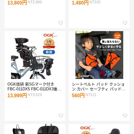
適合／ISOFIX・シートベルト
イルドシート 後ろ向き 車 子供
NT2,986
NT320
13,800円
1,480円
固定両対応 2wayモデル 3歳頃
ミラー 赤ちゃん 新生児 車 車
〜12歳 5年保証 背もたれ取り
内ミラー 角度調節 360° 後部座
外し可 帰省
席
OGK技研 新SGマーク付き
シートベルト パッド クッショ
FBC-011DX5 FBC-011DX3後継
ン カバー セーフティ パッド
モデル ヘッドレスト付コンフ
大人 子供 女性 調整パッド 車
NT3,029
NT121
13,999円
560円
ォートフロントベビーシート1
アクセサリー 調整可能 カー用
歳（12ヶ月）以上4歳未満対象
品 旅行 ドライブ チャイルドシ
ート