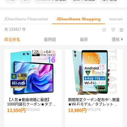
JDirectItems Fleamarket
JDirectItems Shopping
mercari
共 133417 件
|
綜合排名
最熱銷
最新
價格
【人気★動画視聴に最適】
期間限定クーポン配布中＼軽量
1000円値引クーポン★タブレ
★Wi-Fiモデル／タブレット 8
ット 128GB 64GB Android16
インチ 本体 タブレットpc wi-fi
NT2,932
NT2,376
13,550円
10,980円
Android15 10インチ 本体 タブ
タブレット端末 Wi-Fiモデル 子
レットpc wi-fiモデル GPS
供 Android15 タブレットPC
TECLAST 小学生 8/7迄
teclast