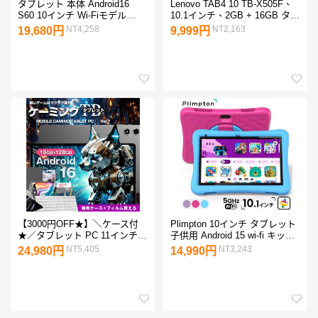
タブレット 本体 Android16
Lenovo TAB4 10 TB-X505F、
S60 10インチ Wi-Fiモデル
10.1インチ、2GB + 16GB タッ
2000*1200 FHD大画面
ブレト ipad Bランク
NT4,258
NT2,163
19,680円
9,999円
Widevine L1&amp;Netflix
24GB+ROM128GB+1TB拡張 8
コアCPU 7000mAh 顔認
識/GPS搭載
【3000円OFF★】＼ケース付
Plimpton 10インチ タブレット
★／タブレット PC 11インチ
子供用 Android 15 wi-fi キッズ
wi-fiモデル ケーミングタブレ
Googleキッズスペース対応 5コ
NT5,405
NT3,243
24,980円
14,990円
ット【大画面 子供用 ゲーミン
アPCU EVAケース付 WXGA
グ 高性能 パソコン 入学祝い
9+64GB 10.1型 GMS認証
父の日】