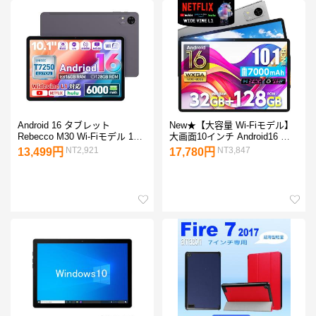
Android 16 タブレット
New★【大容量 Wi-Fiモデル】
Rebecco M30 Wi-Fiモデル 10
大画面10インチ Android16 タ
インチ 16GB+128GB T615 8コ
ブレットPC 大容量 32GB /
NT2,921
NT3,847
13,499円
17,780円
ア Widevine L1 顔認識 GPS
128GBROM タブレットpc wi-fi
OTG 6000mAh 445g 軽量
モデル 本体 TECLAST
GMS/TELEC 日本語説明書