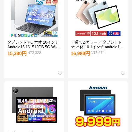
タブレット PC 本体 10インチ
＼選べるカラー／ タブレット
Android15 16+512GB 5G Wi-Fi
pc 本体 10.1インチ android15
モデル GPS Bluetooth 通話対
アンドロイド wi-fiモデル 動画
NT3,328
NT3,674
15,380円
16,980円
応 IPS液晶 simフリー GMS認
64GB 読書 アイリスオーヤマ
証 軽量 在宅勤務 ネット授業
TA10E1W63-V1H 安心延長保
人気 おすすめ
証対象