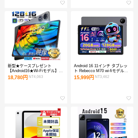
新型★ケースプレゼント
Android 16 11インチ タブレッ
【Android16★Wi-Fiモデル】
ト Rebecco M70 wi-fiモデル
GPS搭載 11インチ TECLAST
GPS搭載 大画面 90Hz Gemini
NT4,063
NT3,462
18,780円
15,999円
128GB Android16 GPS 8コア
AI RAM20GB+ROM128GB 顔
Wi-Fiモデル タブレット端末
認識 Widevine L1&amp;Netflix
PC 大画面 本体
8000mAh グレー