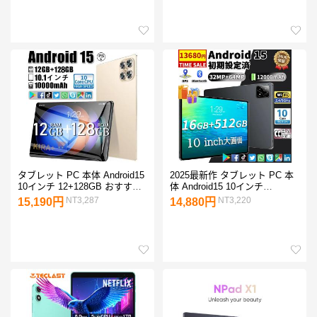
ーク ネット授業 動画視聴
64/128GB Widevine L1 WiFi 6
GPS 電話 simフリー
1TB拡張 8コア
タブレット PC 本体 Android15
2025最新作 タブレット PC 本
10インチ 12+128GB おすすめ
体 Android15 10インチ
Wi-Fi 5G モデル GPS
12+256GB FullHD 2in1
NT3,287
NT3,220
15,190円
14,880円
Bluetooth 通話対応 IPS液晶 大
SIM+Wi-Fi GPS 電話 コスパ最
画面 軽量 在宅勤務 ネット授業
高 IPS液晶 大画面 軽量 在宅勤
2025 ギフト
務 ネット授業 おすすめ