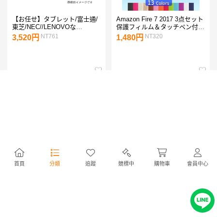
【お任せ】タブレット/富士通/
Amazon Fire 7 2017 3点セット
東芝/NEC//LENOVOな
保護フィルム＆タッチペン付
ど/ATOM/4GB/64GB/Windows
タブレットカバー ７インチ用
NT761
NT320
3,520円
1,480円
10/10.1インチ/お買い得!!!
PUレザー ゆうパケット送料無
料
首頁
分類
追蹤
競標中
購物車
會員中心
【ラッピング可】【即日発送】
Android 16 タブレット 10イン
【新品】Apple アップル iPad
チ MENTUME T30 アンドロイ
11インチ Wi-Fi 128GB 2025年
ド16 大画面 Wi-Fiモデル GPS
NT16,020
NT3,029
74,030円
13,999円
春モデル MD3Y4J/A シルバー
搭載 24GB+128GB 8コアCPU
6000mAh Widevine L1/Netflix
対応 日本語仕様書