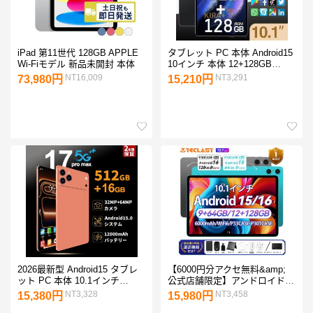
iPad 第11世代 128GB APPLE
タブレット PC 本体 Android15
Wi-Fiモデル 新品未開封 本体
10インチ 本体 12+128GB
FullHD wi-fi 5G 在宅勤務 ネッ
NT16,009
NT3,291
73,980円
15,210円
ト授業 コスパ最高 安い クリス
マス GPS 電話 タブレット
2025最新作
2026最新型 Android15 タブレ
【6000円分アクセ無料&amp;
ット PC 本体 10.1インチ
公式店舗限定】アンドロイド
16+512GB FullHD wi-fi 5G IPS
タブレット 10インチTECLAST
NT3,328
NT3,458
15,380円
15,980円
液晶 軽量 HD視力保護 テレワ
P33 16/15 本体 9/12GB RAM