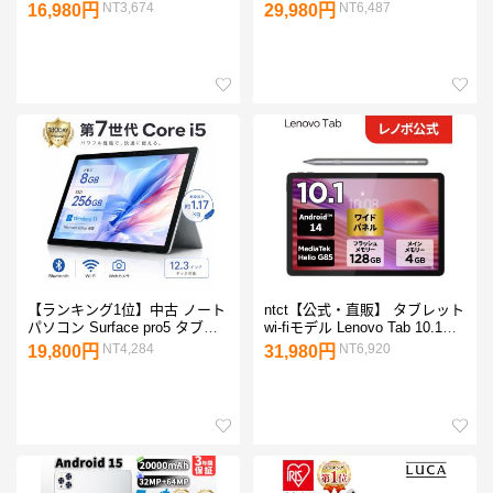
チ Wi-Fiモデル 1280*800
Android 14 4GB/64GB docomo
NT3,674
NT6,487
16,980円
29,980円
Widevine L1 16GB+128GB 8コ
select
アCPU 6000mAh 顔認識/GPS
搭載 456g超軽量
【ランキング1位】中古 ノート
ntct【公式・直販】 タブレット
パソコン Surface pro5 タブレ
wi-fiモデル Lenovo Tab 10.1イ
ット サーフェス 12.3型液晶
ンチ タッチパネル付き
NT4,284
NT6,920
19,800円
31,980円
Corei5 メモリ8GB SSD256GB
MediaTek Helio G85 4GB
office Windows11マイクロソフ
128GB Android 14 Micro SD カ
ト 爆買
ード対応 グレー