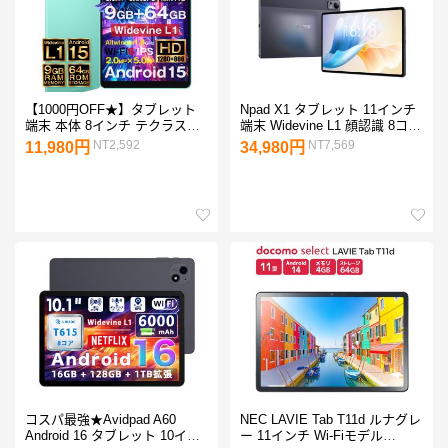
【1000円OFF★】タブレット
Npad X1 タブレット 11インチ
端末 本体 8インチ テクラスト
端末 Widevine L1 顔認識 8コア
teclast P85 wi-fiモデル android
CPU ディスプレイ 4G LTE /
NT2,592
NT7,569
11,980円
34,980円
【人気 おすすめ 子供用 小学生
Wi-Fiモデル アンドロイド 本体
初心者 格安 テザリング】
（保護フィルム、保護ケース）
付属
コスパ最強★Avidpad A60
NEC LAVIE Tab T11d ルナグレ
Android 16 タブレット 10イン
ー 11インチ Wi-Fiモデル