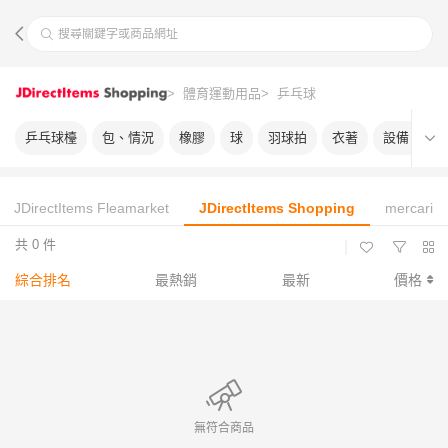
搜尋關鍵字或商品網址
> 體育運動用品
> 乒乓球
乒乓球檯
包、情況
橡膠
球
羽球拍
衣著
設備、備品
JDirectItems Fleamarket
JDirectItems Shopping
mercari
共 0 件
|
綜合排名
最熱銷
最新
價格
無符合商品