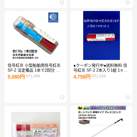
信号紅炎 小型船舶用信号紅炎
●クーポン発行中●送料無料 信
SF-2 法定備品 1本で2回分 注
号紅炎 SF-2 2本入り1組 1ヶ月
文月製造分出荷 船舶発煙筒 小
以内の最新製造 発煙筒 JCI検
NT1,099
NT1,029
5,080円
4,758円
型船舶用 小型船舶 船検 信号
査品 法定備品 小型船舶用 SF2
紅炎 船 ボート ヨット 検査 国
筒の中に2本1組で入ってます
際化工