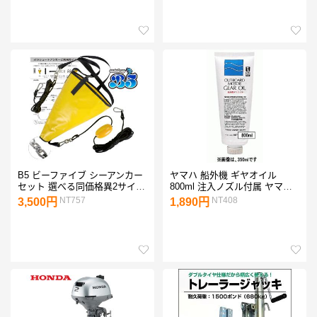
22mm 25mm 32mm 対応 【楽
紅炎 船 ボート ヨット 検査 国
天倉庫より出荷】
際化工
B5 ビーファイブ シーアンカー
ヤマハ 船外機 ギヤオイル
セット 選べる同価格異2サイズ
800ml 注入ノズル付属 ヤマハ
日本語取付 パラシュートアン
純正 船外機 ギアオイル
NT757
NT408
3,500円
1,890円
カー 流し釣り カヤック sup サ
ップ ゴムボート ミニボート