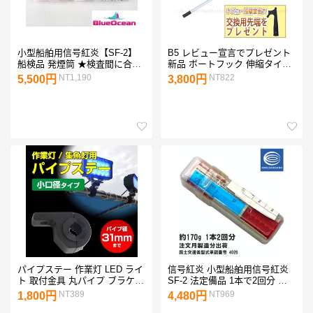
小型船舶用信号紅炎【SF-2】
B5 レビュー宣言でプレゼント
船検品 発煙筒 ★検査間に合い
新品 ボートフック 伸縮タイプ
ます!!!(検査機構へ領収FAXサ
テレスコピック 127cm-221cm
NT1,190
NT822
5,500円
3,800円
ービス）
任意の長さで固定可能 送料無
料 沖縄県は除く ボート用品
パイプステー 作業灯 LED ライ
信号紅炎 小型船舶用信号紅炎
ト 取付金具 丸パイプ ブラケッ
SF-2 法定備品 1本で2回分 注
ト ワークライト 投光器 集魚灯
文月製造分出荷 船舶発煙筒 小
NT389
NT969
1,800円
4,480円
船 ボート パイプ径19mm
型船舶用 小型船舶 船検 信号