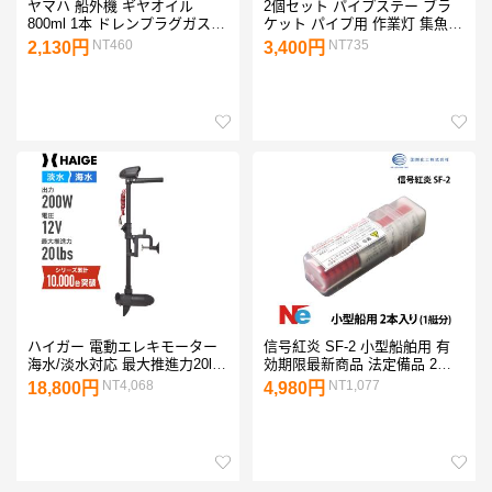
ヤマハ 船外機 ギヤオイル
2個セット パイプステー ブラ
800ml 1本 ドレンプラグガスケ
ケット パイプ用 作業灯 集魚灯
ット 2個 セット ヤマハ 純正
投光器 ワークライト サーチラ
NT460
NT735
2,130円
3,400円
船外機 ギアオイル ガスケット
イト 固定金具 パイプ径19mm
セット(注入ノズル付属 )
22mm 25mm 31mm対応【楽天
倉庫より出荷】
ハイガー 電動エレキモーター
信号紅炎 SF-2 小型船舶用 有
海水/淡水対応 最大推進力20lbs
効期限最新商品 法定備品 2本
2馬力未満 HS-50735
入り (1艇分) 小型船舶検査対応
NT4,068
NT1,077
18,800円
4,980円
国際化工