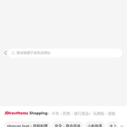
搜尋關鍵字或商品網址
> 戶外、釣魚、旅行用品
> 玩樂船、遊艇
pleasure boat、遊艇船體
安全、救命用具
小船拖車
水上摩托