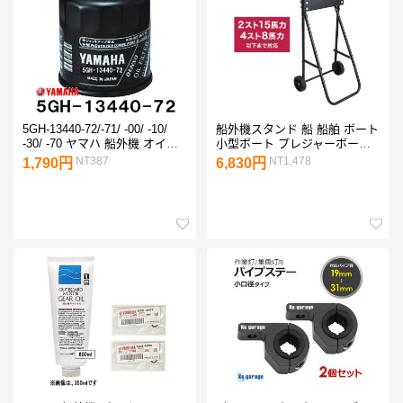
5GH-13440-72/-71/ -00/ -10/
船外機スタンド 船 船舶 ボート
-30/ -70 ヤマハ 船外機 オイル
小型ボート プレジャーボート
フィルター エレメント 4サイ
マルチドーリー メンテナンス
NT387
NT1,478
1,790円
6,830円
クル 4ストローク ヤマハ 純正
整備 保管 運搬 船用品 船舶用
部品
品