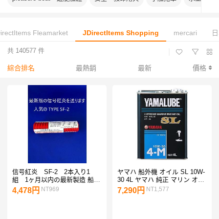
irectItems Fleamarket
JDirectItems Shopping
mercari
日
共 140577 件
|
綜合排名
最熱銷
最新
價格
信号紅炎 SF-2 2本入り1
ヤマハ 船外機 オイル SL 10W-
組 1ヶ月以内の最新製造 船検
30 4L ヤマハ 純正 マリン オイ
品 発煙筒 JCI検査品 法定
ル 4ストローク 4サイクル ヤマ
NT969
NT1,577
4,478円
7,290円
備品 小型船舶用 SF2 筒の
ハ マリン オイル SL YAMAHA
中に2本1組で入ってます
船 ボート ヤマハマリンオイル
SL