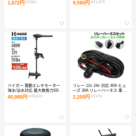
ストローク オイル ヤマハ マリ
NT361
NT2,075
1,672円
9,590円
ン オイル 純正 船外機オイル
分離混合用
ハイガー 電動エレキモーター
リレー 12v 24v 対応 40A ヒュ
海水/淡水対応 最大推進力55lbs
ーズ 30A リレーハーネス 車 フ
2馬力未満 HS-50703-90 1年保
ォルランプ 2灯用 リレースイ
NT8,870
NT476
40,990円
2,200円
証
ッチ バイク フォグ 船 イカ釣
り 集魚灯 スイッチ