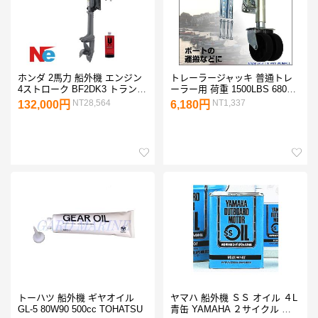
ホンダ 2馬力 船外機 エンジン
トレーラージャッキ 普通トレ
4ストローク BF2DK3 トランサ
ーラー用 荷重 1500LBS 680kg
ムS バーハンドルタイプ エン
ダブルタイヤ仕様
NT28,564
NT1,337
132,000円
6,180円
ジンオイル1L付 BF2DK3-
SCHJ
トーハツ 船外機 ギヤオイル
ヤマハ 船外機 ＳＳ オイル ４L
GL-5 80W90 500cc TOHATSU
青缶 YAMAHA ２サイクル ２