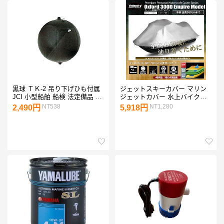
黒球 ＴＫ-2 吊り下げひも付属
ジェットスキーカバー マリン
JCI 小型船舶 船検 法定備品 国
ジェットカバー 水上バイクカ
土交通省 型式承認品
バー 全長360cmまで
NT538
NT1,280
2,490円
5,918円