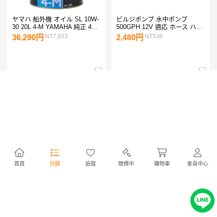
ヤマハ 船外機 オイル SL 10W-
ビルジポンプ 水中ポンプ
30 20L 4-M YAMAHA 純正 4ス
500GPH 12V 適応 ホース ハイ
トローク 4サイクル ヤマハ マ
パワー 浸水対策 排水 海水対応
NT7,853
NT536
36,290円
2,480円
リンオイル 船 ボート 単品配送
首頁
分類
追蹤
競標中
購物車
會員中心
ソルトアウェイ SALT-AWAY
トーハツ 船外機 4ストローク
原液 3784ml 塩害腐食防止剤
船外機 エンジンオイル SL
錆防止 錆び止め メンテナンス
10W-30 1.0L TOHATSU
NT3,094
NT523
14,300円
2,420円
洗剤 ジェットスキー 水上バイ
ク ボート 船外機 車 除雪車 重
機 トラック