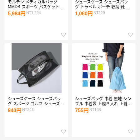
モルテン メディカルバッグ
シューズケース シューズバッ
MMDB スポーツ バスケットボ
グ トラベル ポーチ 収納 靴入
ール バレーボール サッカー フ
れ アウトドア 海水浴 プール
NT1,294
NT229
5,984円
1,060円
ットサル
旅行 スポーツ 持ち運び 便利 L
サイズ 9107-L
シューズケース シューズバッ
シューズバッグ 巾着 無地 シン
グ スポーツ ゴルフ シューズ入
プル 巾着袋 上履き入れ 上靴入
れ 靴袋 スパイクケース トラベ
れ シューズケース 体操着入れ
NT203
NT163
940円
755円
ル ポーチ 収納袋 旅行 メッシ
女子 男子 靴入れ 爆買
ュ