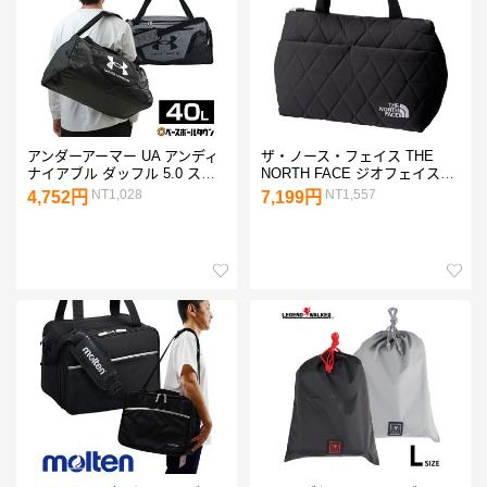
アンダーアーマー UA アンディ
ザ・ノース・フェイス THE
ナイアブル ダッフル 5.0 スモ
NORTH FACE ジオフェイスボ
ール ボストンバッグ ゲームバ
ックストート バッグ ショルダ
NT1,028
NT1,557
4,752円
7,199円
ッグ 大容量 大型 部活 合宿
ーバッグ トートバッグ ポーチ
1369222
軽量 通勤 通学 普段使いバッグ
旅