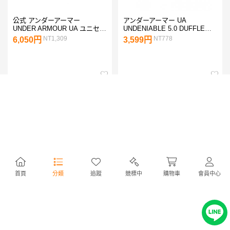
公式 アンダーアーマー
アンダーアーマー UA
UNDER ARMOUR UA ユニセッ
UNDENIABLE 5.0 DUFFLE
クス トレーニング ハッスル ス
BAG S 1369222 012 ダッフル
NT1,309
NT778
6,050円
3,599円
ポーツ バックパック 1364181
バッグ 40L UNDER ARMOUR
バッグ リュック メンズ ウィメ
ンズ ブラック
首頁
分類
追蹤
競標中
購物車
會員中心
ナイキ ヘリテージ ウエスト パ
シューズバッグ シューズケー
ック DB0490 ウエストバッグ
ス スポーツ シューズバッグ 靴
NIKE
バッグ 通気メッシュ ゴルフ ジ
NT497
NT190
2,299円
880円
ム 部活の靴収納 小学校 中学校
旅行 出張 軽量