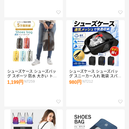
折りたたみ
シューズケース シューズバッ
シューズケース シューズバッ
グ スポーツ 防水 大きい トラ
グ スニーカー入れ 靴袋 スパイ
ベルケース トラベルバッグ シ
ク バッシュ ゴルフ サッカー
NT259
NT212
1,199円
980円
ューズ入れ ポーチ 靴入れ 収納
バレー スポーツ 防水 収納 靴
大人 高校生 中学生 シューズバ
箱 巾着 メッシュ
ック