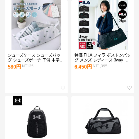
シューズケース シューズバッ
特価 FILA フィラ ボストンバッ
グ シューズポーチ 子供 中学
グ メンズ レディース 3way 大
部活 小学校 靴袋 上履き 防水
容量 50L YKK リュック スポー
NT125
NT1,395
580円
6,450円
撥水 旅行 小物入れ シューズ入
ツバッグ 修学旅行 林間学校 3
れ 新学期 爆買
泊 ノベルティ付