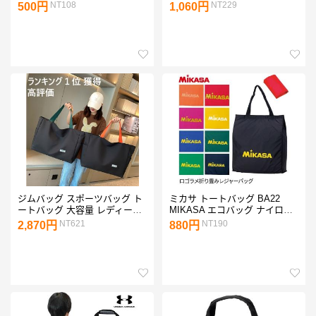
ューズ ケース ジム フィットネ
れ アウトドア 海水浴 プール
NT108
NT229
500円
1,060円
ス アウトドア 旅行 出張 スポ
旅行 スポーツ 持ち運び 便利 L
ーツ 登山
サイズ 9107-L
ジムバッグ スポーツバッグ ト
ミカサ トートバッグ BA22
ートバッグ 大容量 レディース
MIKASA エコバッグ ナイロン
メンズ 防水 ショルダー フィッ
折りたたみ ラメ入りロゴ バレ
NT621
NT190
2,870円
880円
トネス おしゃれ テニス ヨガ
ーボール
大きめ 軽量 軽い おしゃれ 35L