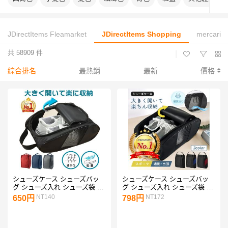
JDirectItems Fleamarket
JDirectItems Shopping
mercari
共 58909 件
|
綜合排名
最熱銷
最新
價格
シューズケース シューズバッ
シューズケース シューズバッ
グ シューズ入れ シューズ袋 ス
グ シューズ入れ シューズ袋 ゴ
ニーカー入れ 靴 袋 スポーツ
ルフ スニーカー入れ スポーツ
NT140
NT172
650円
798円
防水 スパイク 小学生 中学 部
防水 靴袋 スパイクケース 小学
活 ジム 収納 通気性
生 中学生 高校生 部活 ジム 収
納