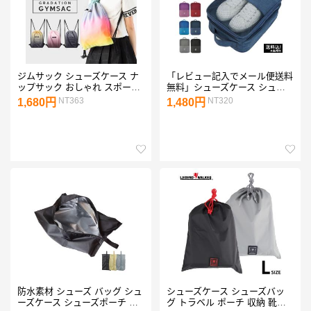
ジムサック シューズケース ナ
「レビュー記入でメール便送料
ップサック おしゃれ スポーツ
無料」シューズケース シュー
バッグ 巾着
ズバッグ 靴収納 靴入れ 旅行
NT363
NT320
1,680円
1,480円
トラベル 大容量 スポーツ GPT
gu1a886-mail(1通1点迄)
(gu1a887)
防水素材 シューズ バッグ シュ
シューズケース シューズバッ
ーズケース シューズポーチ シ
グ トラベル ポーチ 収納 靴入