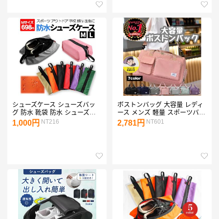
シューズケース シューズバッ
ボストンバッグ 大容量 レディ
グ 防水 靴袋 防水 シューズ入
ース メンズ 軽量 スポーツバッ
れ 旅行 スポーツジム スパイク
グ スポーツ トラベル 旅行おし
NT216
NT601
1,000円
2,781円
入れ 部活 アウトドア 旅行 フ
ゃれ ボストン ジムバッグ ゴル
ァスナー スニーカー 折りたた
フ 防水 乾湿分離 爆買
み