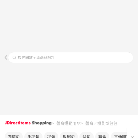
搜尋關鍵字或商品網址
> 體育運動用品
> 體育／機能型包包
圓筒包
手提包
提包
琺瑯包
背包
鞋盒
其他體育包