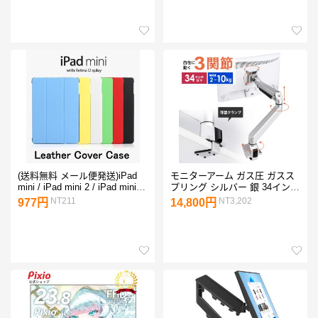
M1 M2 対応 ブルーライトカッ
24 27インチ 反射防止 指紋防
ト アンチグレア
止 抗菌
(送料無料 メール便発送)iPad
モニターアーム ガス圧 ガスス
mini / iPad mini 2 / iPad mini 3
プリング シルバー 銀 34インチ
/ iPad mini Retina 通用スマー
対応 ディスプレイアーム モニ
NT211
NT3,202
977円
14,800円
トカバー スリープ機能付け 三
タースタンド クランプ式 サン
つ折蓋 全6色 (ケース)
ワダイレクト 1画面 シングル
100-LA018