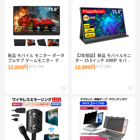
新品 モバイル モニター ポータ
【2年保証】新品 モバイルモニ
ブルサブ ゲームモニター ディ
ター 15.6インチ 1080P モバイ
スプレイ 安い 15.6インチ IPS
ルディスプレイ ポータブルモ
NT2,769
NT2,380
12,800円
10,999円
液晶パネル 1920x1080 FHD ス
ニター ゲームモニター IPS液
ピーカー内蔵 折り畳みスタン
晶パネル スタンドカバー FHD
ドpd15爆買
軽量 HDMI