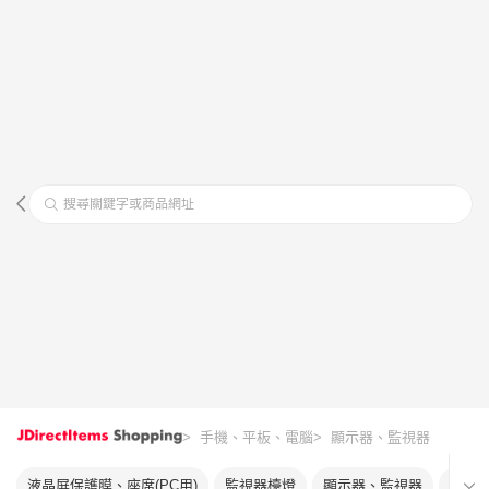
搜尋關鍵字或商品網址
> 手機、平板、電腦
> 顯示器、監視器
液晶屏保護膜、座席(PC用)
監視器檯燈
顯示器、監視器
顯示