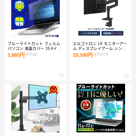
ブルーライトカット フィルム
エルゴトロン LX モニターアー
パソコン 液晶カバー 15.6イン
ム ディスプレイアーム シング
チ 16:9 ノートパソコン PC 保
ル デスクマウント マットブラ
NT428
NT3,979
1,980円
18,390円
護フィルム ブルーライトカッ
ック 34インチ (3.2から11.3kg)
トアンチグレア 反射防止
まで対応 VESA スタンド 45-
241-224