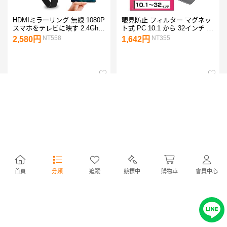
HDMIミラーリング 無線 1080P
覗見防止 フィルター マグネッ
スマホをテレビに映す 2.4Ghz
ト式 PC 10.1 から 32インチ の
高速伝送 在宅 遅延ゼロ IOS
ぞき見防止 プライバシー フィ
NT558
NT355
2,580円
1,642円
Android windows 対応 HD高画
ルム 覗き見防止 13.3 14 15.6
質 操作簡単【PL保険加入済み
ブルーライトカット 取り外し
製品・安心】
可能
首頁
分類
追蹤
競標中
購物車
會員中心
モニター PCディスプレイ FHD
MacBook Air Neo 13インチ ケ
HDMI 1080P大手メーカーモニ
ース フィルム キーボードカバ
ター 21〜23インチ 中古LCD
ー セット クリア M1 M2 M3
NT926
NT471
4,280円
2,180円
DELL HP Lenovo NEC LGなど
M4 M5 マックブック エアー ネ
送料無料
オ