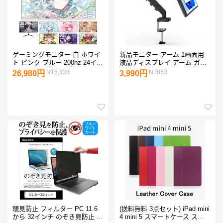
ゲーミングモニター 白 ホワイ
新品モニター アーム 1画面用
ト ピンク ブルー 200hz 24イン
液晶ディスプレイ アーム ガス
チ IPS PC ゲーム ディスプレ
スプリング式 ガス圧式 モニタ
NT5,838
NT863
26,980円
3,990円
イ 液晶 パソコン スピーカー内
ースタンド 曲面 10〜32インチ
蔵 fps Pixio
対応 耐荷重2〜10kg 高さ角度
調節 爆買
覗見防止 フィルター PC 11.6
(送料無料 3点セット) iPad mini
から 32インチ のぞき見防止 パ
4 mini 5 スマートケース スリ