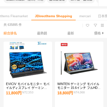
ctItems Fleamarket
JDirectItems Shopping
mercari
日本
共 635895 件
|
綜合排名
最熱銷
最新
價格
EVICIV モバイルモニター モバ
WINTEN ゲーミング モバイル
イルディスプレイ ゲーミング
モニター 15.6インチ フルHD
モニター 15.6インチ Full HD
Type-C/HDMI接続 PS5/Switch
NT2,553
NT4,068
11,800円
18,800円
高画質 Type-C VESA Switch対
iPhone ノングレア WT-156H2-
応 PCモニタ 自立式スタンド
BS 5523 爆買
角度調整