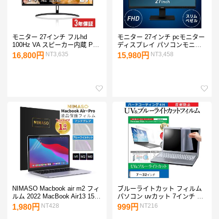
モニター 27インチ フルhd
モニター 27インチ pcモニター
100Hz VA スピーカー内蔵 PC
ディスプレイ パソコンモニタ
モニター ディスプレイ 液晶 パ
ー 新品 hdmi パソコン 液晶モ
NT3,635
NT3,458
16,800円
15,980円
ソコンモニター DT-JF275S-B
ニター フルHD アイリスオーヤ
アイリスオーヤマ *
マ ILD-D27FHT-B *
NIMASO Macbook air m2 フィ
ブルーライトカット フィルム
ルム 2022 MacBook Air13 15
パソコン uvカット 7インチ か
Pro13 MacBook Pro14 Pro16
ら 32インチ PC 保護 フィルム
NT428
NT216
1,980円
999円
インチ 保護フィルム MacBook
11.6 12.5 13.3 14 15.6 17.3 20