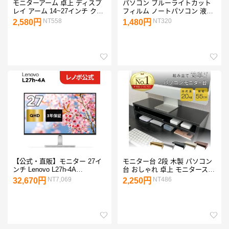
モニターアーム 卓上 ディスプ
パソコン ブルーライトカット
レイ アーム 14~27インチ クラ
フィルム ノートパソコン 液晶
ンプ式 1画面 PC パソコン モ
保護 保護フィルム 14 15.6 16
NT558
NT320
2,580円
1,480円
ニター 液晶 ディスプレイ テレ
17.3
ビ 可動 上下 左右 角度調整 自
由
【公式・直販】モニター 27イ
モニター台 2段 木製 パソコン
ンチ Lenovo L27h-4A
台 おしゃれ 卓上 モニタースタ
(67C0UAC6JP)27型 QHD IPS
ンド 机上 卓上 ロータイプ デ
NT7,069
NT486
32,670円
2,250円
WLED液晶モニター【3年保
スク上 ラック デスクトップ
証】ディスプレイ PC モニター
PCラック PCスタンド PC台
パソコン モニター
机上台 机上棚