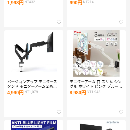
ソコン 12 13.3 14 15.6 20 24
ープ機能付け 全10色 (iPad
NT432
NT214
1,998円
990円
プライバシー フィルム PC 覗
mini4 mini5 case カバー)
き見防止 ブルーライトカット
取り外し
バージョンアップ モニタース
モニターアーム 白 スリム シン
タンド モニターアーム２画面
グル ホワイト ピンク ブルー
耐荷重2.0〜10kg デュアル デ
ガススプリング 17〜32インチ
NT1,079
NT1,943
4,990円
8,980円
ィスプレイアーム 品質ガスス
ゲーミングモニター スタンド
プリング内蔵 13〜32インチ対
PS1S WAVE PSW1S Pixio
応 arm2爆買