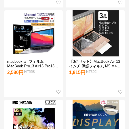
macbook air フィルム
【3点セット】MacBook Air 13
MacBook Pro13 Air13 Pro13
インチ 保護フィルム M5 M4
2022 M2搭載 保護フィルム ブ
M3 M2 対応 ブルーライトカッ
NT558
NT392
2,580円
1,815円
ルーライトカット アンチグレ
ト キーボードカバー タッチパ
ア 光沢 極上 Pro14 M1 画面保
ッドカバー 2026 2025 2024
護 日本製
2022年