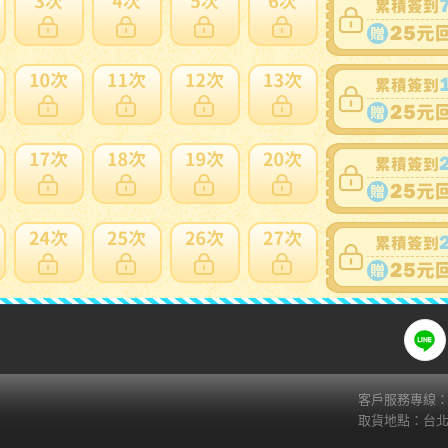
賣家寄錯全額處理
運送損壞全
支付方式
關注
ATM
web-ATM
Fa
Li
超商繳費( 7-11 ibon)
貨到付款
AFTEE(貨到後付款)
zingala銀角零卡
信用卡
客戶服務專線：02
取貨地點：台北