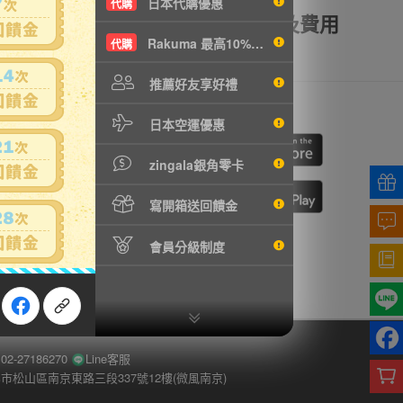
日本代購優惠
代購
額理賠
全透明資訊及費用
Rakuma 最高10%現折
代購
推薦好友享好禮
我們
行動購物
日本空運優惠
cebook
ne
zingala銀角零卡
寫開箱送回饋金
切換到手機版
會員分級制度
-27186270
Line客服
市松山區南京東路三段337號12樓(微風南京)