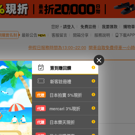
您好，
請登入
免費註冊
我要匯款
購物車
網購實名制
最新公告
客服留言
開箱分享
服務說明
下載APP
例假日服務時間為13:00~22:00
開車自取免費停車一小時
簽到賺回饋
新客註冊禮
日本拍賣 5%現折
代標
mercari 3%現折
代購
日本樂天現折
代購