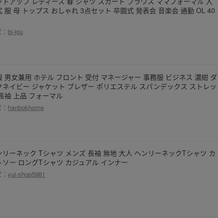
ットアップ レディース 春 シャツ スカート ブラウス ママフォーマル 入
 服 母 トップス おしゃれ 3点セット 卒園式 発表会 音楽会 通勤 OL 40
家：
bi-jou
服 男女兼用 ホテル フロント 受付 マネージャー 事務服 ビジネス 濃紺 ダ
クネイビー ジャケット ブレザー ポリエステル スパンデックス ストレッ
 長袖 上品 フォーマル
家：
hanbokhome
ンリーネック Tシャツ メンズ 長袖 無地 大人 ヘンリーネックTシャツ カ
トソー ロングTシャツ カジュアル インナー
家：
yui-shop5981