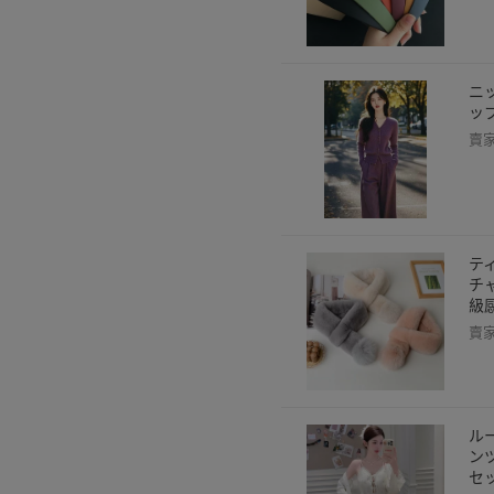
ニ
ッ
賣
テ
チ
級
賣
ル
ン
セ