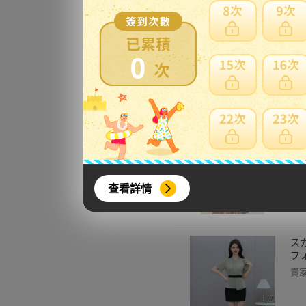
ジ
トッ
0
た
賣
レ
ト
ゃ
賣
查看詳情
ス
フォ
賣