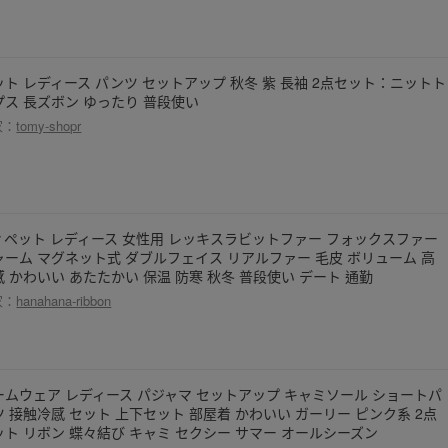
ット レディース パンツ セットアップ 秋冬 紫 長袖 2点セット：ニットト
プス 長ズボン ゆったり 普段使い
家：
tomy-shopr
ィペット レディース 女性用 レッキスラビットファー フォックスファー
ャーム マグネット式 ダブルフェイス リアルファー 毛皮 ボリューム 高
感 かわいい あたたかい 保温 防寒 秋冬 普段使い デート 通勤
家：
hanahana-ribbon
ームウェア レディース パジャマ セットアップ キャミソール ショートパ
ツ 接触冷感 セット 上下セット 部屋着 かわいい ガーリー ピンク系 2点
ット リボン 蝶々結び キャミ セクシー サマー オールシーズン