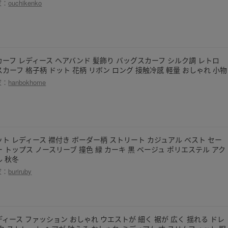
家：
ouchikenko
カーフ レディース ヘアバンド 髪飾り バッグスカーフ シルク調 レトロ
スカーフ 格子柄 ドット 花柄 リボン ロング 接触冷感 軽量 おしゃれ 小物
家：
hanbokhome
ット レディース 襟付き ボーダー柄 ストリート カジュアル ベスト セー
ー トップス ノースリーブ 撞色 緑 カーキ 黒 ベージュ ポリエステル アク
ル 秋冬
家：
buriruby
ディース ファッション おしゃれ ウエストが 細く 裾が 広く 揺れる ドレ