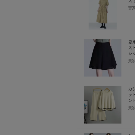
ス
賣
夏
ス
シ
賣
カ
ッ
ン
賣