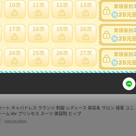
ャケット レディース ミセス 母親 春秋 ニット カーディガン 前開き 花柄
プス 厚手 カジュアル 40代 50代 60代 アウター ルーズ フィット ゆっ
り 長袖 通勤 普段着 おしゃれ 体型カバー ネイビー
家：
narukimar
ディース 黒 ジャケット 秋冬 カジュアル 小さい ハイエンド ストリート
ップス レディースファッション スリムフィット クール ハイエンド おし
れ
家：
la-graine
カート キャバドレス ラウンジ 制服 レディース 美容系 サロン 接客 ユニ
ーム ktv プリンセス スーツ 美容院 ヒップ
家：
secure-depo