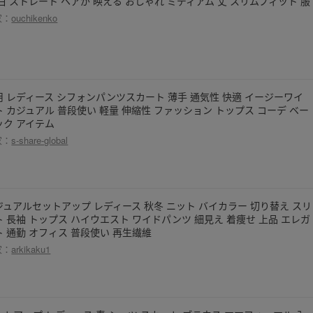
 白 ストレート ヘアが 映える おしゃれ ミディアム 丈 スリムフィット 服
家：
ouchikenko
用 レディース シフォンパンツスカート 薄手 通気性 快適 イージーワイ
ト カジュアル 普段使い 軽量 伸縮性 ファッション トップス コーデ ベー
ック アイテム
家：
s-share-global
ジュアルセットアップ レディース 秋冬 ニット バイカラー 切り替え スリ
ト 長袖 トップス ハイウエスト ワイドパンツ 細見え 着痩せ 上品 エレガ
ト 通勤 オフィス 普段使い 再生繊維
家：
arkikaku1