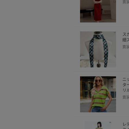
賣
ス
細
賣
ニ
タ
リ
賣
レ