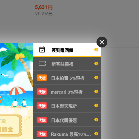
5,631円
NT1218元
簽到賺回饋
6,044円
NT1307元
新客註冊禮
日本拍賣 5%現折
代標
mercari 3%現折
代購
2,816円
日本樂天現折
代購
NT609元
日本代購優惠
代購
Rakuma 最高10%現折
代購