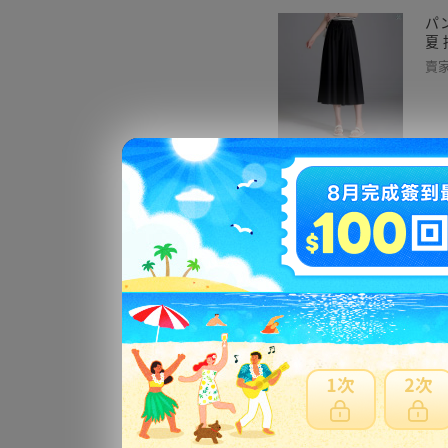
パ
夏
賣
レ
女
ズ
賣
ヘ
ー
ュ
ク
賣