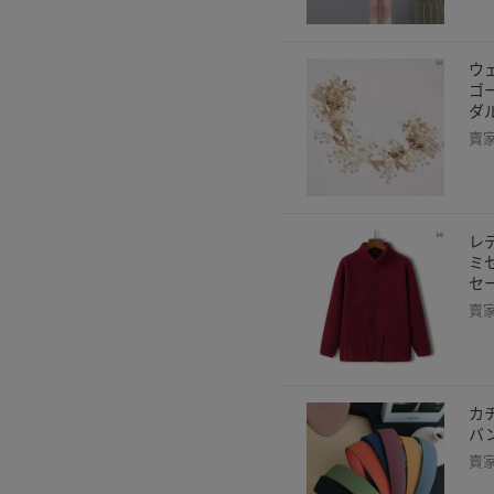
ウ
ゴ
ダ
賣
レ
ミ
セ
賣
カ
バ
賣