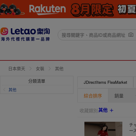
日本樂天
女裝
其他
分類清單
JDirectItems FleaMarket
其他
綜合排序
銷量
其他
收藏類別
チ
ー