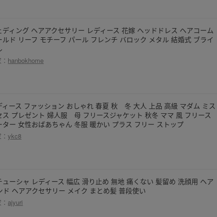
ェディング ヘアアクセサリー レディース 花嫁 ヘッドドレス ヘアコーム
ールド リーフ モチーフ パール フレンチ バロック メタル 結婚式 ブライ
ル
家：
hanbokhome
ディース ファッション おしゃれ 春夏 秋 冬 大人 上品 高級 マダム ミス
セス プレゼント 婦人服 母 フリースジャケット 秋冬 ママ 風 フリース
ーター 女性おばあちゃん 冬服 暖かい プラス フリー ストップ
家：
ykc8
チューシャ レディース 幅広 滑り止め 無地 痛くない 髪留め 洗顔用 ヘア
ンド ヘアアクセサリー メイク まとめ髪 普段使い
家：
ajyuri