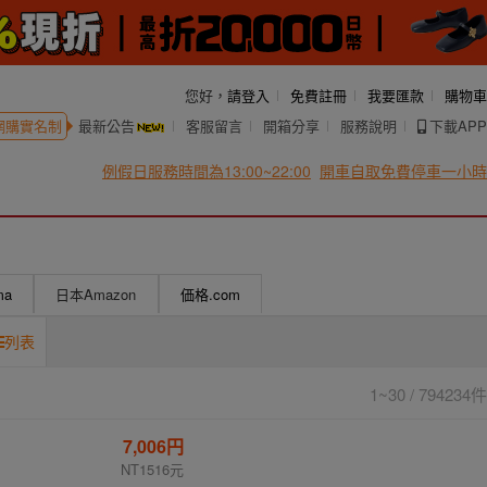
您好，
請登入
免費註冊
我要匯款
購物車
網購實名制
最新公告
客服留言
開箱分享
服務說明
下載APP
例假日服務時間為13:00~22:00
開車自取免費停車一小時
ma
日本Amazon
価格.com
列表
1~30 / 794234件
7,006円
NT1516元