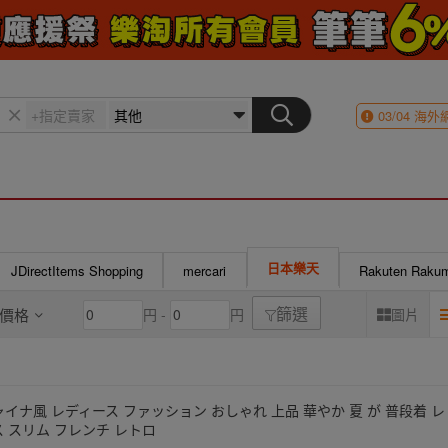
03/04
海外
日本樂天
JDirectItems Shopping
mercari
Rakuten Raku
價格
円 -
円
圖片
篩選
ャイナ風 レディース ファッション おしゃれ 上品 華やか 夏 が 普段着 レ
ス スリム フレンチ レトロ