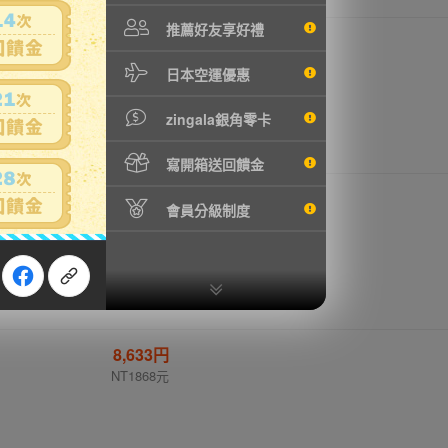
推薦好友享好禮
6,689円
NT1447元
日本空運優惠
zingala銀角零卡
寫開箱送回饋金
8,228円
會員分級制度
NT1780元
8,633円
NT1868元