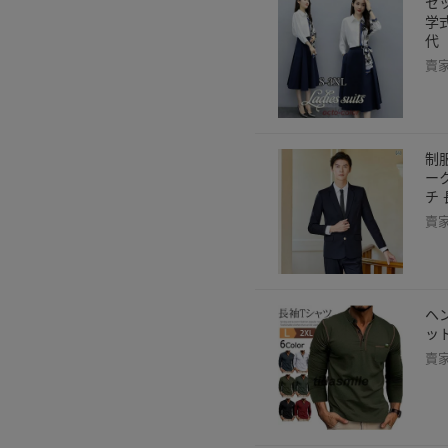
セ
学式
代
賣
制
ー
チ
賣
ヘ
ッ
賣