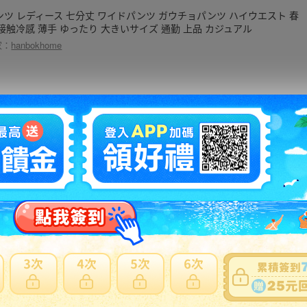
ンツ レディース 七分丈 ワイドパンツ ガウチョパンツ ハイウエスト 春
 接触冷感 薄手 ゆったり 大きいサイズ 通勤 上品 カジュアル
家：
hanbokhome
ディース スーツ ジャケット パンツ セットアップ おしゃれ ファッション
性 春秋 学生 面接 ビジネス 通勤 エレガント スタイリッシュ 大きいサイ
家：
la-graine
アアクセサリーレディースヘッドバンドカチューシャ兎柄布製イースタ
エッグウサギプリント結び目シンプルかわいいおしゃれフェミニンナチ
ラル髪飾り髪留め普段使いパーティーイベント仮装お出かけ雑貨小物ア
セサリ
家：
rapport-select