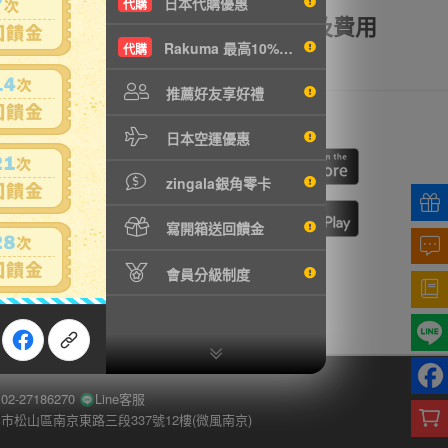
日本代購優惠
代購
額理賠
全透明資訊及費用
Rakuma 最高10%現折
代購
推薦好友享好禮
我們
行動購物
日本空運優惠
cebook
ne
zingala銀角零卡
寫開箱送回饋金
切換到手機版
會員分級制度
-27186270
Line客服
市松山區南京東路三段337號12樓(微風南京)