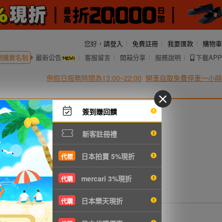
您好，
請登入
免費註冊
我要匯款
購物車
網購實名制
最新公告
客服留言
開箱分享
服務說明
下載APP
例假日服務時間為13:00~22:00
開車自取免費停車一小時
簽到賺回饋
新客註冊禮
日本拍賣 5%現折
代標
mercari 3%現折
代購
日本樂天現折
代購