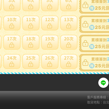
賣家寄錯全額處理
運送損壞全
支付方式
關注
ATM
web-ATM
Fa
Li
超商繳費( 7-11 ibon)
貨到付款
AFTEE(貨到後付款)
zingala銀角零卡
信用卡
客戶服務專線：02
取貨地點：台北