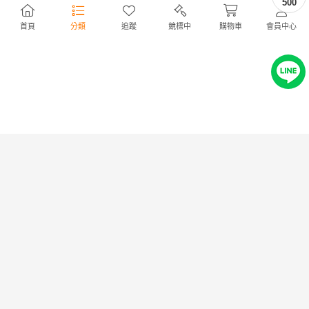
500
首頁
分類
追蹤
競標中
購物車
會員中心
US古着 シカゴ ホワイトソック
00s Slipknot Tシャツ ALL
ス MLB Tシャツ 黒 XL 希少 レ
HOPE IS GONE 両面
トロ
NT454
NT2,164
2,100円
10,000円
UNITED COLORS OF
激レア USJ ジョーズ Tシャ
BENETTON ポロシャツ ブル
ツ ユニバーサルスタジオジャ
ー 綿 ロゴ
パン Lサイズ
NT497
NT1,082
2,299円
5,000円