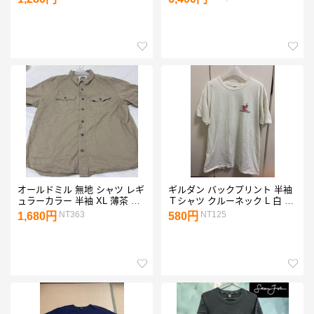
オールドミル 無地 シャツ レギ
ギルダン バックプリント 半袖
ュラーカラー 半袖 XL 薄茶 綿
Ｔシャツ クルーネック L 白 綿
アウトドア
ストリート
NT363
NT125
1,680円
580円