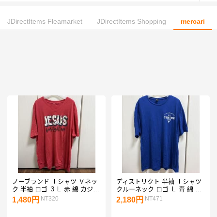
JDirectItems Fleamarket
JDirectItems Shopping
mercari
ノーブランド Ｔシャツ Ｖネッ
ディストリクト 半袖 Ｔシャツ
ク 半袖 ロゴ ３Ｌ 赤 綿 カジュ
クルーネック ロゴ Ｌ 青 綿 ス
アル
ポーツ
NT320
NT471
1,480円
2,180円