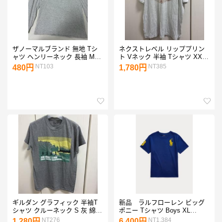
ザノーマルブランド 無地 Tシ
ネクストレベル リッププリン
ャツ ヘンリーネック 長袖 M
ト Vネック 半袖 Tシャツ XXL
灰 綿 お出かけ
灰 綿
NT103
NT385
480円
1,780円
ギルダン グラフィック 半袖T
新品 ラルフローレン ビッグ
シャツ クルーネック S 灰 綿
ポニー Tシャツ Boys XL
タウンユース
18/20 170
NT276
NT1,384
1,280円
6,400円