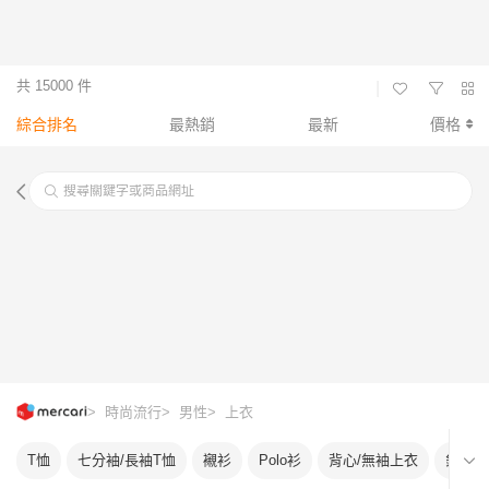
共 15000 件
|
綜合排名
最熱銷
最新
價格
搜尋關鍵字或商品網址
> 時尚流行
> 男性
> 上衣
T恤
七分袖/長袖T恤
襯衫
Polo衫
背心/無袖上衣
針織衫