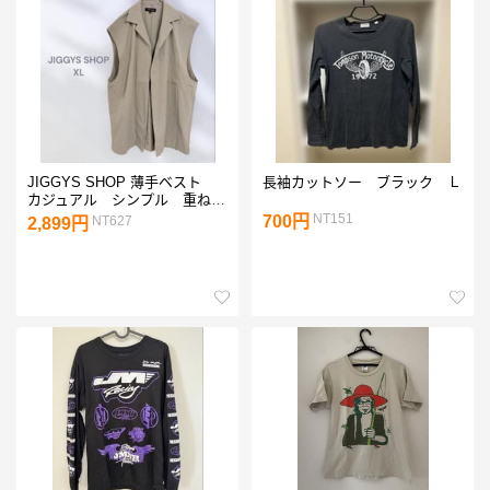
JIGGYS SHOP 薄手ベスト
長袖カットソー ブラック Ｌ
カジュアル シンプル 重ね
着 オシャレ
NT151
700円
NT627
2,899円