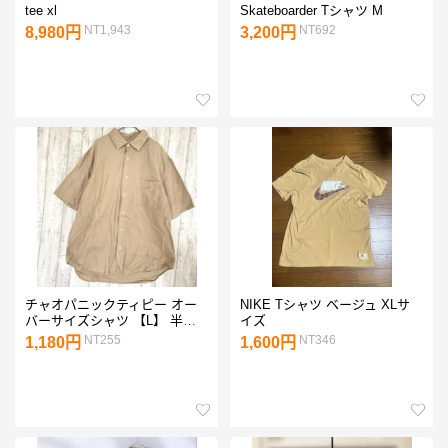
tee xl
Skateboarder Tシャツ M
NT1,943
NT692
8,980円
3,200円
チャオパニックティピー オー
NIKE Tシャツ ベージュ XLサ
バーサイズシャツ 【L】 半袖
イズ
コットン ベージュ
NT255
NT346
1,180円
1,600円