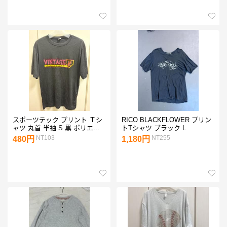
スポーツテック プリント Ｔシ
RICO BLACKFLOWER プリン
ャツ 丸首 半袖 S 黒 ポリエス
トTシャツ ブラック L
テル 運動
NT103
NT255
480円
1,180円