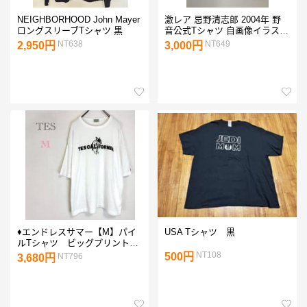
NEIGHBORHOOD John Mayer
激レア 忌野清志郎 2004年 野
ロングスリーブTシャツ 黒
音公式Tシャツ 自画像イラスト
Sサイズ
NT638
NT649
2,950円
3,000円
♦︎エンドレスサマー【M】パイ
USA Tシャツ 黒
ルTシャツ ビッグプリント
ドロスト ストレッチ
NT108
500円
NT796
3,680円