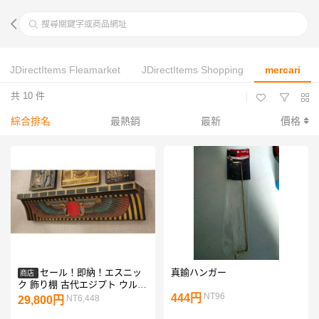
搜尋關鍵字或商品網址
JDirectItems Fleamarket
JDirectItems Shopping
mercari
共 10 件
|
綜合排名
最熱銷
最新
價格
セール！即納！エスニッ
真鍮ハンガー
商店
ク 飾り棚 古代エジプト ウル・
ウォッチ セレモニーオファー
NT96
444円
NT6,448
29,800円
シェルフ 飾り棚 彫像 彫刻/
Ceremonial Offering Shelf（輸