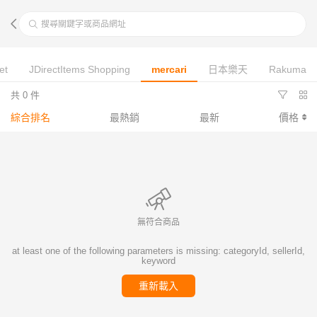
搜尋關鍵字或商品網址
et
JDirectItems Shopping
mercari
日本樂天
Rakuma
共 0 件
綜合排名
最熱銷
最新
價格
無符合商品
at least one of the following parameters is missing: categoryId, sellerId,
keyword
重新載入