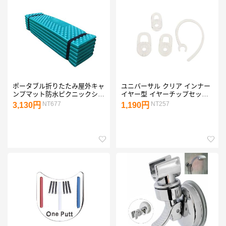
ポータブル折りたたみ屋外キャ
ユニバーサル クリア インナー
ンプマット防水ピクニックシー
イヤー型 イヤーチップセット
トクッション緑
携帯電話 Bluetooth対応 ヘッド
NT677
NT257
3,130円
1,190円
セット/ヘッドフォン