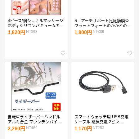
4ピース/個ショナルマッサージ
S - アーチサポート足底筋膜炎
ボディシリコンバキュームカッ
フラットフィートのかかとの痛
プアンチエイグカップにあるボ
みのためのインソール
NT393
NT389
1,820円
1,800円
ディ筋膜リリースコラーゲン
自転車ライザーバーハンドル
スマートウォッチ用 USB充電
アルミ合金 マウンテンバイク
ケーブル 磁気充電 2ピン
パーツ サイクリング 固定ギア
4.0mm USBチャージャー 充電
NT489
NT253
2,260円
1,170円
ハンドル バークランプ 25.4cm
器usb スマートウォッチ用充電
52cm ブラック
ケーブル ブラック