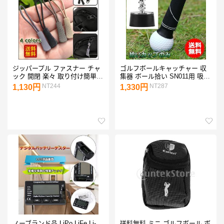
ジッパープル ファスナー チャ
ゴルフボールキャッチャー 収
ック 開閉 楽々 取り付け簡単
集器 ボール拾い SN011用 吸引
つかみやすい ノンスリップ ジ
パターグリップ含みません ゴ
NT244
NT287
1,130円
1,330円
ッパータブ プルコード 全4色
ルフボール ピックアップ
10本セット
ノーブランド品 LiPo LiFe Li-
送料無料 ミニ ゴルフボール ボ