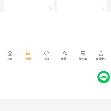
ジェルシート バイク/自転車用
ゴルフボールキャッチャー 収
首頁
分類
追蹤
競標中
購物車
會員中心
ゲルシート クッション 冷感グ
集器 ボール拾い 吸引 パターグ
ッズ 衝撃吸収 快適 尻痛対策
リップ含みません ゴルフボー
NT614
NT300
2,840円
1,390円
座り心地抜群 切り取り使用可
ル ピックアップ レッド
能