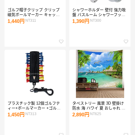
ゴルフ帽子クリップ クリップ
シャワーホルダー 壁付 強力吸
磁気ボールマーカー キャップ
盤 バスルーム シャワーフック
クリップ マーカー ゴルフ
調節可能 角度調整 シャワーヘ
NT311
NT300
1,440円
1,390円
3.2×3.1cm
ッド ハンドセットホルダー
プラスチック製 12個ゴルフテ
タペストリー 風景 3D 壁掛け
ィー+ボールマーカー +ゴルフ
防水 海 ハワイ 夏 おしゃれ テ
鉛筆 +ディボットツール +ティ
ーブルクロス インテリア
NT313
NT625
1,450円
2,890円
ーホルダー プラスチック
180x180cm 屋内 屋外使用