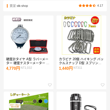
賣家
4.17
stk-shop
硬度計タイヤ A型 ラバーメー
カラビナ 20個 ハイキング バッ
ター 硬度テスターメーター ワ
クルスナップ D型 スプリング
ックス硬度測定 ショアー硬度
クリップ フック キーホルダー
NT1,032
NT311
4,770円
1,440円
デュロメーターテスター タイ
登山用カラビナ キーリング メ
ヤラバーメーター LCD表示メ
ンズ レディース 全7色
ータ 硬度計測器