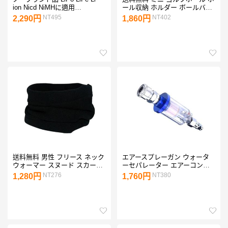
ion Nicd NiMHに適用
ール収納 ホルダー ボールバッ
CellMeter-7 デジタル バッテリ
グ ボールケース ティーケース
NT495
NT402
2,290円
1,860円
ー容量チェッカー テスター
送料無料 男性 フリース ネック
エアースプレーガン ウォータ
ウォーマー スヌード スカーフ
ーセパレーター エアーコンプ
マフラー マスク ソフト 防風
レッサー 塗装ガン 水抜き 空気
NT276
NT380
1,280円
1,760円
スポーツ 防寒12色選べる
油水分離フィルター