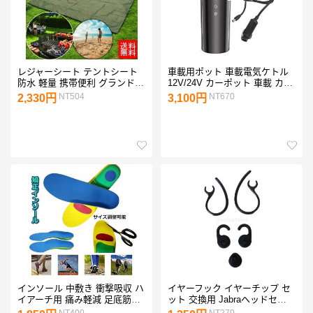
レジャーシート テントシート
車載用ポット 車載電気ケトル
防水 軽量 携帯便利 グランドシ
12V/24V カーポット 車載 カッ
ート 210 x 150cm 収納袋付き
プ 温度表示 304ステンレス鋼
NT504
NT670
2,330円
3,100円
運動会 キャンプ 花火大会 花見
旅行暖房マグカップ 魔法瓶 車
BBQ 4人適用
用湯沸かし器 車中泊 旅行用 携
帯便利 黒
インソール 中敷き 衝撃吸収 ハ
イヤーフック イヤーチップ セ
イアーチ用 痛み軽減 足底筋膜
ット 交換用 Jabraヘッドセッ
炎 クッション 切り取り使用可
ト用
NT400
NT270