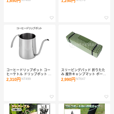
1,850円
1,250円
能 扁平足 土踏まず かかと 1ペ
ア
コーヒードリップポット コー
スリーピングパッド 折りたた
ヒーケトル ドリップポット コ
み 屋外キャンプマット ポータ
ーヒーポット 細口 304ステン
ブル ピクニック 睡眠クッショ
NT499
NT647
2,310円
2,990円
レス鋼 コーヒー器具 250
ンパッド 快適 軽量 アーミーグ
350ml
リーン