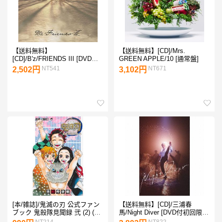
【送料無料】
【送料無料】[CD]/Mrs.
[CD]/B'z/FRIENDS III [DVD付
GREEN APPLE/10 [通常盤]
初回限定盤]
NT541
NT671
2,502円
3,102円
[本/雑誌]/鬼滅の刃 公式ファン
【送料無料】[CD]/三浦春
ブック 鬼殺隊見聞録 弐 (2) (ジ
馬/Night Diver [DVD付初回限定
ャンプコミックス)/吾峠呼世晴/
盤]
NT214
NT822