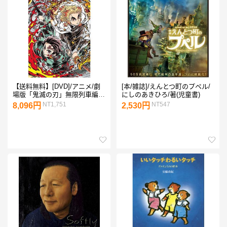
【送料無料】[DVD]/アニメ/劇
[本/雑誌]/えんとつ町のプペル/
場版「鬼滅の刃」無限列車編
にしのあきひろ/著(児童書)
[完全生産限定版]
NT1,751
NT547
8,096円
2,530円