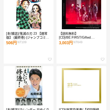
[本/雑誌]/鬼滅の刃 23 【通常
【送料無料】
版】 (最終巻) (ジャンプコミッ
[CD]/BE:FIRST/Gifted.
クス)/吾峠呼世晴/著(コミック
[CD+DVD/Type A]
NT109
NT649
506円
3,003円
ス)
[本/雑誌]/カレンダー 日めくり
[CD]/安室奈美恵/【初回盤終