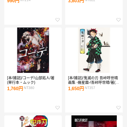
990円
3,803円
著(単行本・ムック)
[本/雑誌]/コーデ/山部拓人/著
[本/雑誌]/鬼滅の刃 吾峠呼世晴
(単行本・ムック)
画集 -幾星霜-/吾峠呼世晴/著(単
行本・ムック)
NT380
NT357
1,760円
1,650円