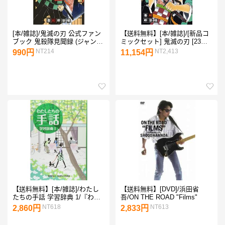
[本/雑誌]/鬼滅の刃 公式ファン
【送料無料】[本/雑誌]/[新品コ
ブック 鬼殺隊見聞録 (ジャンプ
ミックセット] 鬼滅の刃 [23巻
コミックス)/吾峠呼世晴/著
完結 全巻セット] (ジャンプコ
NT214
NT2,413
990円
11,154円
ミックス)/吾峠呼世晴/著
【送料無料】[本/雑誌]/わたし
【送料無料】[DVD]/浜田省
たちの手話 学習辞典 1/『わた
吾/ON THE ROAD "Films"
したちの手話』再編制作委員
NT618
NT613
2,860円
2,833円
会/編集 全国手話研修センター
日本手話研究所/手話監修