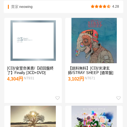
賣家
4.28
neowing
[CD]/安室奈美恵/【初回盤終
【送料無料】[CD]/米津玄
了】Finally [3CD+DVD]
師/STRAY SHEEP [通常盤]
NT931
NT671
4,304円
3,102円