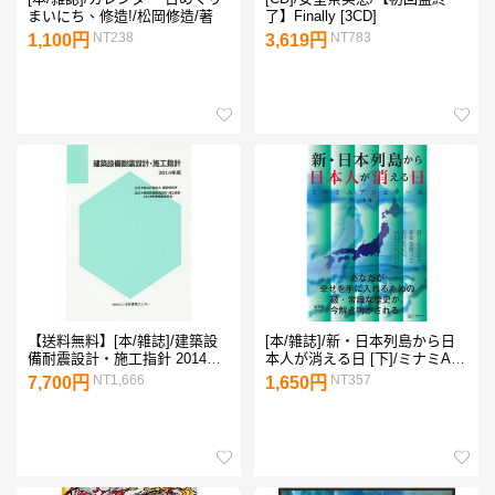
まいにち、修造!/松岡修造/著
了】Finally [3CD]
NT238
NT783
1,100円
3,619円
【送料無料】[本/雑誌]/建築設
[本/雑誌]/新・日本列島から日
備耐震設計・施工指針 2014年
本人が消える日 [下]/ミナミAア
版/建築研究所/監修 建築設備耐
シュタール/著
NT1,666
NT357
7,700円
1,650円
震設計・施工指針2014年版編
集委員会/編集