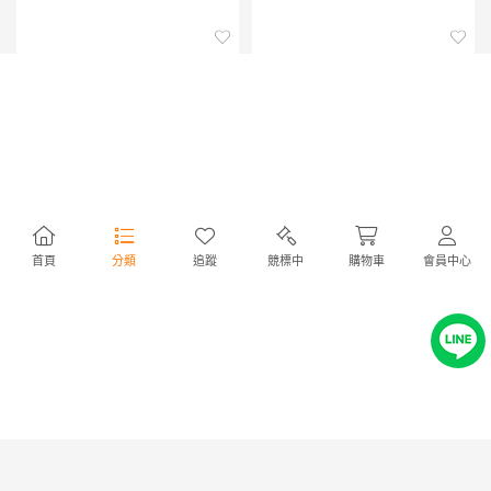
【送料無料】[CD]/JUJU/俺の
【送料無料】[本/雑誌]/関ジャ
首頁
分類
追蹤
競標中
購物車
會員中心
Request
ニ∞ 安田章大 写真集 LIFE IS/
岡田敦/撮影(単行本・ムック)
NT589
NT1,071
2,726円
4,950円