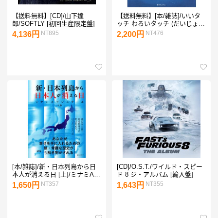
【送料無料】[CD]/山下達
【送料無料】[本/雑誌]/いいタ
郎/SOFTLY [初回生産限定盤]
ッチ わるいタッチ (だいじょう
ぶの絵本1)/安藤由紀/著
NT895
NT476
4,136円
2,200円
[本/雑誌]/新・日本列島から日
[CD]/O.S.T./ワイルド・スピー
本人が消える日 [上]/ミナミAア
ド 8 ジ・アルバム [輸入盤]
シュタール/著
NT357
NT355
1,650円
1,643円