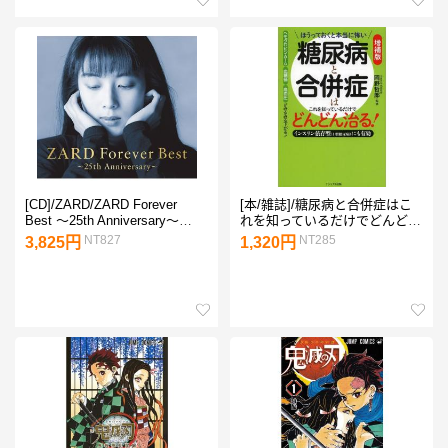
[CD]/ZARD/ZARD Forever
[本/雑誌]/糖尿病と合併症はこ
Best 〜25th Anniversary〜
れを知っているだけでどんどん
[Blu-spec CD2]
治る! ほうっておくと本当に怖
NT827
NT285
3,825円
1,320円
い インスリン依存型〈1型糖尿
病〉にも有効/岡野哲郎/監修