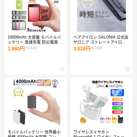
10000mAh 大容量 モバイルバ
ヘアアイロン SALONIA 公式店
ッテリー 急速充電 防災電源
サロニア ストレートアイロン
2.1A iPhone17充電 小型 軽量
ストレート アイロン コテ
NT428
NT828
1,980円
3,828円
USB2ポート 3台同時充電 LED
15mm 24mm 35mm 家電 1年
残量表示 iphone【PL保険加入
保証
済み製品・安心】
モバイルバッテリー 世界最小
ワイヤレスイヤホン
最軽 4000mAh 大容量 コンパ
Bluetooth6.1 ワイヤレスヘッド