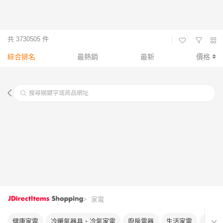
共 3730505 件
|
綜合排名
最熱銷
最新
價格
搜尋關鍵字或商品網址
> 家電
健康家電
冷暖氣器具、冷氣家電
廚房電器
生活家電
美容