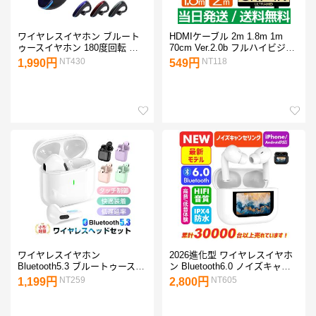
ワイヤレスイヤホン ブルート
HDMIケーブル 2m 1.8m 1m
ゥースイヤホン 180度回転 左
70cm Ver.2.0b フルハイビジョ
右耳通用 Bluetooth6.1 耳掛け
ン HDMI 4K 8K 3D 対応
NT430
NT118
1,990円
549円
高音質 ヘッドセット 片耳 クリ
200cm 100cm 2.0m 1.0m
ア通話軽量【PL保険加入済み
HDMI20 テレビ パソコン スリ
製品・安心】
ム ハイスピード 送料無料
ワイヤレスイヤホン
2026進化型 ワイヤレスイヤホ
Bluetooth5.3 ブルートゥースイ
ン Bluetooth6.0 ノイズキャン
ヤホン インナーイヤー型 タッ
セリング 防水 低遅延 高音質
NT259
NT605
1,199円
2,800円
チ式 左右分離型 低遅延 片耳
イヤホン ブルートゥース
両耳 防水 Siri対応【PL保険加
iPhone17 Android 片耳 自動ペ
入済み製品・安心】
ア