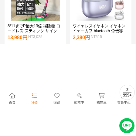
8/11までP最大13倍 掃除機 コ
ワイヤレスイヤホン イヤホン
ードレス スティック サイクロ
イヤーカフ bluetooth 骨伝導イ
ン クリーナー 充電式 22.2V 吸
ヤホン 液晶付き AAC
NT3,025
NT515
13,980円
2,380円
引力の強い掃除機 Orage C33
iphone/Android対応 60H連続再
ギフトにも。 ポイント利用
生 HiFi LEDディスプレイ 耳挟
み式 SHRATCH
2
999+
首頁
分類
追蹤
競標中
購物車
會員中心
モバイルバッテリー 大容量 小
小型 モバイルバッテリー
型 22000mAh 軽量 2.1A急速充
8800mAh 大容量 薄型 軽量 急
電 4台同時充電 機内持込可
速充電 LED表示 スピード充電
NT471
NT298
2,180円
1,380円
iPhone17対応 LED残量表示 携
超ミニサイズ コンパクト 持ち