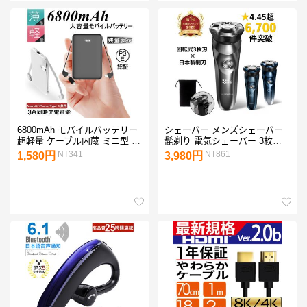
6800mAh モバイルバッテリー
シェーバー メンズシェーバー
超軽量 ケーブル内蔵 ミニ型 防
髭剃り 電気シェーバー 3枚刃
災電源 薄型 3台同時急速 各機
IPX7防水 電動シェーバー 深剃
NT341
NT861
1,580円
3,980円
種対応 コンパクト iPhone17充
り 顔 回転式 男性用 プレゼン
電 PSE認証【PL保険加入済み
ト 出張
製品・安心】