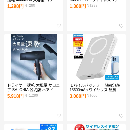
クト 防災電源 スマホ充電
セット インナーイヤー型 ENC
NT280
NT298
1,298円
1,380円
iPhone17充電 超薄型軽量 出力
ノイズキャンセリング 高音質
2ポート 急速充電【PL保険加
小型軽量 PSE認証み【PL保険
入済み製品・安心】
加入済み製品・安心】
ドライヤー 速乾 大風量 サロニ
モバイルバッテリー MagSafe
ア SALONIA 公式店 ヘアドラ
13600mAh ワイヤレス 磁気 超
イヤー ヘアードライヤー
軽量 薄型 小型 マグネット 充
NT1,280
NT666
5,918円
3,080円
1200w 大風量 冷風 高速 スピ
電器 PSE マグセーフ iPhone
ーディー イオンドライヤー
17 16 15 iPhone14 fiprin 7508