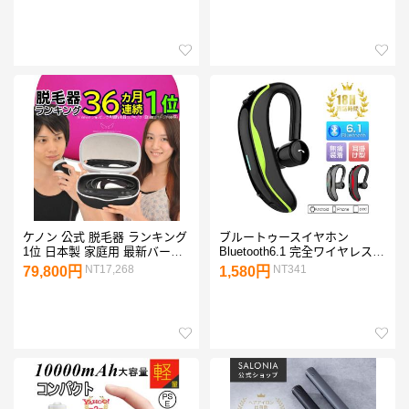
ープン記念
iPhone/iPad/Android対応【PL
保険加入済み製品・安心】
ケノン 公式 脱毛器 ランキング
ブルートゥースイヤホン
1位 日本製 家庭用 最新バージ
Bluetooth6.1 完全ワイヤレス
ョン 光美容器 KE-NON メンズ
耳掛け型 ヘッドセット 片耳 日
NT17,268
NT341
79,800円
1,580円
髭 VIO 対応 おすすめ 口コミ
本語音声通知 180°回転 超長待
美顔器 コスパ 安い 8.7
機 左右耳兼用【PL保険加入済
み製品・安心】