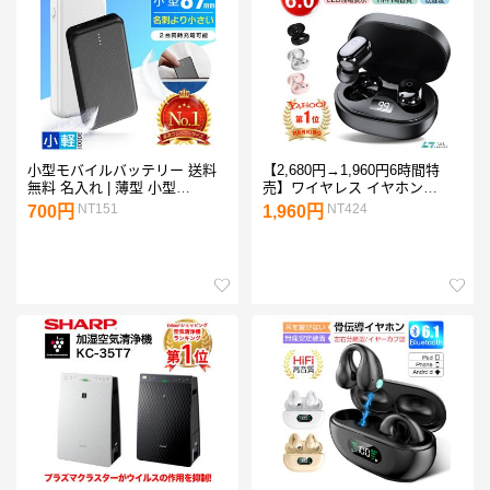
小型モバイルバッテリー 送料
【2,680円→1,960円6時間特
無料 名入れ | 薄型 小型
売】ワイヤレス イヤホン
3000mAh oshimoba E02
Bluetooth 6.0 ブルートゥース
NT151
NT424
700円
1,960円
iPhone 17 16 15 14 13 8 x Plus
12 Android ヘッドホン 左右分
離 爆買