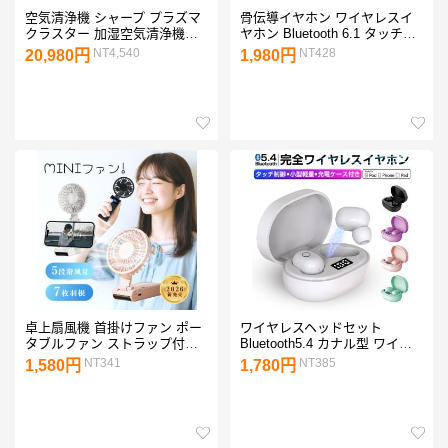
空気清浄機 シャープ プラズマ
骨伝導イヤホン ワイヤレスイ
クラスター 加湿空気清浄機
ヤホン Bluetooth 6.1 タッチ制
KC-35T7 花粉 乾燥 ウイルス対
御 左右分離型 大容量充電ケー
NT4,540
NT428
20,980円
1,980円
策
ス付き 長時間再生 低遅延率 マ
イク内蔵【PL保険加入済み製
品・安心】
卓上扇風機 首掛けファン ポー
ワイヤレスヘッドセット
タブルファン ストラップ付き
Bluetooth5.4 カナル型 ワイヤ
小型薄型 スマホスタンド機能
レスイヤホン 充電ケース付軽
NT341
NT385
1,580円
1,780円
2026年モデル 風量5段階 残電
量 ENCノイズキャンセリング
量表示【PL保険加入済み製
高音質 左右分離型【PL保険加
品・安心】
入済み製品・安心】