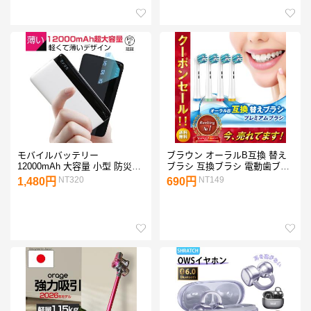
モバイルバッテリー
ブラウン オーラルB互換 替え
12000mAh 大容量 小型 防災電
ブラシ 互換ブラシ 電動歯ブラ
源 2台同時充電 iPhone17充電
シ プレミアムブラシ eb50互換
NT320
NT149
1,480円
690円
iPhone iPad Android各機種対応
安い
USB出力 PSE認証み【PL保険
加入済み製品・安心】