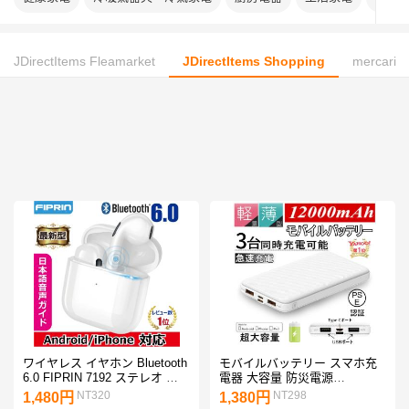
JDirectItems Fleamarket
JDirectItems Shopping
mercari
ワイヤレス イヤホン Bluetooth
モバイルバッテリー スマホ充
6.0 FIPRIN 7192 ステレオ 最
電器 大容量 防災電源
新版 iPhone 17 16 15 14 13 8 x
12000mAh 小型 急速充電器
NT320
NT298
1,480円
1,380円
Plus 12 Android ヘッドホン オ
PSE認証済 3台同時充電