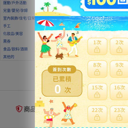
賣
運動/戶外活動
兒童/嬰兒/孕婦
室內裝飾/住宅/日常用品
手工
化妝品/美容
票券
食品/飲料/酒類
其他的
0
商品未到貨全額理賠