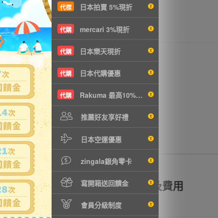
日本拍賣 5%現折
代標
mercari 3%現折
代購
日本樂天現折
代購
日本代購優惠
代購
Rakuma 最高10%現折
代購
推薦好友享好禮
日本空運優惠
zingala銀角零卡
額理賠
全透明資訊及費用
寫開箱送回饋金
會員分級制度