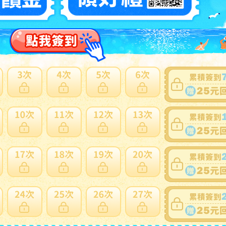
家：
eeb98fad254731c36d20ece5110b7801
1~1件 / 1件
1
跳至
頁
賣家寄錯全額處理
運送損壞全