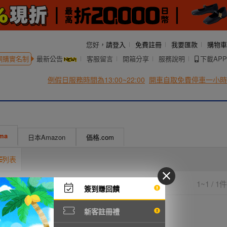
您好，
請登入
免費註冊
我要匯款
購物車
網購實名制
最新公告
客服留言
開箱分享
服務說明
下載APP
例假日服務時間為13:00~22:00
開車自取免費停車一小時
uma
日本Amazon
価格.com
列表
1~1 / 1件
簽到賺回饋
1,427円
新客註冊禮
NT308元