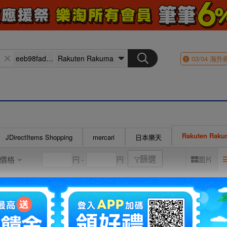
03/04
海外
Rakuten Rak
JDirectItems Shopping
mercari
日本樂天
價格
円 -
円
圖片
篩選
人気商品】FREETOO フィットネスチューブ エクササイズバンド【最新
化版