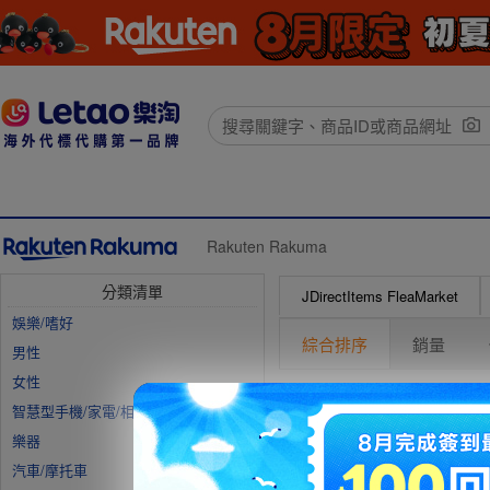
Rakuten Rakuma
分類清單
JDirectItems FleaMarket
娛樂/嗜好
綜合排序
銷量
男性
女性
智慧型手機/家電/相機
樂器
【
強
汽車/摩托車