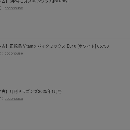
古】(非常に良い)キングダム[Blu-ray]
家：
cocohouse
古】正規品 Vitamix バイタミックス E310 [ホワイト] 65738
家：
cocohouse
中古】月刊ドラゴンズ2025年1月号
家：
cocohouse