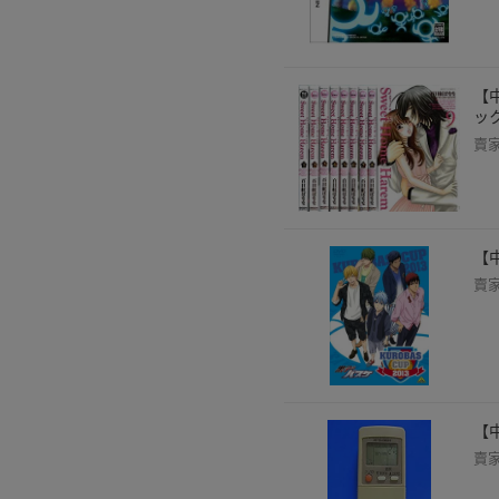
【中
ック
賣
【中
賣
【
賣