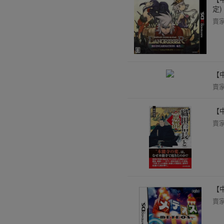
定
賣
【
賣
【
賣
【
賣