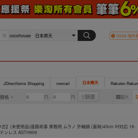
03/04
海外
日本樂天
JDirectItems Shopping
mercari
Rakuten Raku
價格
円 -
円
圖片
篩選
古】(未使用品)遠藤商事 業務用 ムラノ 外輪鍋 (蓋無)45cm IH対応 18-
テンレス ASTH909