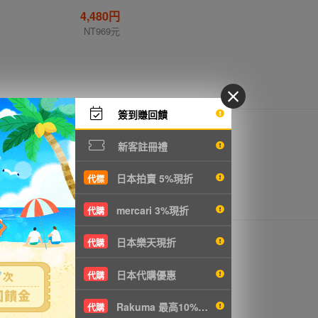
4,480円
NT969元
簽到賺回饋
7,480円
NT1618元
新客註冊禮
日本拍賣 5%現折
代標
mercari 3%現折
代購
3,980円
日本樂天現折
代購
NT861元
日本代購優惠
代購
Rakuma 最高10%現折
代購