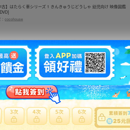
中古】はたらく車シリーズ 1 きんきゅうじどうしゃ 幼児向け 映像図鑑
[DVD]
家：
cocohouse
中古】(非常に良い)俳句 28年8月号
家：
cocohouse
中古】［状態良好］だいすき!トゥイーティー ロケに繰り出そう編 [DVD]
家：
cocohouse