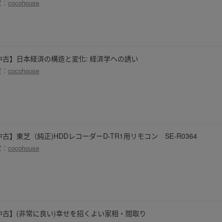
家：
cocohouse
中古】日本経済の構造と変化: 経済学への誘い
家：
cocohouse
中古】東芝（純正)HDDレコーダーD-TR1用リモコン SE-R0364
家：
cocohouse
中古】(非常に良い)幸せを招くよい家相・間取り