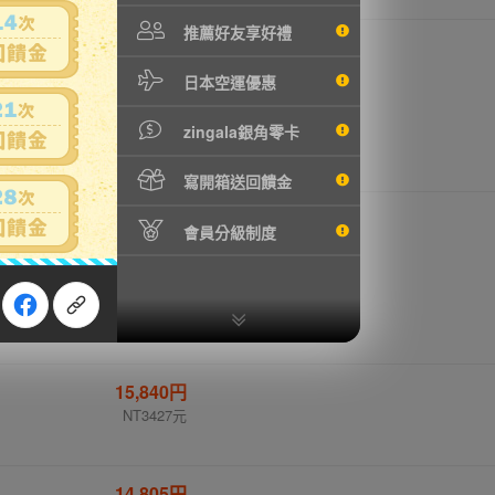
推薦好友享好禮
4,880円
NT1056元
日本空運優惠
zingala銀角零卡
寫開箱送回饋金
4,780円
會員分級制度
NT1034元
15,840円
NT3427元
14,805円