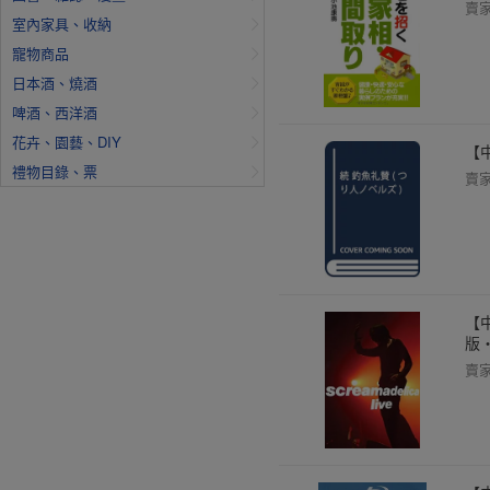
賣
室內家具、收納
寵物商品
日本酒、燒酒
啤酒、西洋酒
花卉、園藝、DIY
【中
禮物目錄、票
賣
【
版・
賣