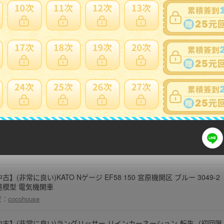
古】(非常に良い)サクラマス2024 (GEIBUN MOOKS)
家：
cocohouse
中古】極楽とんぼのテレビ不適合者 下巻~あまりにも過激すぎて放送中
になったドキュメント編~ [DVD]
家：
cocohouse
古】(非常に良い)KATO Nゲージ EF58 150 宮原機関区 ブルー 3049-2
道模型 電気機関車
家：
cocohouse
中古】(非常に良い)ラングリッサー リインカーネーション-転生- (初回限