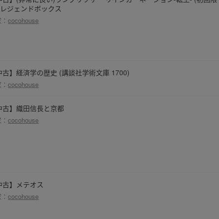
) レジェンドボックス
家：
cocohouse
中古】経済学の歴史 (講談社学術文庫 1700)
家：
cocohouse
中古】織田信長と京都
家：
cocohouse
中古】メテオス
家：
cocohouse