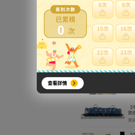
【中
賣
0
【
止
賣
查看詳情
【中
鉄
賣
【