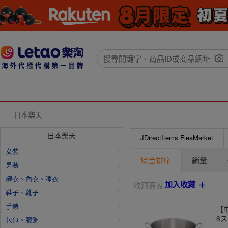
日本樂天
日本樂天
JDirectItems FleaMarket
女裝
綜合排序
銷量
男裝
襯衣、內衣、睡衣
加入收藏
收藏賣家
鞋子、靴子
手錶
【中
8ス
包包、服飾