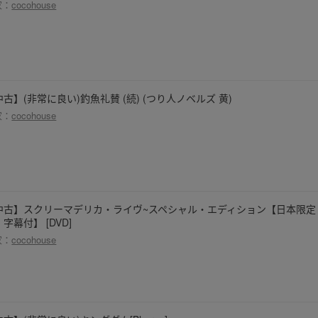
家：
cocohouse
古】(非常に良い)釣魚礼賛 (続) (つり人ノベルズ 黄)
家：
cocohouse
中古】スクリーマデリカ・ライヴ~スペシャル・エディション【日本限定
字幕付】 [DVD]
家：
cocohouse