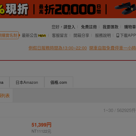
您好，
請登入
免費註冊
我要匯款
購物車
網購實名制
最新公告
客服留言
開箱分享
服務說明
下載APP
例假日服務時間為13:00~22:00
開車自取免費停車一小時
ma
日本Amazon
価格.com
列表
1~30 / 562925件
51,399円
NT11122元