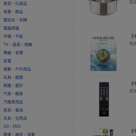
賣
美容、化妝品
珠寶、飾品
嬰幼兒、孕婦
電腦周邊
【
手機、平板
賣
TV、語音、相機
樂器、音響
家電
運動、戶外用品
玩具、遊戲
【
興趣、愛好
賣
汽車、機車
汽機車用品
廚具、餐具
文具、日用品
CD、DVD
【
圖書、雜誌、漫畫