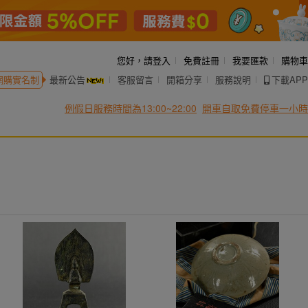
您好，
請登入
免費註冊
我要匯款
購物車
網購實名制
最新公告
客服留言
開箱分享
服務說明
下載APP
例假日服務時間為13:00~22:00
開車自取免費停車一小時