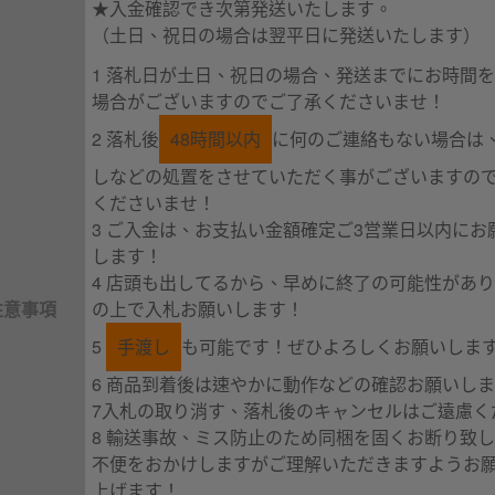
★入金確認でき次第発送いたします。
（土日、祝日の場合は翌平日に発送いたします）
1 落札日が土日、祝日の場合、発送までにお時間
場合がございますのでご了承くださいませ！
2 落札後
48時間以内
に何のご連絡もない場合は
しなどの処置をさせていただく事がございますの
くださいませ！
3 ご入金は、お支払い金額確定ご3営業日以内にお
します！
4 店頭も出してるから、早めに終了の可能性があ
注意事項
の上で入札お願いします！
5
手渡し
も可能です！ぜひよろしくお願いしま
6 商品到着後は速やかに動作などの確認お願いし
7入札の取り消す、落札後のキャンセルはご遠慮く
8 輸送事故、ミス防止のため同梱を固くお断り致
不便をおかけしますがご理解いただきますようお
上げます！