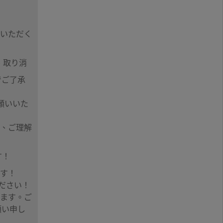
をいただく
、取り消
でご了承
願いいた
り、ご理解
す！
ます！
ださい！
します。ご
願い申し