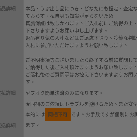
商品詳細
本品、うぶ出し品につき、どなたにも鑑定、査定
ておらず、私自身も知識が足らないため
真贋保証は致しかねます。ご入札前にご納得の上
下さりますようお願い申し上げます。
返品有り気の入札などはご遠慮下さり、冷静な判
入札に参加いただけますようお願い致します。
ご不明事項等ございましたら終了する前に質問し
ご納得した後ご入札頂けますようお願い致します
ご落札後のご質問等はお控え下さいますようお願
す。
支払詳細
ヤフオク簡単決済のみになります。
★同梱のご依頼はトラブルを避けるため、また安
本的には
同梱不可
です。お手数ですが個別にお
ます。
発送詳細