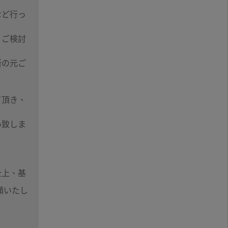
など行っ
、ご検討
断の元ご
て頂き、
。
い致しま
全上、基
願いたし