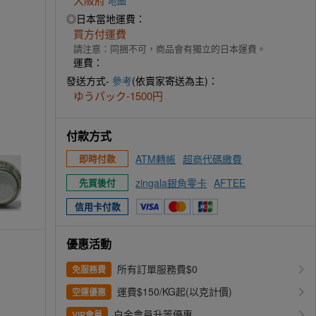
地圖
◎日本當地運費：
買方付運費
請注意：同捆不可，商品會有獨立的日本運費。
運費：
發送方式-
參考
(依賣家寄送為主)：
ゆうパック-1500円
付款方式
ATM轉帳
超商代碼繳費
即時付款
zingala銀角零卡
AFTEE
先買後付
信用卡付款
優惠活動
所有訂單服務費$0
免服務費
運費$150/KG起(以克計價)
空運優惠
白金會員升等優惠
VIP會員