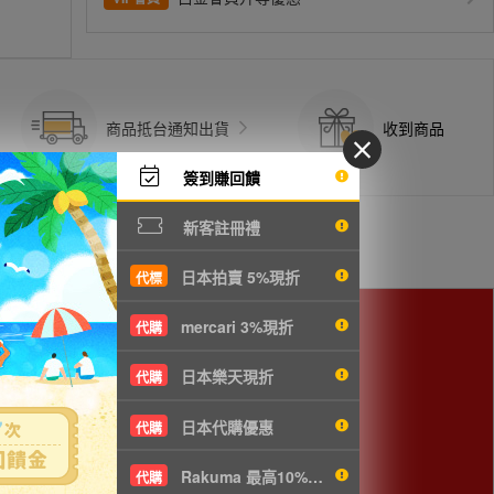
商品抵台通知出貨
收到商品
簽到賺回饋
新客註冊禮
日本拍賣 5%現折
代標
mercari 3%現折
代購
日本樂天現折
代購
日本代購優惠
代購
Rakuma 最高10%現折
代購