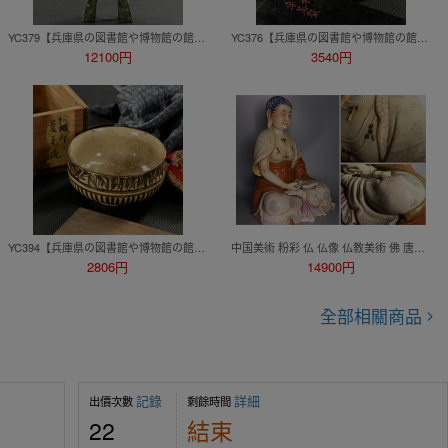
YC379【兵庫県の図書館や博物館の館長を歴任された歴史研究家遺族委託品】中国美術 古い渡金仏金銅仏 観音像 仏教美術
YC376【兵庫県の図書館や博物館の館長を歴任された歴史研究家遺族委託品】韓国 朝鮮 高麗時代の高麗青磁連弁文平茶碗 茶道具
12100円
3540円
YC394【兵庫県の図書館や博物館の館長を歴任された歴史研究家遺族委託品】日本美術 茶道具 江戸時代 織部、絵織部茶碗
中国美術 粉彩 仏 仏像 仏教美術 佛 唐物 骨董品 陶磁器 時代品 希少品 旧家整理品 古美術品
2806円
14900円
全部相關商品
記錄
詳細
出價次數
剩餘時間
22
結束