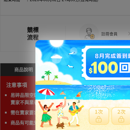
競標
註冊會員
流程
商品說明
問與答(
0
)
費用試算
注意事項
易碎品限空運，非易碎品可使用海運。
賣家不與業者交易
需在賣家要求時間完成匯款
商品有可能只能自取，自取費用相當高，請查看頁面確認