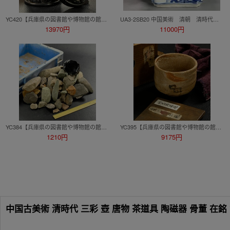
YC420【兵庫県の図書館や博物館の館長を歴任された歴史研究家遺族委託品】中国美術 古い細密彫刻 唐木 虫籠
UA3-2SB20 中国美術 清朝 清時代 道光年製 染付人物画方形水指 青花鉢 時代 古物保証 唐物
13970円
11000円
YC384【兵庫県の図書館や博物館の館長を歴任された歴史研究家遺族委託品】石器時代 磨製石器他 考古学 たくさん
YC395【兵庫県の図書館や博物館の館長を歴任された歴史研究家遺族委託品】日本美術 桃山時代 古志野絵志野茶碗 茶道具 伝来品
1210円
9175円
中国古美術 清時代 三彩 壺 唐物 茶道具 陶磁器 骨董 在銘 古