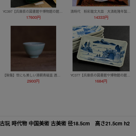
YC397【兵庫県の図書館や博物館の館長を歴任された歴史研究家遺族委託品】日本美術 時代 吉田屋九谷盃酒器 修理あり
清時代 粉彩龍文大皿 大清乾隆年製在銘 箱付 清 光緒 時代物
17600円
14333円
【無傷】世にも美しい清朝青磁盃 酒器 酒盃 ぐい呑み 向付薬味茶道具古民藝骨董検朝鮮粉青砂器高麗中国美術鍋島龍泉窯李朝古伊万里蕎麦猪口
YC377【兵庫県の図書館や博物館の館長を歴任された歴史研究家遺族委託品】江戸時代 古伊万里 染付長皿 和食器
2900円
1684円
玩 時代物 中国美術 古美術 径18.5cm 高さ21.5cm h2