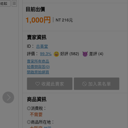
目前出價
1,000円
NT 216元
賣家資訊
ID：
古美堂
評價：
99.3%
好評 (582)
差評 (4)
賣家所有商品
拍賣問與答(
0
)
開啟原始網頁
收藏此賣家
加入黑名單
商品資訊
◎消費稅：
不需要
◎商品所在地：
大阪府