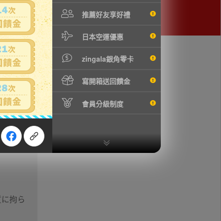
推薦好友享好禮
日本空運優惠
zingala銀角零卡
寫開箱送回饋金
會員分級制度
質に拘ら