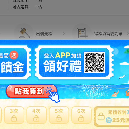
可否退貨
：
否
出價競標
得標填寫委託單
問題商品反映流程