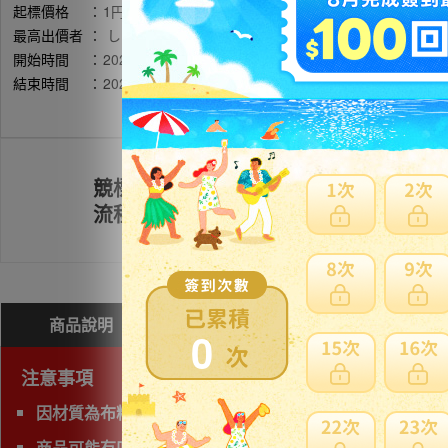
起標價格
：
1円
最高出價者
：
しんこ / 評價:0
開始時間
：
2026年05月09日 10時53分(台灣時間)
結束時間
：
2026年05月14日 22時45分(台灣時間)
競標
註冊會員
流程
商品說明
問與答(
0
)
費用試算
0
注意事項
因材質為布料/皮革包包類無法海運，限定使用空運運送。
商品可能有凹損、塌陷，請下標前詢問清楚且注意。