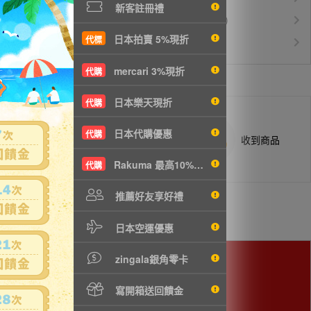
新客註冊禮
運費$150/KG起(以克計價)
空運優惠
日本拍賣 5%現折
代標
白金會員升等優惠
VIP會員
mercari 3%現折
代購
日本樂天現折
代購
日本代購優惠
代購
商品抵台通知出貨
收到商品
Rakuma 最高10%現折
代購
推薦好友享好禮
日本空運優惠
zingala銀角零卡
寫開箱送回饋金