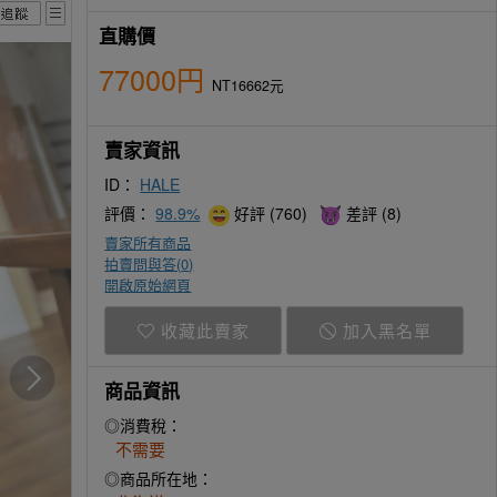
直購價
77000円
NT16662元
賣家資訊
ID：
HALE
評價：
98.9%
好評 (760)
差評 (8)
賣家所有商品
拍賣問與答(
0
)
開啟原始網頁
收藏此賣家
加入黑名單
商品資訊
◎消費稅：
不需要
◎商品所在地：