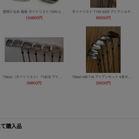
使用少なめ 最新 タイトリスト T250 2025 アイアン 5-PW 6本 MITSUBISHI MMT 85 S 日本仕様正規品 GOLFJAPAN
タイトリスト T150 2025 アイアン 6-PW 5本 NS MODUS3 TOUR110 S モーダス
124800円
95000円
Titleist（タイトリスト） 718CB アイアン AMT TOUR WHITE フレックスS200 #5～PW（6本セット）
Titleist MB 718 アイアンセット 6本セット マッスルバック
39800円
29000円
店にて購入品