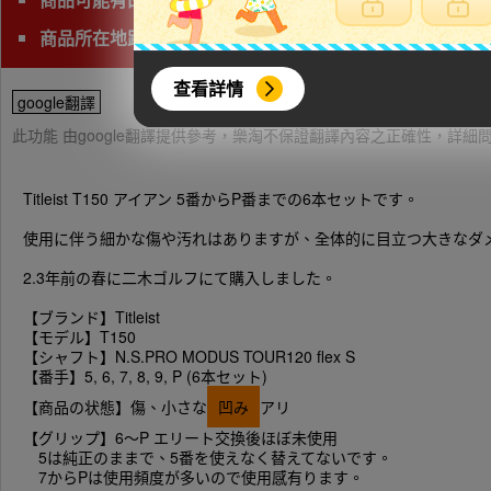
商品所在地距離海外收貨處(神奈川)較遠，請注意日本運費
查看詳情
google翻譯
此功能 由google翻譯提供參考，樂淘不保證翻譯內容之正確性，詳
Titleist T150 アイアン 5番からP番までの6本セットです。
使用に伴う細かな傷や汚れはありますが、全体的に目立つ大きなダ
2.3年前の春に二木ゴルフにて購入しました。
【ブランド】Titleist
【モデル】T150
【シャフト】N.S.PRO MODUS TOUR120 flex S
【番手】5, 6, 7, 8, 9, P (6本セット)
【商品の状態】傷、小さな
凹み
アリ
【グリップ】6〜P エリート交換後ほぼ未使用
5は純正のままで、5番を使えなく替えてないです。
7からPは使用頻度が多いので使用感有ります。