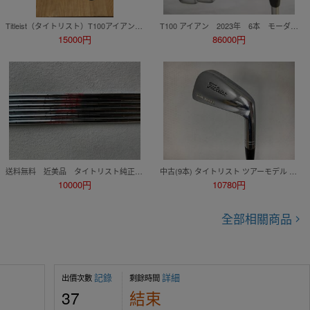
Titleist（タイトリスト）T100アイアン（6番〜P）2019モデル 5本セットシャフト：モーダス105（NSプロMODUS3）フレックス：S
T100 アイアン 2023年 6本 モーダス115(S) 美品中古
15000円
86000円
送料無料 近美品 タイトリスト純正 日本シャフト NS PRO AMC 880 フレックスS 6番〜Pw/Aw 計6本
中古(9本) タイトリスト ツアーモデル アイアン 2～9.P DGセンシコア[8482
10000円
10780円
全部相關商品
記錄
詳細
出價次數
剩餘時間
37
結束