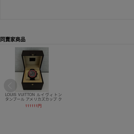
同賣家商品
LOUIS VUITTON ルイヴィトン
タンブール アメリカズカップ ク
ロノグラフ メンズ 腕時計 8/5
111111円
電池交換済み