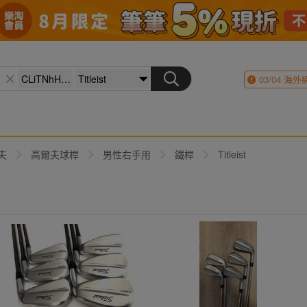
03/04
海外
夫
高爾夫球桿
男性右手用
鐵桿
Titleist