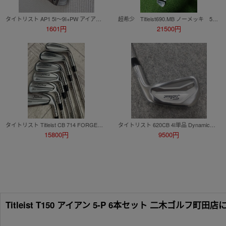
タイトリスト AP1 5I～9I+PW アイアンセット NS PRO 950GH (R) スチールシャフト
超希少 Titleist690.MB ノーメッキ 5～P ６本
1601円
21500円
タイトリスト Titleist CB 714 FORGED ダイナミックゴールドAMT シルバーS アイアン6本セット
タイトリスト 620CB 4I単品 DynamicGoldTourIssueS200
15800円
9500円
Titleist T150 アイアン 5-P 6本セット 二木ゴルフ町田