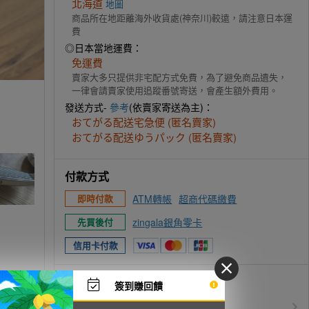
北海道
地圖
商品所在地距離海外收貨處(神奈川)較遠，請注意日本運
費
◎日本當地運費：
免運費
賣家大多只提供非宅配方式免費，為了避免商品遺失，
一律會請賣家使用追蹤番號寄送，會產生額外費用。
發送方式-
參考
(依賣家寄送為主)：
おてがる配送宅急便 (匿名賣家)
おてがる配送ゆうパック (匿名賣家)
付款方式
ATM轉帳
超商代碼繳費
即時付款
zingala銀角零卡
先買後付
信用卡付款
優惠活動
簽到賺回饋
所有訂單服務費$0
免服務費