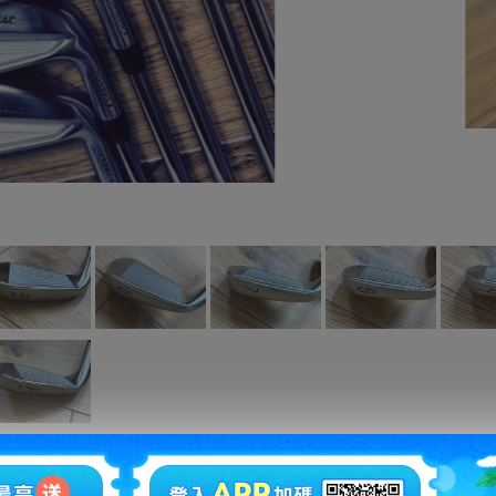
拍賣編號
：
1229282365