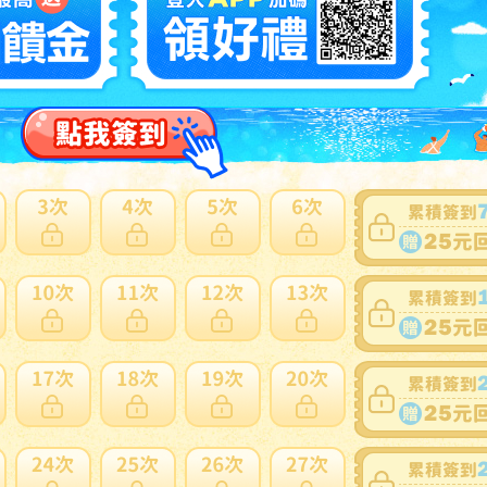
商品新舊
：
有傷損和汙損(在描述中說明)(
說明
)
自動延長
：
有
認証限制
：
否
提前結束
：
有
可否退貨
：
否
出價競標
得標填寫委託單
問題商品反映流程